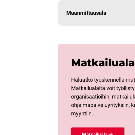
Maanmittausala
Matkailuala
Haluatko työskennellä mat
Matkailualalta voit työllist
organisaatioihin, matkailuk
ohjelmapalveluyrityksiin, k
myyntiin.
Matkailuala