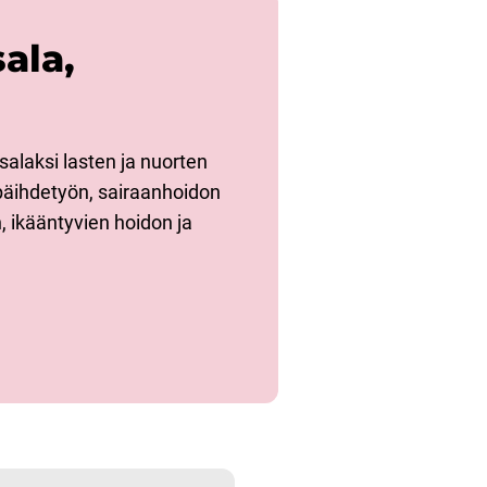
sala,
salaksi lasten ja nuorten
 päihdetyön, sairaanhoidon
 ikääntyvien hoidon ja