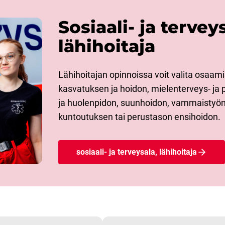
Sosiaali- ja tervey
lähihoitaja
Lähihoitajan opinnoissa voit valita osaami
kasvatuksen ja hoidon, mielenterveys- ja
ja huolenpidon, suunhoidon, vammaistyön,
kuntoutuksen tai perustason ensihoidon.
sosiaali- ja terveysala, lähihoitaja