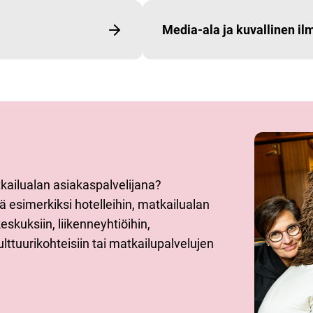
Media-ala ja kuvallinen il
kailualan asiakaspalvelijana?
yä esimerkiksi hotelleihin, matkailualan
eskuksiin, liikenneyhtiöihin,
ulttuurikohteisiin tai matkailupalvelujen