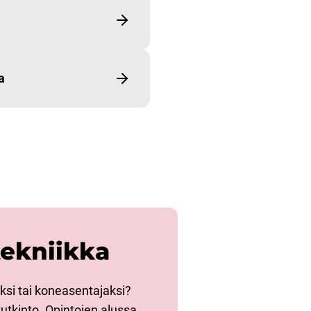
a
tekniikka
ksi tai koneasentajaksi?
tutkinto. Opintojen alussa