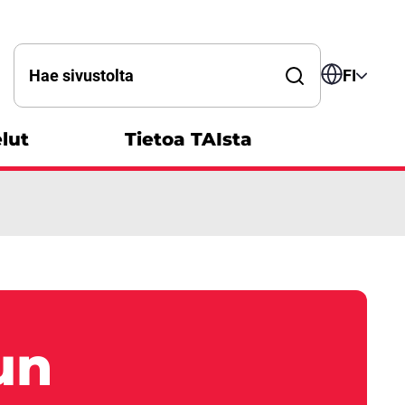
Hae sanalla
FI
lut
Tietoa TAIsta
un