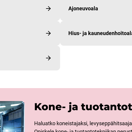
Ajoneuvoala
Hius- ja kauneudenhoitoal
Kone- ja tuotanto
Haluatko koneistajaksi, levyseppähitsaaja
Opiskele kone- ja tuotantotekniikan perus