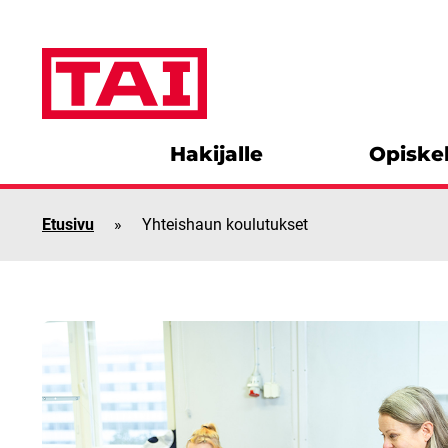
Siirry sisältöön
Hakijalle
Opiskel
Etusivu
»
Yhteishaun koulutukset