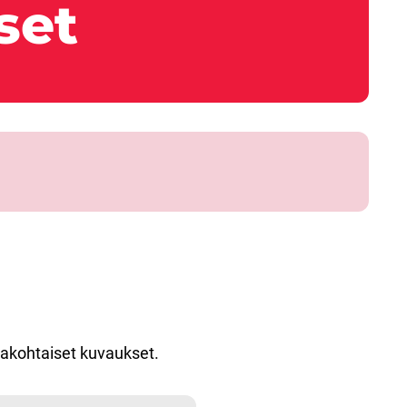
set
alakohtaiset kuvaukset.