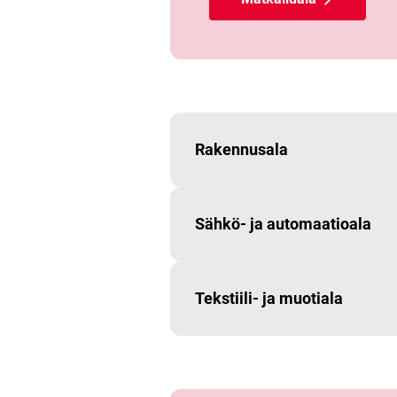
Rakennusala
Sähkö- ja automaatioala
Tekstiili- ja muotiala