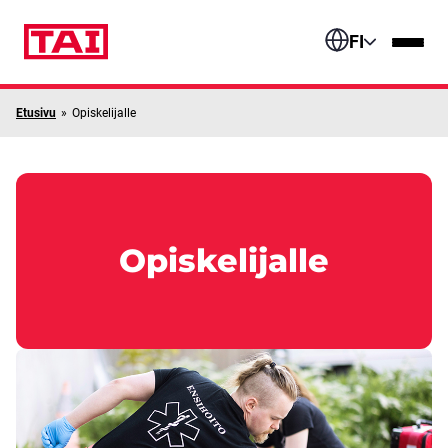
Siirry sisältöön
FI
Etusivu
»
Opiskelijalle
Opiskelijalle