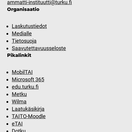
ammatti-instituutti@turku.fi
Organisaatio
Laskutustiedot
Medialle
Tietosuoja
Saavutettavuusseloste
Pikalinkit
MobilTAI
Microsoft 365
edu.turku.fi
Metku
Wilma
Laatukäsikirja
TAITO-Moodle
eTAI
Dotku