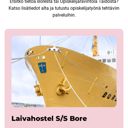
Etsitkö tietoa Boresta tai Opiskelijaravintola Taidosta?
Katso lisätiedot alta ja tutustu opiskelijatyönä tehtäviin
palveluihin.
Laivahostel S/S Bore