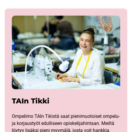
TAIn Tikki
Ompelimo TAIn Tikistä saat pienimuotoiset ompelu-
ja korjaustyöt edulliseen opiskelijahintaan. Meiltä
löytyy lisäksi pieni myymälä, josta voit hankkia