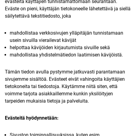
evästeitä käyttäjien tunnistamattomaan seurantaan.
Eväste on pieni, käyttäjän tietokoneelle lähetettävä ja siellä
säilytettävä tekstitiedosto, joka
mahdollistaa verkkosivujen ylläpitäjän tunnistamaan
usein sivuilla vierailevat kävijät
helpottaa kävijöiden kirjautumista sivuille sekä
mahdollistaa yhdistelmätiedon laatimisen kävijöistä.
Tämän tiedon avulla pystymme jatkuvasti parantamaan
sivujemme sisältöä. Evästeet eivät vahingoita käyttäjien
tietokoneita tai tiedostoja. Käytämme niitä siten, että
voimme tarjota asiakkaillemme kunkin yksilöityjen
tarpeiden mukaisia tietoja ja palveluita.
Evästeitä hyödynnetään:
Sivuston toiminnallisuuksissa, kuten esim.