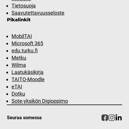
Tietosuoja
Saavutettavuusseloste
Pikalinkit
MobilTAI
Microsoft 365
edu.turku.fi
Metku
Wilma
Laatukäsikirja
TAITO-Moodle
eTAI
Dotku
Sote-yksikön Digioppimo
Seuraa somessa