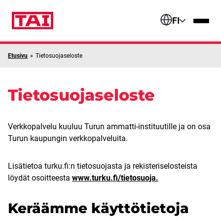
Siirry sisältöön
FI
Etusivu
»
Tietosuojaseloste
Tietosuojaseloste
Verkkopalvelu kuuluu Turun ammatti-instituutille ja on osa
Turun kaupungin verkkopalveluita.
Lisätietoa turku.fi:n tietosuojasta ja rekisteriselosteista
löydät osoitteesta
www.turku.fi/tietosuoja.
Keräämme käyttötietoja