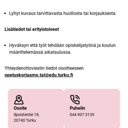
Lyhyt kuvaus tarvittavasta huollosta tai korjauksesta.
Lisätiedot tai erityistoiveet
Hyväksyn että työt tehdään opiskelijatyönä ja koulun
määrittelemässä aikataulussa.
Yhteydenottoviestin tiedot osoitteeseen
opetuskorjaamo.tai@edu.turku.fi
Osoite
Puhelin
Ilpoistentie 18,
044 907 3135
20740 Turku