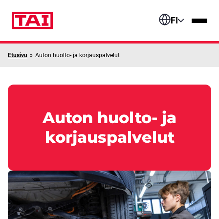
Siirry sisältöön
FI
Etusivu
»
Auton huolto- ja korjauspalvelut
Auton huolto- ja
korjauspalvelut