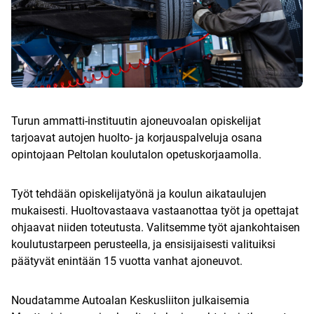
Turun ammatti-instituutin ajoneuvoalan opiskelijat
tarjoavat autojen huolto- ja korjauspalveluja osana
opintojaan Peltolan koulutalon opetuskorjaamolla.
Työt tehdään opiskelijatyönä ja koulun aikataulujen
mukaisesti. Huoltovastaava vastaanottaa työt ja opettajat
ohjaavat niiden toteutusta. Valitsemme työt ajankohtaisen
koulutustarpeen perusteella, ja ensisijaisesti valituiksi
päätyvät enintään 15 vuotta vanhat ajoneuvot.
Noudatamme Autoalan Keskusliiton julkaisemia