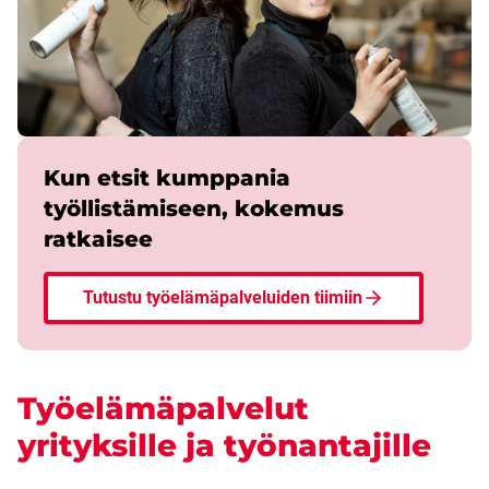
Kun etsit kumppania
työllistämiseen, kokemus
ratkaisee
Tutustu työelämäpalveluiden tiimiin
Työelämäpalvelut
yrityksille ja työnantajille