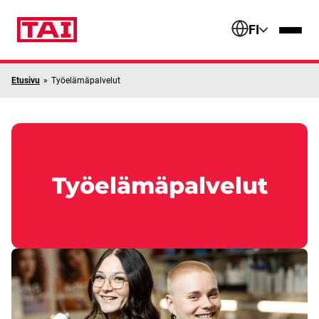
Siirry sisältöön
FI
Etusivu
»
Työelämäpalvelut
Työelämäpalvelut