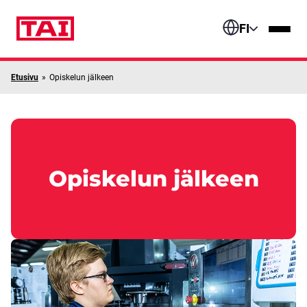
Siirry sisältöön
FI
Etusivu
»
Opiskelun jälkeen
Opiskelun jälkeen