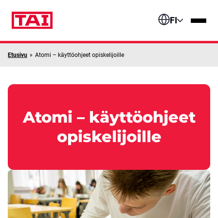
Siirry sisältöön
FI
Etusivu
»
Atomi – käyttöohjeet opiskelijoille
Atomi – käyttöohjeet
opiskelijoille