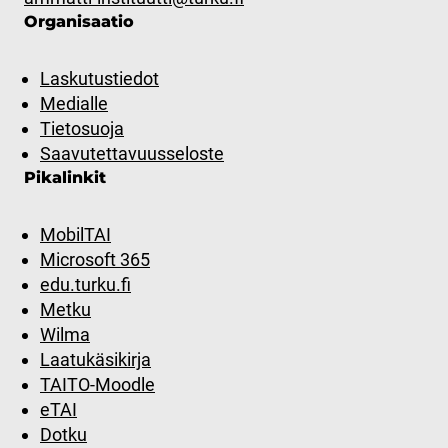
Organisaatio
Laskutustiedot
Medialle
Tietosuoja
Saavutettavuusseloste
Pikalinkit
MobilTAI
Microsoft 365
edu.turku.fi
Metku
Wilma
Laatukäsikirja
TAITO-Moodle
eTAI
Dotku