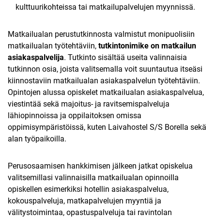
kulttuurikohteissa tai matkailupalvelujen myynnissä.
Matkailualan perustutkinnosta valmistut monipuolisiin
matkailualan työtehtäviin,
tutkintonimike on matkailun
asiakaspalvelija
. Tutkinto sisältää useita valinnaisia
tutkinnon osia, joista valitsemalla voit suuntautua itseäsi
kiinnostaviin matkailualan asiakaspalvelun työtehtäviin.
Opintojen alussa opiskelet matkailualan asiakaspalvelua,
viestintää sekä majoitus- ja ravitsemispalveluja
lähiopinnoissa ja oppilaitoksen omissa
oppimisympäristöissä, kuten Laivahostel S/S Borella sekä
alan työpaikoilla.
Perusosaamisen hankkimisen jälkeen jatkat opiskelua
valitsemillasi valinnaisilla matkailualan opinnoilla
opiskellen esimerkiksi hotellin asiakaspalvelua,
kokouspalveluja, matkapalvelujen myyntiä ja
välitystoimintaa, opastuspalveluja tai ravintolan