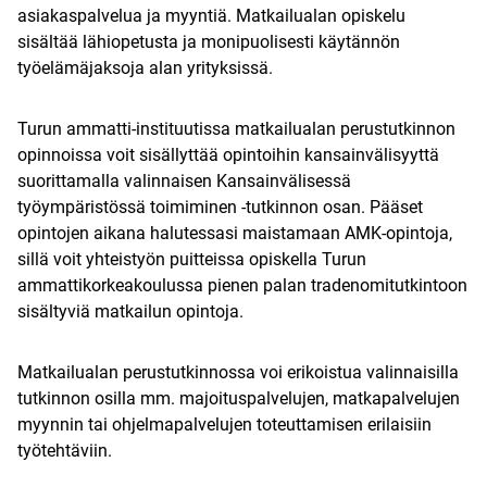
asiakaspalvelua ja myyntiä. Matkailualan opiskelu
sisältää lähiopetusta ja monipuolisesti käytännön
työelämäjaksoja alan yrityksissä.
Turun ammatti-instituutissa matkailualan perustutkinnon
opinnoissa voit sisällyttää opintoihin kansainvälisyyttä
suorittamalla valinnaisen Kansainvälisessä
työympäristössä toimiminen -tutkinnon osan. Pääset
opintojen aikana halutessasi maistamaan AMK-opintoja,
sillä voit yhteistyön puitteissa opiskella Turun
ammattikorkeakoulussa pienen palan tradenomitutkintoon
sisältyviä matkailun opintoja.
Matkailualan perustutkinnossa voi erikoistua valinnaisilla
tutkinnon osilla mm. majoituspalvelujen, matkapalvelujen
myynnin tai ohjelmapalvelujen toteuttamisen erilaisiin
työtehtäviin.