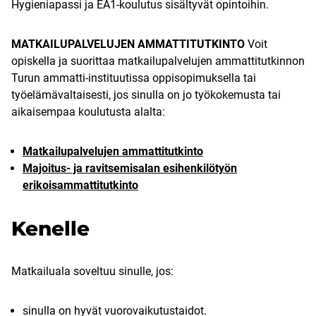
Hygieniapassi ja EA1-koulutus sisältyvät opintoihin.
MATKAILUPALVELUJEN AMMATTITUTKINTO
Voit
opiskella ja suorittaa matkailupalvelujen ammattitutkinnon
Turun ammatti-instituutissa oppisopimuksella tai
työelämävaltaisesti, jos sinulla on jo työkokemusta tai
aikaisempaa koulutusta alalta:
Matkailupalvelujen ammattitutkinto
Majoitus- ja ravitsemisalan esihenkilötyön
erikoisammattitutkinto
Kenelle
Matkailuala soveltuu sinulle, jos:
sinulla on hyvät vuorovaikutustaidot.