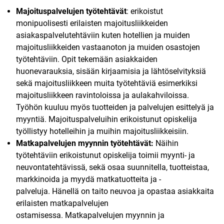
Majoituspalvelujen työtehtävät
: erikoistut
monipuolisesti erilaisten majoitusliikkeiden
asiakaspalvelutehtäviin kuten hotellien ja muiden
majoitusliikkeiden vastaanoton ja muiden osastojen
työtehtäviin. Opit tekemään asiakkaiden
huonevarauksia, sisään kirjaamisia ja lähtöselvityksiä
sekä majoitusliikkeen muita työtehtäviä esimerkiksi
majoitusliikkeen ravintoloissa ja aulakahviloissa.
Työhön kuuluu myös tuotteiden ja palvelujen esittelyä ja
myyntiä. Majoituspalveluihin erikoistunut opiskelija
työllistyy hotelleihin ja muihin majoitusliikkeisiin.
Matkapalvelujen myynnin työtehtävät:
Näihin
työtehtäviin erikoistunut opiskelija toimii myynti- ja
neuvontatehtävissä, sekä osaa suunnitella, tuotteistaa,
markkinoida ja myydä matkatuotteita ja -
palveluja. Hänellä on taito neuvoa ja opastaa asiakkaita
erilaisten matkapalvelujen
ostamisessa. Matkapalvelujen myynnin ja