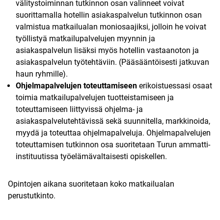
välitystoiminnan tutkinnon osan valinneet voivat
suorittamalla hotellin asiakaspalvelun tutkinnon osan
valmistua matkailualan moniosaajiksi, jolloin he voivat
työllistyä matkailupalvelujen myynnin ja
asiakaspalvelun lisäksi myös hotellin vastaanoton ja
asiakaspalvelun työtehtäviin. (Pääsääntöisesti jatkuvan
haun ryhmille).
Ohjelmapalvelujen toteuttamiseen
erikoistuessasi osaat
toimia matkailupalvelujen tuotteistamiseen ja
toteuttamiseen liittyvissä ohjelma- ja
asiakaspalvelutehtävissä sekä suunnitella, markkinoida,
myydä ja toteuttaa ohjelmapalveluja. Ohjelmapalvelujen
toteuttamisen tutkinnon osa suoritetaan Turun ammatti-
instituutissa työelämävaltaisesti opiskellen.
Opintojen aikana suoritetaan koko matkailualan
perustutkinto.