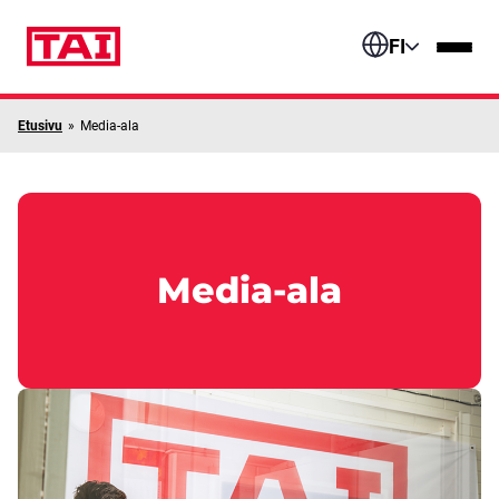
Siirry sisältöön
FI
Etusivu
»
Media-ala
Media-ala