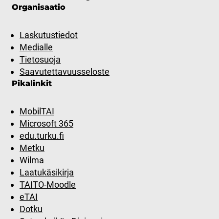
Organisaatio
Laskutustiedot
Medialle
Tietosuoja
Saavutettavuusseloste
Pikalinkit
MobilTAI
Microsoft 365
edu.turku.fi
Metku
Wilma
Laatukäsikirja
TAITO-Moodle
eTAI
Dotku