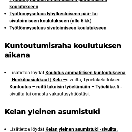
koulutukseen
Työttömyysetuus lyhytkestoiseen pää- tai
sivutoimiseen koulutukseen (alle 6 kk)
Työttömyysetuus sivutoimiseen koulutukseen
Kuntoutumisraha koulutuksen
aikana
Lisätietoa löydät
Koulutus ammatillisen kuntoutuksena
| Henkilöasiakkaat | Kela –
sivuilta, Työeläkelaitoksen
Kuntoutus – reitti takaisin työelämään – Työeläke.fi
-
sivuilta tai omasta vakuutusyhtiöstäsi.
Kelan yleinen asumistuki
Lisätietoa löydät
Kelan yleinen asumistuki -sivuilta.