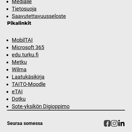
Medialle
Tietosuoja
Saavutettavuusseloste
Pikalinkit
MobilTAI
Microsoft 365
edu.turku.fi
Metku
Wilma
Laatukäsikirja
TAITO-Moodle
eTAI
Dotku
Sote-yksikön Digioppimo
Seuraa somessa