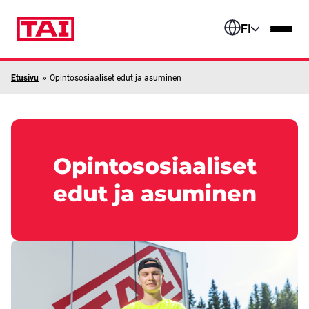
Siirry sisältöön
FI
Etusivu
»
Opintososiaaliset edut ja asuminen
Opintososiaaliset
edut ja asuminen