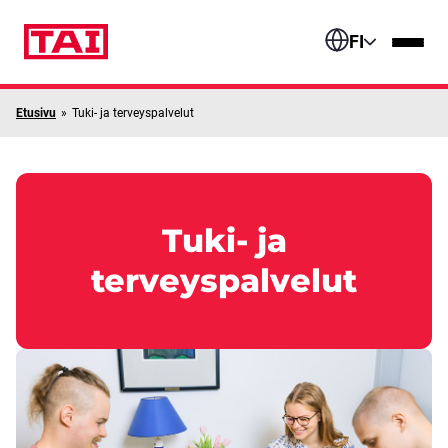
Siirry sisältöön
FI
Etusivu
»
Tuki- ja terveyspalvelut
Tuki- ja
terveyspalvelut