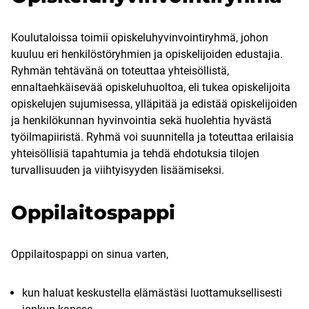
Koulutaloissa toimii opiskeluhyvinvointiryhmä, johon
kuuluu eri henkilöstöryhmien ja opiskelijoiden edustajia.
Ryhmän tehtävänä on toteuttaa yhteisöllistä,
ennaltaehkäisevää opiskeluhuoltoa, eli tukea opiskelijoita
opiskelujen sujumisessa, ylläpitää ja edistää opiskelijoiden
ja henkilökunnan hyvinvointia sekä huolehtia hyvästä
työilmapiiristä. Ryhmä voi suunnitella ja toteuttaa erilaisia
yhteisöllisiä tapahtumia ja tehdä ehdotuksia tilojen
turvallisuuden ja viihtyisyyden lisäämiseksi.
Oppilaitospappi
Oppilaitospappi on sinua varten,
kun haluat keskustella elämästäsi luottamuksellisesti