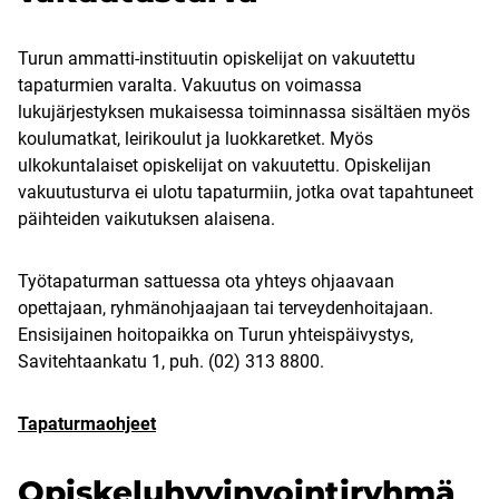
Turun ammatti-instituutin opiskelijat on vakuutettu
tapaturmien varalta. Vakuutus on voimassa
lukujärjestyksen mukaisessa toiminnassa sisältäen myös
koulumatkat, leirikoulut ja luokkaretket. Myös
ulkokuntalaiset opiskelijat on vakuutettu. Opiskelijan
vakuutusturva ei ulotu tapaturmiin, jotka ovat tapahtuneet
päihteiden vaikutuksen alaisena.
Työtapaturman sattuessa ota yhteys ohjaavaan
opettajaan, ryhmänohjaajaan tai terveydenhoitajaan.
Ensisijainen hoitopaikka on Turun yhteispäivystys,
Savitehtaankatu 1, puh. (02) 313 8800.
Tapaturmaohjeet
Opiskeluhyvinvointiryhmä