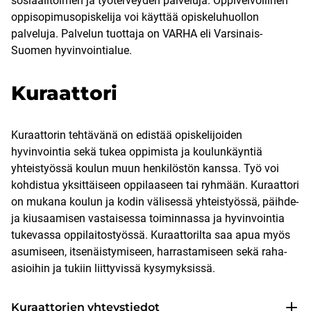
sosiaalitoimen ja työterveyden palveluja. Oppivelvollinen
oppisopimusopiskelija voi käyttää opiskeluhuollon
palveluja. Palvelun tuottaja on VARHA eli Varsinais-
Suomen hyvinvointialue.
Kuraattori
Kuraattorin tehtävänä on edistää opiskelijoiden
hyvinvointia sekä tukea oppimista ja koulunkäyntiä
yhteistyössä koulun muun henkilöstön kanssa. Työ voi
kohdistua yksittäiseen oppilaaseen tai ryhmään. Kuraattori
on mukana koulun ja kodin välisessä yhteistyössä, päihde-
ja kiusaamisen vastaisessa toiminnassa ja hyvinvointia
tukevassa oppilaitostyössä. Kuraattorilta saa apua myös
asumiseen, itsenäistymiseen, harrastamiseen sekä raha-
asioihin ja tukiin liittyvissä kysymyksissä.
Kuraattorien yhteystiedot