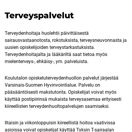
Terveyspalvelut
Terveydenhoitaja huolehtii päivittäisestä
sairausvastaanotosta, rokotuksista, terveysneuvonnasta ja
uusien opiskelijoiden terveystarkastuksista.
Terveydenhoitajalta ja lääkäriltä saat tietoa myös
mielenterveys-, ehkäisy-, ym. palveluista.
Koulutalon opiskeluterveydenhuollon palvelut järjestää
Varsinais-Suomen Hyvinvointialue. Palvelu on
pääsääntöisesti makstutonta. Opiskelijat voivat myös
käyttää postipiirinsä mukaista terveysasemaa erityisesti
kiireellisten terveydenhuoltopalvelujen saamiseksi.
Iltaisin ja viikonloppuisin kiireellistä hoitoa vaativissa
asioissa voivat opiskelijat käyttää Tyksin T-sairaalan