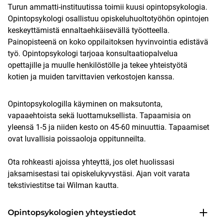
Turun ammatti-instituutissa toimii kuusi opintopsykologia.
Opintopsykologi osallistuu opiskeluhuoltotyöhön opintojen
keskeyttämistä ennaltaehkäisevällä työotteella.
Painopisteenä on koko oppilaitoksen hyvinvointia edistävä
työ. Opintopsykologi tarjoaa konsultaatiopalvelua
opettajille ja muulle henkilöstölle ja tekee yhteistyötä
kotien ja muiden tarvittavien verkostojen kanssa.
Opintopsykologilla käyminen on maksutonta,
vapaaehtoista sekä luottamuksellista. Tapaamisia on
yleensä 1-5 ja niiden kesto on 45-60 minuuttia. Tapaamiset
ovat luvallisia poissaoloja oppitunneilta.
Ota rohkeasti ajoissa yhteyttä, jos olet huolissasi
jaksamisestasi tai opiskelukyvystäsi. Ajan voit varata
tekstiviestitse tai Wilman kautta.
Opintopsykologien yhteystiedot