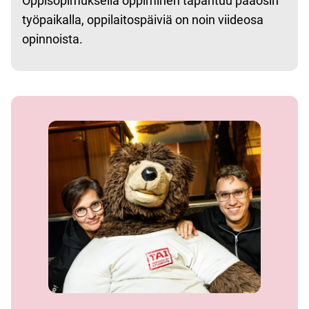
Oppisopimuksella oppiminen tapahtuu pääosin
työpaikalla, oppilaitospäiviä on noin viideosa
opinnoista.