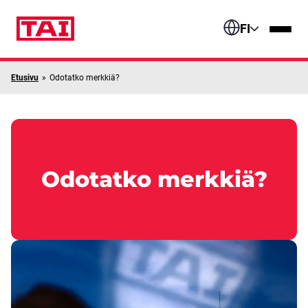
Siirry sisältöön
FI
Etusivu
»
Odotatko merkkiä?
Odotatko merkkiä?