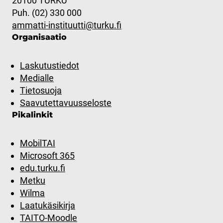
20100 TURKU
Puh. (02) 330 000
ammatti-instituutti@turku.fi
Organisaatio
Laskutustiedot
Medialle
Tietosuoja
Saavutettavuusseloste
Pikalinkit
MobilTAI
Microsoft 365
edu.turku.fi
Metku
Wilma
Laatukäsikirja
TAITO-Moodle