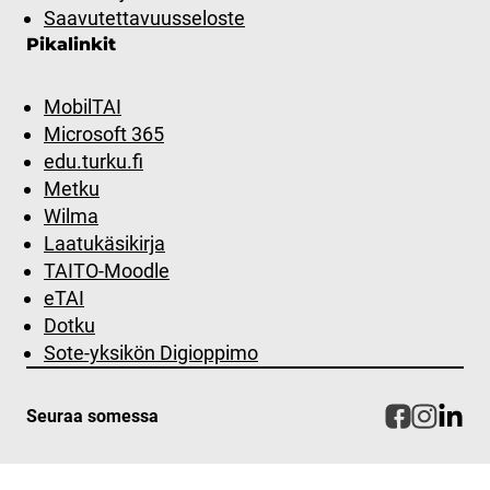
Saavutettavuusseloste
Pikalinkit
MobilTAI
Microsoft 365
edu.turku.fi
Metku
Wilma
Laatukäsikirja
TAITO-Moodle
eTAI
Dotku
Sote-yksikön Digioppimo
Seuraa somessa