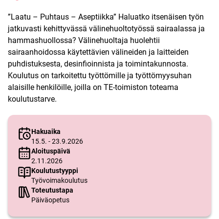
”Laatu – Puhtaus – Aseptiikka” Haluatko itsenäisen työn
jatkuvasti kehittyvässä välinehuoltotyössä sairaalassa ja
hammashuollossa? Välinehuoltaja huolehtii
sairaanhoidossa käytettävien välineiden ja laitteiden
puhdistuksesta, desinfioinnista ja toimintakunnosta.
Koulutus on tarkoitettu työttömille ja työttömyysuhan
alaisille henkilöille, joilla on TE-toimiston toteama
koulutustarve.
Hakuaika
15.5. - 23.9.2026
Aloituspäivä
2.11.2026
Koulutustyyppi
Työvoimakoulutus
Toteutustapa
Päiväopetus