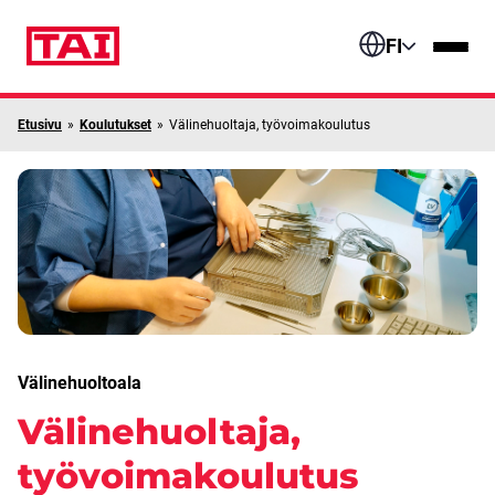
Siirry sisältöön
FI
Etusivu
»
Koulutukset
»
Välinehuoltaja, työvoimakoulutus
Välinehuoltoala
Välinehuoltaja,
työvoimakoulutus