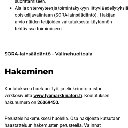
suorittamiseen.
Alalla on terveyteen ja toimintakykyyn liittyviä edellytyksiä
opiskelijavalintaan (SORA-lainsäädäntö). Hakijan
arvio näiden tekijöiden vaikutuksesta käytännön
tehtävissä toimimiseen.
SORA-lainsäädäntö – Välinehuoltoala
Hakeminen
Koulutukseen haetaan Työ- ja elinkeinotoimiston
verkkosivuilta
www.tyomarkkinatori.fi
. Koulutuksen
hakunumero on
26069450.
Perustele hakemuksesi huolella. Osa hakijoista kutsutaan
haastatteluun hakemusten perusteella. Valinnat