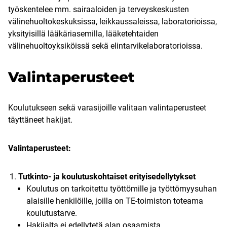
työskentelee mm. sairaaloiden ja terveyskeskusten
välinehuoltokeskuksissa, leikkaussaleissa, laboratorioissa,
yksityisillä lääkäriasemilla, lääketehtaiden
välinehuoltoyksiköissä sekä elintarvikelaboratorioissa.
Valintaperusteet
Koulutukseen sekä varasijoille valitaan valintaperusteet
täyttäneet hakijat.
Valintaperusteet:
Tutkinto- ja koulutuskohtaiset erityisedellytykset​
Koulutus on tarkoitettu työttömille ja työttömyysuhan
alaisille henkilöille, joilla on TE-toimiston toteama
koulutustarve.
Hakijalta ei edellytetä alan osaamista.