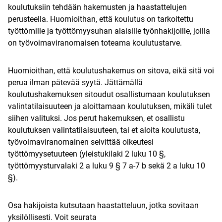
koulutuksiin tehdään hakemusten ja haastattelujen
perusteella. Huomioithan, että koulutus on tarkoitettu
työttömille ja työttömyysuhan alaisille työnhakijoille, joilla
on työvoimaviranomaisen toteama koulutustarve.
Huomioithan, että koulutushakemus on sitova, eikä sitä voi
perua ilman pätevää syytä. Jättämällä
koulutushakemuksen sitoudut osallistumaan koulutuksen
valintatilaisuuteen ja aloittamaan koulutuksen, mikäli tulet
siihen valituksi. Jos perut hakemuksen, et osallistu
koulutuksen valintatilaisuuteen, tai et aloita koulutusta,
työvoimaviranomainen selvittää oikeutesi
työttömyysetuuteen (yleistukilaki 2 luku 10 §,
työttömyysturvalaki 2 a luku 9 § 7 a-7 b sekä 2 a luku 10
§).
Osa hakijoista kutsutaan haastatteluun, jotka sovitaan
yksilöllisesti. Voit seurata