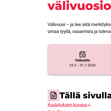
välivuosi
Välivuosi – ja tee siitä merkity
omaa tyyliä, osaamista ja tulev
Hakuaika
23.2. - 31.7.2026
Tällä sivull
Koulutuksen kuvaus