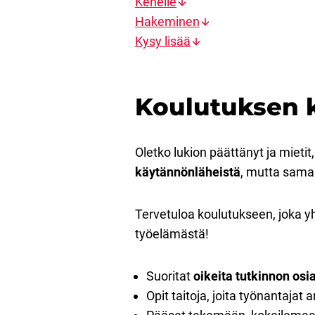
Kenelle
Hakeminen
Kysy lisää
Koulutuksen 
Oletko lukion päättänyt ja mietit
käytännönläheistä
, mutta samall
Tervetuloa koulutukseen, joka y
työelämästä!
Suoritat
oikeita tutkinnon osi
Opit taitoja, joita työnantajat