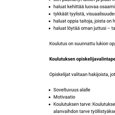
haluat kehittää luovaa osaamis
tykkäät tyylistä, visuaalisuu
haluat oppia taitoja, joista o
haluat löytää oman juttusi – tai
Koulutus on suunnattu lukion oppim
Koulutuksen opiskelijavalintape
Opiskelijat valitaan hakijoista, 
Soveltuvuus alalle
Motivaatio
Koulutuksen tarve: Koulutukseen
alanvaihdon tarve työllistyäks