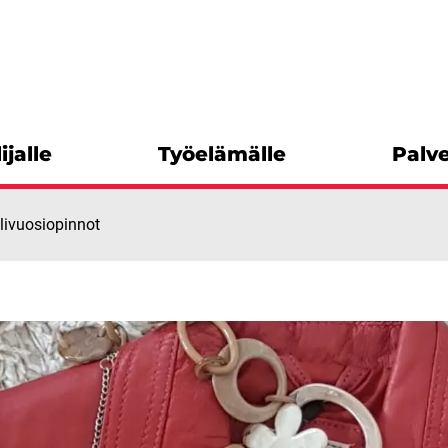
ijalle
Työelämälle
Palve
älivuosiopinnot