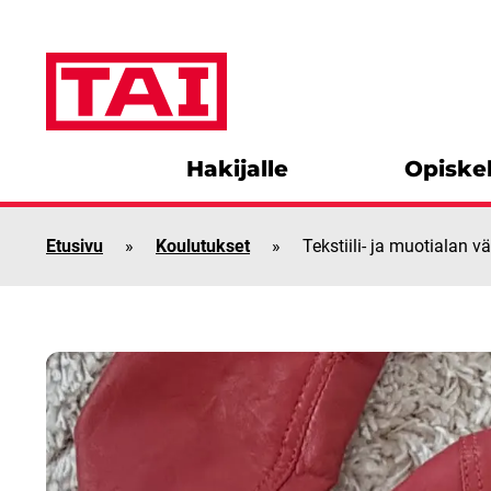
Siirry sisältöön
Hakijalle
Opiskel
Etusivu
»
Koulutukset
»
Tekstiili- ja muotialan v