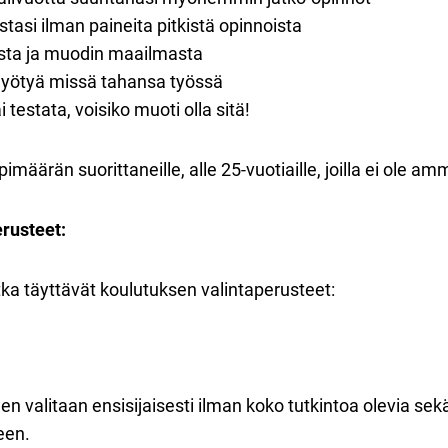
tasi ilman paineita pitkistä opinnoista
desta ja muodin maailmasta
n hyötyä missä tahansa työssä
 testata, voisiko muoti olla sitä!
äärän suorittaneille, alle 25-vuotiaille, joilla ei ole amm
rusteet:
jotka täyttävät koulutuksen valintaperusteet:
 valitaan ensisijaisesti ilman koko tutkintoa olevia sekä n
een.