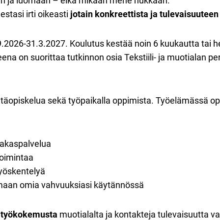
n ja luomaan – eikä mikään mene hukkaan.
stasi irti oikeasti
jotain konkreettista ja tulevaisuuteen
.9.2026-31.3.2027. Koulutus kestää noin 6 kuukautta tai 
ena on suorittaa tutkinnon osia Tekstiili- ja muotialan p
 etäopiskelua sekä työpaikalla oppimista. Työelämässä op
iakaspalvelua
oimintaa
yöskentelyä
emaan omia vahvuuksiasi käytännössä
a työkokemusta
muotialalta ja kontakteja tulevaisuutta va