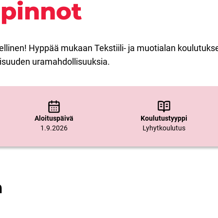
opinnot
ksellinen! Hyppää mukaan Tekstiili- ja muotialan koulutuk
aisuuden uramahdollisuuksia.
Aloituspäivä
Koulutustyyppi
1.9.2026
Lyhytkoulutus
a