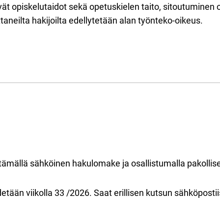
ävät opiskelutaidot sekä opetuskielen taito, sitoutuminen
neilta hakijoilta edellytetään alan työnteko-oikeus.
mällä sähköinen hakulomake ja osallistumalla pakollise
detään viikolla 33 /2026. Saat erillisen kutsun sähköpostii