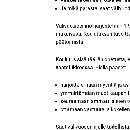
Pääset tekemään, kokeilemaa
Ja mikä parasta: saat välivuode
Välivuosiopinnot järjestetään 1
mukaisesti. Koulutuksen tavoitte
päätoimista.
Koulutus sisältää lähiopetusta,
vaateliikkeessä
. Siellä pääset:
harjoittelemaan myyntiä ja as
ymmärtämään muotikaupan t
seuraamaan ammattilaisten t
ottamaan vastuuta ja kokeil
Saat välivuoden ajalle
todellist