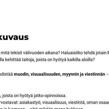
kuvaus
, mitä tekisit välivuoden aikana? Haluaisitko tehdä jotain
a kehittää taitoja, joista on hyötyä kaikilla aloilla?
hdistää
muodin, visuaalisuuden, myynnin ja viestinnän
–
a
, joista on hyötyä jatko-opinnoissa.
 arvostavat: asiakastyö, visuaalisuus, viestintä, oman osa