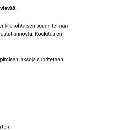
 vievää
.
henkilökohtaisen suunnitelman
erustutkinnosta. Koulutus on
pimisen jaksoja suoritetaan
rten.