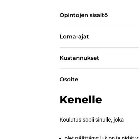
Opintojen sisältö
Loma-ajat
Kustannukset
Osoite
Kenelle
Koulutus sopii sinulle, joka
olet päättänyt lukion ja pidä