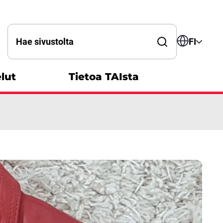
Hae sanalla
FI
lut
Tietoa TAIsta