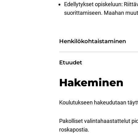
Edellytykset opiskeluun: Riitt
suorittamiseen. Maahan muutta
Henkilökohtaistaminen
Etuudet
Hakeminen
Koulutukseen hakeudutaan täyttä
Pakolliset valintahaastattelut pi
roskapostia.