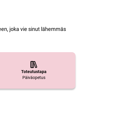
seen, joka vie sinut lähemmäs
Toteutustapa
Päiväopetus