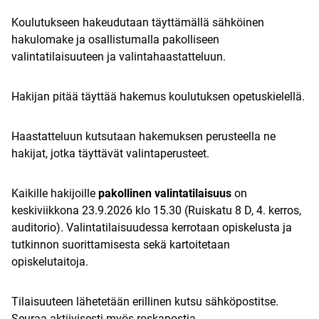
Koulutukseen hakeudutaan täyttämällä sähköinen
hakulomake ja osallistumalla pakolliseen
valintatilaisuuteen ja valintahaastatteluun.
Hakijan pitää täyttää hakemus koulutuksen opetuskielellä.
Haastatteluun kutsutaan hakemuksen perusteella ne
hakijat, jotka täyttävät valintaperusteet.
Kaikille hakijoille
pakollinen valintatilaisuus
on
keskiviikkona 23.9.2026 klo 15.30 (Ruiskatu 8 D, 4. kerros,
auditorio). Valintatilaisuudessa kerrotaan opiskelusta ja
tutkinnon suorittamisesta sekä kartoitetaan
opiskelutaitoja.
Tilaisuuteen lähetetään erillinen kutsu sähköpostitse.
Seuraa aktiivisesti myös roskapostia.