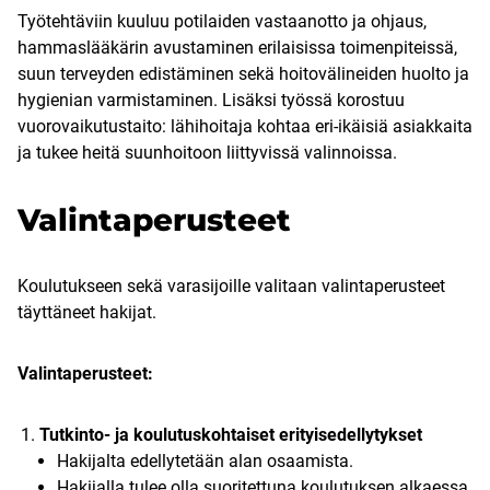
Työtehtäviin kuuluu potilaiden vastaanotto ja ohjaus,
hammaslääkärin avustaminen erilaisissa toimenpiteissä,
suun terveyden edistäminen sekä hoitovälineiden huolto ja
hygienian varmistaminen. Lisäksi työssä korostuu
vuorovaikutustaito: lähihoitaja kohtaa eri-ikäisiä asiakkaita
ja tukee heitä suunhoitoon liittyvissä valinnoissa.
Valintaperusteet
Koulutukseen sekä varasijoille valitaan valintaperusteet
täyttäneet hakijat.
Valintaperusteet:
Tutkinto- ja koulutuskohtaiset erityisedellytykset​
Hakijalta edellytetään alan osaamista.
Hakijalla tulee olla suoritettuna koulutuksen alkaessa