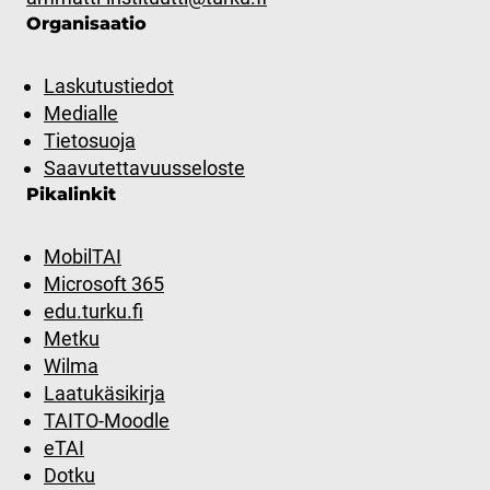
Organisaatio
Laskutustiedot
Medialle
Tietosuoja
Saavutettavuusseloste
Pikalinkit
MobilTAI
Microsoft 365
edu.turku.fi
Metku
Wilma
Laatukäsikirja
TAITO-Moodle
eTAI
Dotku