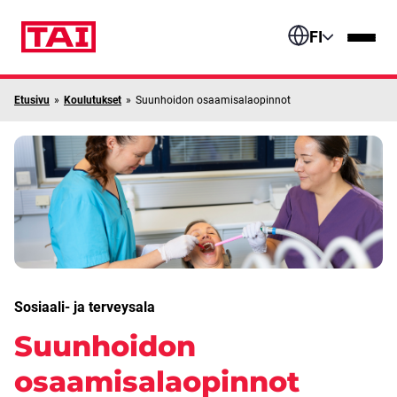
Siirry sisältöön
FI
Etusivu
»
Koulutukset
»
Suunhoidon osaamisalaopinnot
Sosiaali- ja terveysala
Suunhoidon
osaamisalaopinnot