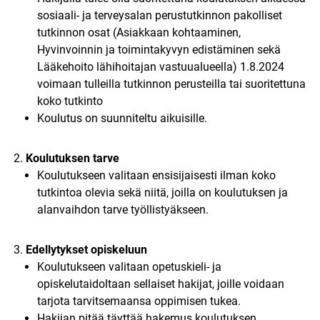
sosiaali- ja terveysalan perustutkinnon pakolliset
tutkinnon osat (Asiakkaan kohtaaminen,
Hyvinvoinnin ja toimintakyvyn edistäminen sekä
Lääkehoito lähihoitajan vastuualueella) 1.8.2024
voimaan tulleilla tutkinnon perusteilla tai suoritettuna
koko tutkinto
Koulutus on suunniteltu aikuisille.
Koulutuksen tarve
Koulutukseen valitaan ensisijaisesti ilman koko
tutkintoa olevia sekä niitä, joilla on koulutuksen ja
alanvaihdon tarve työllistyäkseen.
Edellytykset opiskeluun
Koulutukseen valitaan opetuskieli- ja
opiskelutaidoltaan sellaiset hakijat, joille voidaan
tarjota tarvitsemaansa oppimisen tukea.
Hakijan pitää täyttää hakemus koulutuksen