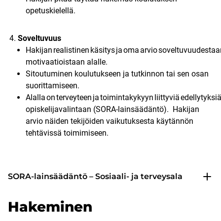
opetuskielellä.
Soveltuvuus​
Hakijan realistinen käsitys ja oma arvio soveltuvuudestaa
motivaatioistaan alalle.
Sitoutuminen koulutukseen ja tutkinnon tai sen osan
suorittamiseen.
Alalla on terveyteen ja toimintakykyyn liittyviä edellytyksiä
opiskelijavalintaan (SORA-lainsäädäntö). Hakijan
arvio näiden tekijöiden vaikutuksesta käytännön
tehtävissä toimimiseen.
SORA-lainsäädäntö – Sosiaali- ja terveysala
Hakeminen