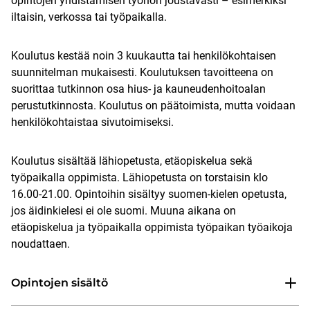
opintojen yhdistämisen työhön joustavasti – esimerkiksi
iltaisin, verkossa tai työpaikalla.
Koulutus kestää noin 3 kuukautta tai henkilökohtaisen
suunnitelman mukaisesti. Koulutuksen tavoitteena on
suorittaa tutkinnon osa hius- ja kauneudenhoitoalan
perustutkinnosta. Koulutus on päätoimista, mutta voidaan
henkilökohtaistaa sivutoimiseksi.
Koulutus sisältää lähiopetusta, etäopiskelua sekä
työpaikalla oppimista. Lähiopetusta on torstaisin klo
16.00-21.00. Opintoihin sisältyy suomen-kielen opetusta,
jos äidinkielesi ei ole suomi. Muuna aikana on
etäopiskelua ja työpaikalla oppimista työpaikan työaikoja
noudattaen.
Opintojen sisältö