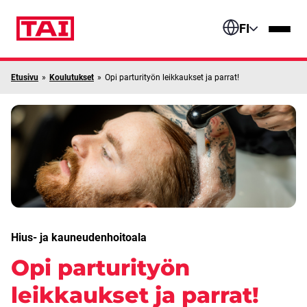
Siirry sisältöön
FI
Etusivu
»
Koulutukset
»
Opi parturityön leikkaukset ja parrat!
Hius- ja kauneudenhoitoala
Opi parturityön
leikkaukset ja parrat!