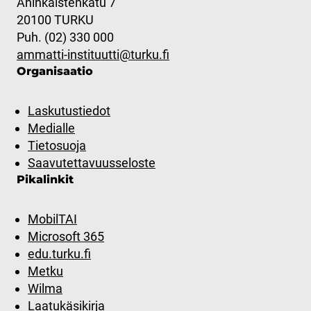
Aninkaistenkatu 7
20100 TURKU
Puh. (02) 330 000
ammatti-instituutti@turku.fi
Organisaatio
Laskutustiedot
Medialle
Tietosuoja
Saavutettavuusseloste
Pikalinkit
MobilTAI
Microsoft 365
edu.turku.fi
Metku
Wilma
Laatukäsikirja