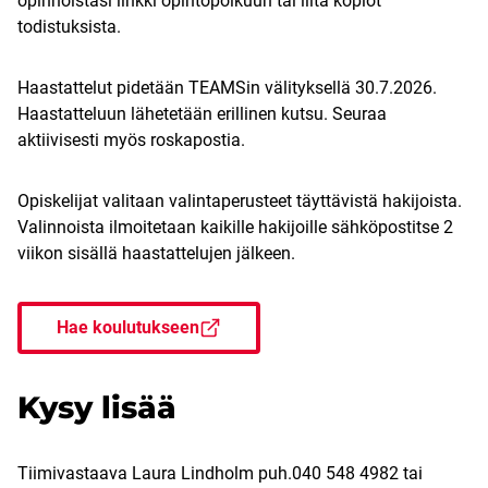
opinnoistasi linkki opintopolkuun tai liitä kopiot
todistuksista.
Haastattelut pidetään TEAMSin välityksellä 30.7.2026.
Haastatteluun lähetetään erillinen kutsu. Seuraa
aktiivisesti myös roskapostia.
Opiskelijat valitaan valintaperusteet täyttävistä hakijoista.
Valinnoista ilmoitetaan kaikille hakijoille sähköpostitse 2
viikon sisällä haastattelujen jälkeen.
Hae koulutukseen
Kysy lisää
Tiimivastaava Laura Lindholm puh.040 548 4982 tai