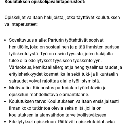
Koulutuksen opiskelijavalintaperusteet:
Opiskelijat valitaan hakijoista, jotka täyttävät koulutuksen
valintaperusteet:
Soveltuvuus alalle: Parturin työtehtävät sopivat
henkilölle, joka on sosiaalinen ja pitää ihmisten parissa
työskentelystä. Työ on usein fyysistä, joten hakijalla
tulee olla edellytykset fyysiseen työskentelyyn.
Värisokeus, kemikaaliallergiat ja hengityselinsairaudet ja
erityisherkkyydet kosmetiikalle sekä tuki- ja liikuntaelin
sairaudet voivat rajoittaa alalle työllistymistä.
Motivaatio: Kiinnostus parturialan työtehtäviin ja
opiskelun mahdollistava elämäntilanne.
Koulutuksen tarve: Koulutukseen valitaan ensisijaisesti
ilman koko tutkintoa olevia sekä niitä, joilla on
koulutuksen ja alanvaihdon tarve työllistyäkseen
Edellytykset opiskeluun: Riittävät opiskelutaidot sekä