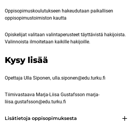
Oppisopimuskoulutukseen hakeudutaan paikallisen
oppisopimustoimiston kautta
Opiskelijat valitaan valintaperusteet täyttävistä hakijoista.
Valinnoista ilmoitetaan kaikille hakijoille.
Kysy lisää
Opettaja Ulla Siponen, ulla.siponen@edu.turku.fi
Tiimivastaava Marja-Liisa Gustafsson marja-
liisa.gustafsson@edu.turku.fi
Lisätietoja oppisopimuksesta