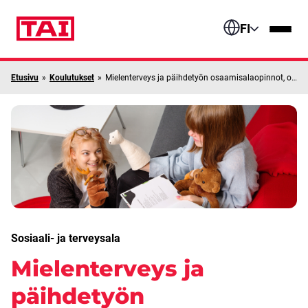
Siirry sisältöön
FI
Etusivu
»
Koulutukset
»
Mielenterveys ja päihdetyön osaamisalaopinnot, oppisopimus
Sosiaali- ja terveysala
Mielenterveys ja
päihdetyön