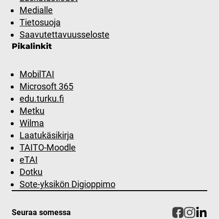
Medialle
Tietosuoja
Saavutettavuusseloste
Pikalinkit
MobilTAI
Microsoft 365
edu.turku.fi
Metku
Wilma
Laatukäsikirja
TAITO-Moodle
eTAI
Dotku
Sote-yksikön Digioppimo
Seuraa somessa