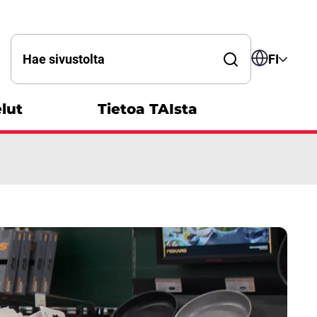
Hae sanalla
FI
lut
Tietoa TAIsta