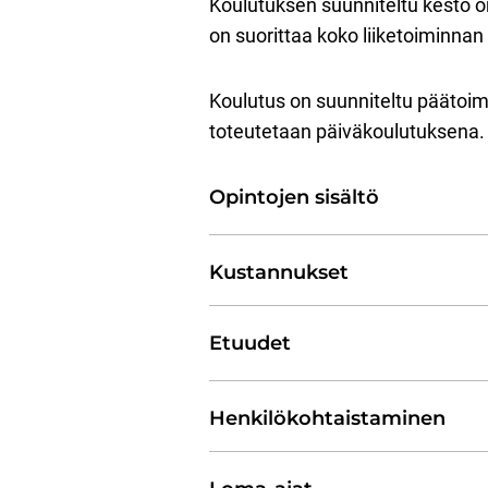
Koulutuksen suunniteltu kesto o
on suorittaa koko liiketoiminnan
Koulutus on suunniteltu päätoimi
toteutetaan päiväkoulutuksena. 
Opintojen sisältö
Kustannukset
Etuudet
Henkilökohtaistaminen