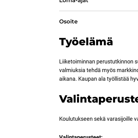
Loma-ajat
Osoite
Työelämä
Liiketoiminnan perustutkinnon su
valmiuksia tehdä myös markkinoint
aikana. Kaupan ala työllistää h
Valintaperust
Koulutukseen sekä varasijoille va
Valintaperusteet: