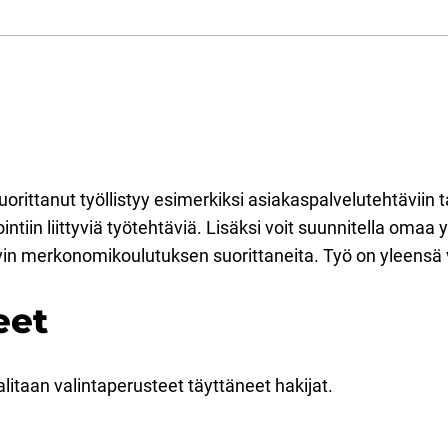
orittanut työllistyy esimerkiksi asiakaspalvelutehtäviin 
iin liittyviä työtehtäviä. Lisäksi voit suunnitella omaa y
yvin merkonomikoulutuksen suorittaneita. Työ on yleensä 
eet
litaan valintaperusteet täyttäneet hakijat.