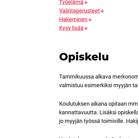
Työelämä
Valintaperusteet
Hakeminen
Kysy lisää
Opiskelu
Tammikuussa alkava merkonomik
valmistuu esimerkiksi myyjän ta
Koulutuksen aikana opitaan mm. 
kannattavuutta. Lisäksi opiskella
jo myyjän työssä toimiville. Haki