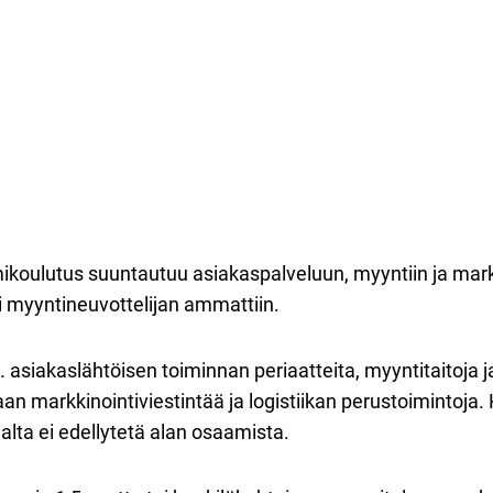
oulutus suuntautuu asiakaspalveluun, myyntiin ja mark
i myyntineuvottelijan ammattiin.
asiakaslähtöisen toiminnan periaatteita, myyntitaitoja j
an markkinointiviestintää ja logistiikan perustoimintoja. K
jalta ei edellytetä alan osaamista.