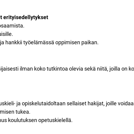
 erityisedellytykset​
 osaamista.
isille.
ija hankkii työelämässä oppimisen paikan.
jaisesti ilman koko tutkintoa olevia sekä niitä, joilla on 
ieli- ja opiskelutaidoltaan sellaiset hakijat, joille voida
imisen tukea.
mus koulutuksen opetuskielellä.