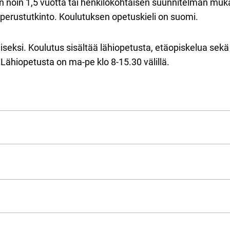
n noin 1,5 vuotta tai henkilökohtaisen suunnitelman muk
 perustutkinto. Koulutuksen opetuskieli on suomi.
seksi. Koulutus sisältää lähiopetusta, etäopiskelua sekä
Lähiopetusta on ma-pe klo 8-15.30 välillä.