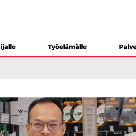
ijalle
Työelämälle
Palve