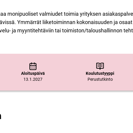
taa monipuoliset valmiudet toimia yrityksen asiakaspalve
tävissä. Ymmärrät liiketoiminnan kokonaisuuden ja osaat 
velu- ja myyntitehtäviin tai toimiston/taloushallinnon teh
Aloituspäivä
Koulutustyyppi
13.1.2027
Perustutkinto
a