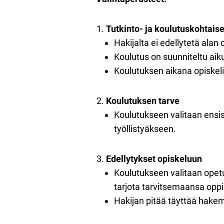
Tutkinto- ja koulutuskohtaiset
Hakijalta ei edellytetä alan
Koulutus on suunniteltu aiku
Koulutuksen aikana opiskel
Koulutuksen tarve
Koulutukseen valitaan ensisi
työllistyäkseen.
Edellytykset opiskeluun
Koulutukseen valitaan opetusk
tarjota tarvitsemaansa opp
Hakijan pitää täyttää hake