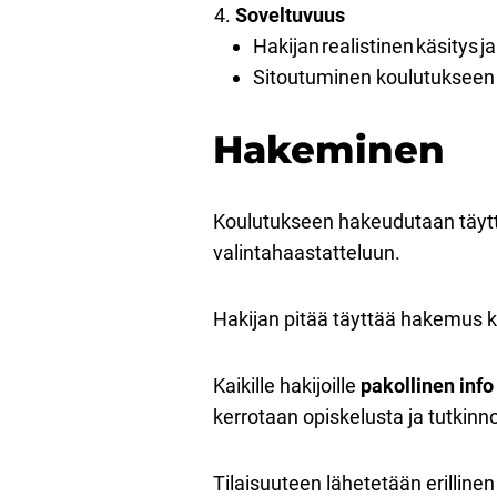
Soveltuvuus​
Hakijan realistinen käsitys 
Sitoutuminen koulutukseen 
Hakeminen
Koulutukseen hakeudutaan täyttä
valintahaastatteluun.
Hakijan pitää täyttää hakemus k
Kaikille hakijoille
pakollinen inf
kerrotaan opiskelusta ja tutkinn
Tilaisuuteen lähetetään erilline