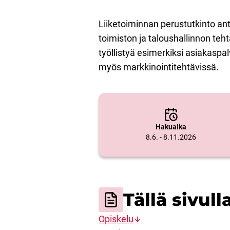
Liiketoiminnan perustutkinto an
toimiston ja taloushallinnon teh
työllistyä esimerkiksi asiakaspal
myös markkinointitehtävissä.
Hakuaika
8.6. - 8.11.2026
Tällä sivull
Opiskelu