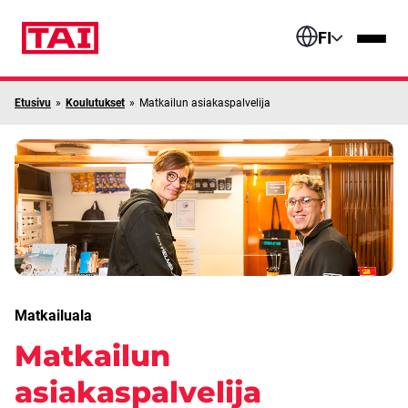
Siirry sisältöön
FI
Etusivu
»
Koulutukset
»
Matkailun asiakaspalvelija
Matkailuala
Matkailun
asiakaspalvelija