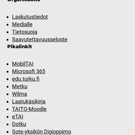
Laskutustiedot
Medialle
Tietosuoja
Saavutettavuusseloste
Pikalinkit
MobilTAI
Microsoft 365
edu.turku.fi
Metku
Wilma
Laatukäsikirja
TAITO-Moodle
eTAI
Dotku
Sote-yksikön Digioppimo