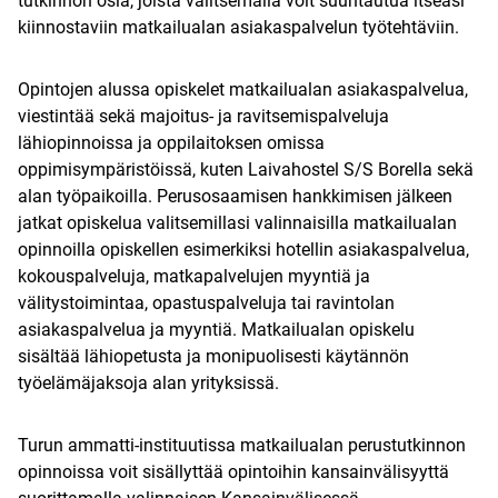
tutkinnon osia, joista valitsemalla voit suuntautua itseäsi
kiinnostaviin matkailualan asiakaspalvelun työtehtäviin.
Opintojen alussa opiskelet matkailualan asiakaspalvelua,
viestintää sekä majoitus- ja ravitsemispalveluja
lähiopinnoissa ja oppilaitoksen omissa
oppimisympäristöissä, kuten Laivahostel S/S Borella sekä
alan työpaikoilla. Perusosaamisen hankkimisen jälkeen
jatkat opiskelua valitsemillasi valinnaisilla matkailualan
opinnoilla opiskellen esimerkiksi hotellin asiakaspalvelua,
kokouspalveluja, matkapalvelujen myyntiä ja
välitystoimintaa, opastuspalveluja tai ravintolan
asiakaspalvelua ja myyntiä. Matkailualan opiskelu
sisältää lähiopetusta ja monipuolisesti käytännön
työelämäjaksoja alan yrityksissä.
Turun ammatti-instituutissa matkailualan perustutkinnon
opinnoissa voit sisällyttää opintoihin kansainvälisyyttä