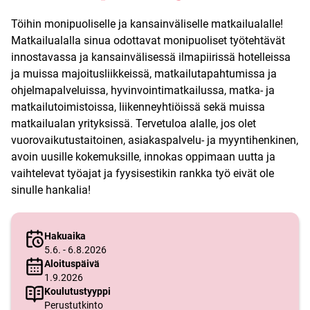
Töihin monipuoliselle ja kansainväliselle matkailualalle!
Matkailualalla sinua odottavat monipuoliset työtehtävät
innostavassa ja kansainvälisessä ilmapiirissä hotelleissa
ja muissa majoitusliikkeissä, matkailutapahtumissa ja
ohjelmapalveluissa, hyvinvointimatkailussa, matka- ja
matkailutoimistoissa, liikenneyhtiöissä sekä muissa
matkailualan yrityksissä. Tervetuloa alalle, jos olet
vuorovaikutustaitoinen, asiakaspalvelu- ja myyntihenkinen,
avoin uusille kokemuksille, innokas oppimaan uutta ja
vaihtelevat työajat ja fyysisestikin rankka työ eivät ole
sinulle hankalia!
Hakuaika
5.6. - 6.8.2026
Aloituspäivä
1.9.2026
Koulutustyyppi
Perustutkinto