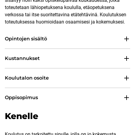
sisältyy noin kaksi opiskelupäivää kuukaudessa, jotka
toteutetaan lähiopetuksena koululla, etäopetuksena
verkossa tai itse suoritettavina etätehtävinä. Koulutuksen
toteutuksessa huomioidaan osaamisesi ja kokemuksesi.
Opintojen sisältö
Kustannukset
Koulutalon osoite
Oppisopimus
Kenelle
Koulutus on tarkoitettu sinulle, jolla on jo kokemusta