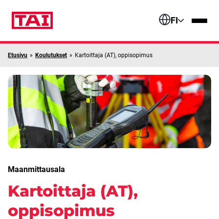
Siirry sisältöön
FI
Etusivu
»
Koulutukset
»
Kartoittaja (AT), oppisopimus
Maanmittausala
Kartoittaja (AT),
oppisopimus