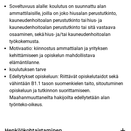
Soveltuvuus alalle: koulutus on suunnattu alan
ammattilaisille, joilla on joko hiusalan perustutkinto,
kauneudenhoitoalan perustutkinto tai hius- ja
kauneudenhoitoalan perustutkinto tai sitä vastaava
osaaminen, sekä hius- ja/tai kauneudenhoitoalan
työkokemusta.
Motivaatio: kiinnostus ammattialan ja yrityksen
kehittämiseen ja opiskelun mahdollistava
elämäntilanne.
koulutuksen tarve
Edellytykset opiskeluun: Riittävät opiskelutaidot sekä
vähintään B1.1 tason suomenkielen taito, sitoutuminen
opiskeluun ja tutkinnon suorittamiseen.
Maahanmuuttaneilta hakijoilta edellytetään alan
työnteko-oikeus.
Henkilökohtaistaminen