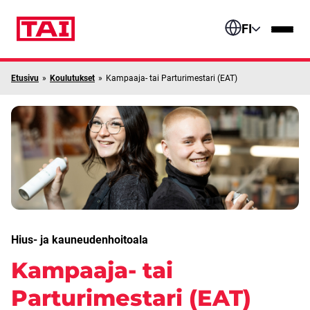
Siirry sisältöön
FI
Etusivu
»
Koulutukset
»
Kampaaja- tai Parturimestari (EAT)
Hius- ja kauneudenhoitoala
Kampaaja- tai
Parturimestari (EAT)