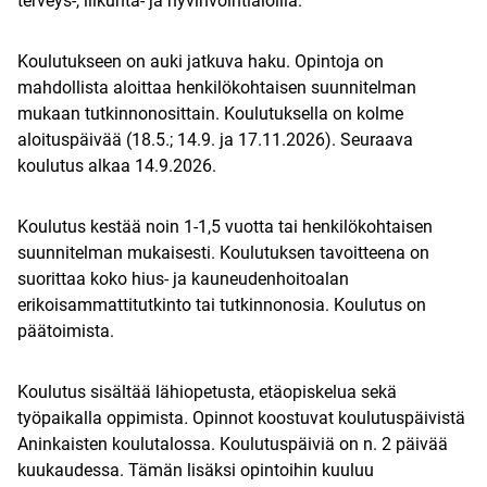
terveys-, liikunta- ja hyvinvointialoilla.
Koulutukseen on auki jatkuva haku. Opintoja on
mahdollista aloittaa henkilökohtaisen suunnitelman
mukaan tutkinnonosittain. Koulutuksella on kolme
aloituspäivää (18.5.; 14.9. ja 17.11.2026). Seuraava
koulutus alkaa 14.9.2026.
Koulutus kestää noin 1-1,5 vuotta tai henkilökohtaisen
suunnitelman mukaisesti. Koulutuksen tavoitteena on
suorittaa koko hius- ja kauneudenhoitoalan
erikoisammattitutkinto tai tutkinnonosia. Koulutus on
päätoimista.
Koulutus sisältää lähiopetusta, etäopiskelua sekä
työpaikalla oppimista
.
Opinnot koostuvat koulutuspäivistä
Aninkaisten koulutalossa. Koulutuspäiviä on n. 2 päivää
kuukaudessa. Tämän lisäksi opintoihin kuuluu