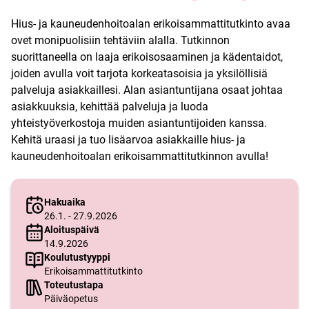
Hius- ja kauneudenhoitoalan erikoisammattitutkinto avaa
ovet monipuolisiin tehtäviin alalla. Tutkinnon
suorittaneella on laaja erikoisosaaminen ja kädentaidot,
joiden avulla voit tarjota korkeatasoisia ja yksilöllisiä
palveluja asiakkaillesi. Alan asiantuntijana osaat johtaa
asiakkuuksia, kehittää palveluja ja luoda
yhteistyöverkostoja muiden asiantuntijoiden kanssa.
Kehitä uraasi ja tuo lisäarvoa asiakkaille hius- ja
kauneudenhoitoalan erikoisammattitutkinnon avulla!
Hakuaika
26.1. - 27.9.2026
Aloituspäivä
14.9.2026
Koulutustyyppi
Erikoisammattitutkinto
Toteutustapa
Päiväopetus