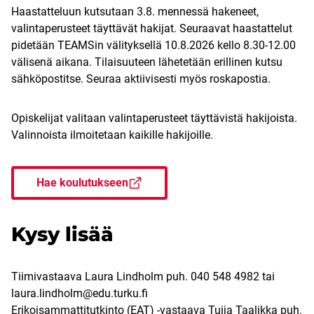
Haastatteluun kutsutaan 3.8. mennessä hakeneet,
valintaperusteet täyttävät hakijat. Seuraavat haastattelut
pidetään TEAMSin välityksellä 10.8.2026 kello 8.30-12.00
välisenä aikana. Tilaisuuteen lähetetään erillinen kutsu
sähköpostitse. Seuraa aktiivisesti myös roskapostia.
Opiskelijat valitaan valintaperusteet täyttävistä hakijoista.
Valinnoista ilmoitetaan kaikille hakijoille.
Hae koulutukseen
Kysy lisää
Tiimivastaava Laura Lindholm puh. 040 548 4982 tai
laura.lindholm@edu.turku.fi
Erikoisammattitutkinto (EAT) -vastaava Tuija Taalikka puh.