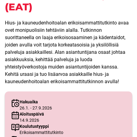
(EAT)
Hius- ja kauneudenhoitoalan erikoisammattitutkinto avaa
ovet monipuolisiin tehtäviin alalla. Tutkinnon
suorittaneella on laaja erikoisosaaminen ja kädentaidot,
joiden avulla voit tarjota korkeatasoisia ja yksilöllisiä
palveluja asiakkaillesi. Alan asiantuntijana osaat johtaa
asiakkuuksia, kehittää palveluja ja luoda
yhteistyöverkostoja muiden asiantuntijoiden kanssa.
Kehitä uraasi ja tuo lisäarvoa asiakkaille hius- ja
kauneudenhoitoalan erikoisammattitutkinnon avulla!
Hakuaika
26.1. - 27.9.2026
Aloituspäivä
14.9.2026
Koulutustyyppi
Erikoisammattitutkinto