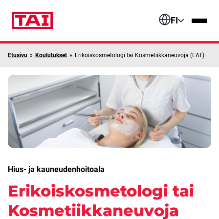
Siirry sisältöön
FI
Etusivu
»
Koulutukset
»
Erikoiskosmetologi tai Kosmetiikkaneuvoja (EAT)
Hius- ja kauneudenhoitoala
Erikoiskosmetologi tai
Kosmetiikkaneuvoja