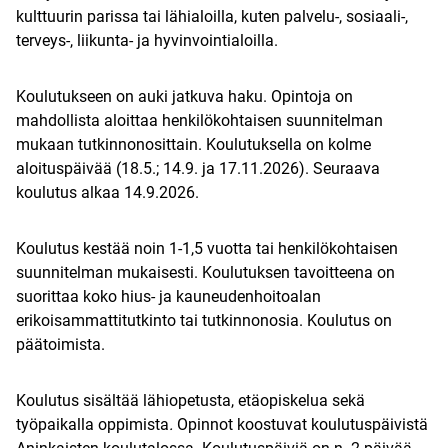
kulttuurin parissa tai lähialoilla, kuten palvelu-, sosiaali-,
terveys-, liikunta- ja hyvinvointialoilla.
Koulutukseen on auki jatkuva haku. Opintoja on
mahdollista aloittaa henkilökohtaisen suunnitelman
mukaan tutkinnonosittain. Koulutuksella on kolme
aloituspäivää (18.5.; 14.9. ja 17.11.2026). Seuraava
koulutus alkaa 14.9.2026.
Koulutus kestää noin 1-1,5 vuotta tai henkilökohtaisen
suunnitelman mukaisesti. Koulutuksen tavoitteena on
suorittaa koko hius- ja kauneudenhoitoalan
erikoisammattitutkinto tai tutkinnonosia. Koulutus on
päätoimista.
Koulutus sisältää lähiopetusta, etäopiskelua sekä
työpaikalla oppimista
.
Opinnot koostuvat koulutuspäivistä