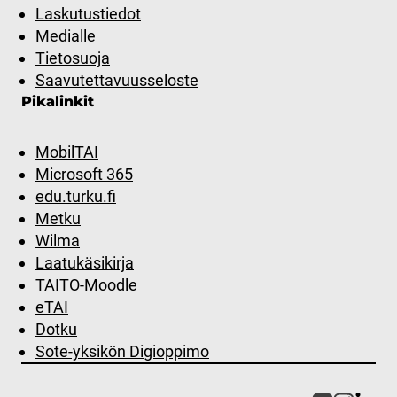
Laskutustiedot
Medialle
Tietosuoja
Saavutettavuusseloste
Pikalinkit
MobilTAI
Microsoft 365
edu.turku.fi
Metku
Wilma
Laatukäsikirja
TAITO-Moodle
eTAI
Dotku
Sote-yksikön Digioppimo