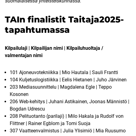
suomalaisessa yhteisteiskunnassa.
TAIn finalistit Taitaja2025-
tapahtumassa
Kilpailulaji | Kilpailijan nimi | Kilpailuhuoltaja /
valmentajan nimi
101 Ajoneuvotekniikka | Mio Hautala | Sauli Frantti
104 Kuljetuslogistiikka | Eelis Hietanen | Juho Järvinen
203 Mediasuunnittelu | Magdalena Egle | Teppo
Kosonen
206 Web-kehitys | Juhani Astikainen, Joonas Männistö |
Bogdan Udrescu
208 Pelituotanto (parilaji) | Milo Hakala ja Rudolf von
Flittner | Rainer Egblom ja Tomi Suoja
307 Vaatteenvalmistus | Julia Ylisirniö | Mia Ruusumo