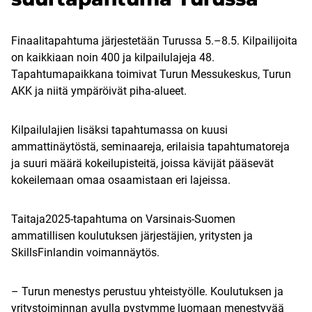
Finaalitapahtuma järjestetään Turussa 5.–8.5. Kilpailijoita
on kaikkiaan noin 400 ja kilpailulajeja 48.
Tapahtumapaikkana toimivat Turun Messukeskus, Turun
AKK ja niitä ympäröivät piha-alueet.
Kilpailulajien lisäksi tapahtumassa on kuusi
ammattinäytöstä, seminaareja, erilaisia tapahtumatoreja
ja suuri määrä kokeilupisteitä, joissa kävijät pääsevät
kokeilemaan omaa osaamistaan eri lajeissa.
Taitaja2025-tapahtuma on Varsinais-Suomen
ammatillisen koulutuksen järjestäjien, yritysten ja
SkillsFinlandin voimannäytös.
– Turun menestys perustuu yhteistyölle. Koulutuksen ja
yritystoiminnan avulla pystymme luomaan menestyvää