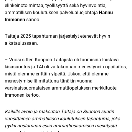
elinkeinotoimintaa, työllisyyttä sekä hyvinvointia,
ammatillisen koulutuksen palvelualuejohtaja
Hannu
Immonen
sanoo.
Taitaja 2025 tapahtuman järjestelyt etenevät hyvin
aikataulussaan.
– Vuosi sitten Kuopion Taitajista oli tuomisina loistava
kisasuoritus ja TAI oli valtakunnan menestynein oppilaitos,
mistä olemme erittäin ylpeitä. Uskon, että olemme
menestymisellä mitattuna tänäkin vuonna
varsinaissuomalaisen ammattiopetuksen merkkituote,
Immonen kertoo.
Kaikille avoin ja maksuton Taitaja on Suomen suurin
vuosittainen ammatillisen koulutuksen tapahtuma, joka
pyrkii nostamaan esiin ammattiosaamisen merkitystä