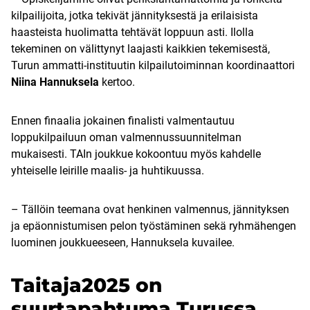
kilpailijoita, jotka tekivät jännityksestä ja erilaisista
haasteista huolimatta tehtävät loppuun asti. Ilolla
tekeminen on välittynyt laajasti kaikkien tekemisestä,
Turun ammatti-instituutin kilpailutoiminnan koordinaattori
Niina Hannuksela
kertoo.
Ennen finaalia jokainen finalisti valmentautuu
loppukilpailuun oman valmennussuunnitelman
mukaisesti. TAIn joukkue kokoontuu myös kahdelle
yhteiselle leirille maalis- ja huhtikuussa.
– Tällöin teemana ovat henkinen valmennus, jännityksen
ja epäonnistumisen pelon työstäminen sekä ryhmähengen
luominen joukkueeseen, Hannuksela kuvailee.
Taitaja2025 on
suurtapahtuma Turussa