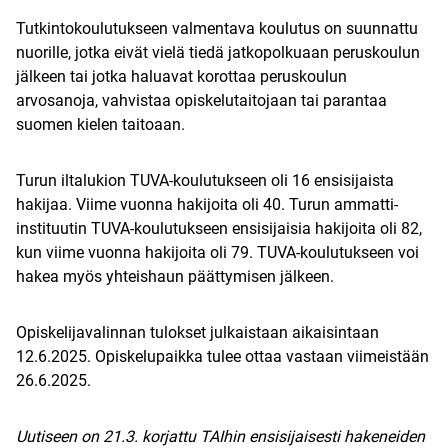
Tutkintokoulutukseen valmentava koulutus on suunnattu
nuorille, jotka eivät vielä tiedä jatkopolkuaan peruskoulun
jälkeen tai jotka haluavat korottaa peruskoulun
arvosanoja, vahvistaa opiskelutaitojaan tai parantaa
suomen kielen taitoaan.
Turun iltalukion TUVA-koulutukseen oli 16 ensisijaista
hakijaa. Viime vuonna hakijoita oli 40. Turun ammatti-
instituutin TUVA-koulutukseen ensisijaisia hakijoita oli 82,
kun viime vuonna hakijoita oli 79. TUVA-koulutukseen voi
hakea myös yhteishaun päättymisen jälkeen.
Opiskelijavalinnan tulokset julkaistaan aikaisintaan
12.6.2025. Opiskelupaikka tulee ottaa vastaan viimeistään
26.6.2025.
Uutiseen on 21.3. korjattu TAIhin ensisijaisesti hakeneiden