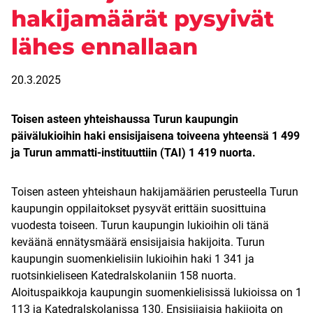
hakijamäärät pysyivät
lähes ennallaan
20.3.2025
Toisen asteen yhteishaussa Turun kaupungin
päivälukioihin haki ensisijaisena toiveena yhteensä 1 499
ja Turun ammatti-instituuttiin (TAI) 1 419
nuorta.
Toisen asteen yhteishaun hakijamäärien perusteella Turun
kaupungin oppilaitokset pysyvät erittäin suosittuina
vuodesta toiseen. Turun kaupungin lukioihin oli tänä
keväänä ennätysmäärä ensisijaisia hakijoita. Turun
kaupungin suomenkielisiin lukioihin haki 1 341 ja
ruotsinkieliseen Katedralskolaniin 158 nuorta.
Aloituspaikkoja kaupungin suomenkielisissä lukioissa on 1
113 ja Katedralskolanissa 130. Ensisijaisia hakijoita on