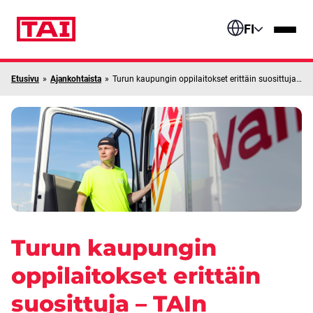
Siirry sisältöön
FI
Etusivu
»
Ajankohtaista
»
Turun kaupungin oppilaitokset erittäin suosittuja – TAIn hakijamäärät pysyivät lähes ennallaan
Turun kaupungin
oppilaitokset erittäin
suosittuja – TAIn