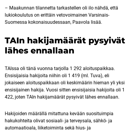
– Maakunnan tilannetta tarkastellen oli ilo nähdä, että
lukiokoulutus on erittäin vetovoimainen Varsinais-
Suomessa kokonaisuudessaan, Paavola lisää.
TAIn hakijamäärät pysyivät
lähes ennallaan
TAIssa oli tänä vuonna tarjolla 1 292 aloituspaikkaa.
Ensisijaisia hakijoita niihin oli 1 419 (ml. Tuva), eli
jokaiseen aloituspaikkaan oli keskimäärin hieman yli yksi
ensisijainen hakija. Vuosi sitten ensisijaisia hakijoita oli 1
422, joten TAIn hakijamäärät pysyivät lähes ennallaan.
Hakijoiden määrällä mitattuna kevään suosituimpia
hakukohteita olivat sosiaali- ja terveysala, sähkö- ja
automaatioala, liiketoiminta sekä hius- ja