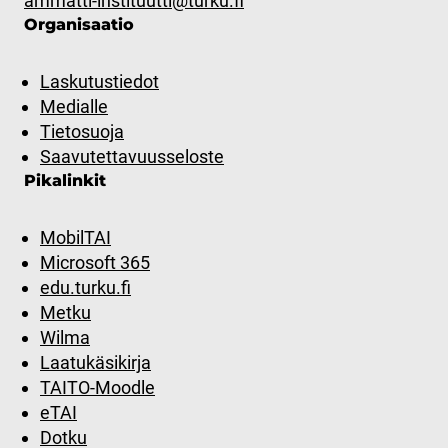
ammatti-instituutti@turku.fi
Organisaatio
Laskutustiedot
Medialle
Tietosuoja
Saavutettavuusseloste
Pikalinkit
MobilTAI
Microsoft 365
edu.turku.fi
Metku
Wilma
Laatukäsikirja
TAITO-Moodle
eTAI
Dotku