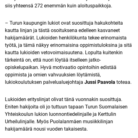
siis yhteensä 272 enemmän kuin aloituspaikkoja.
– Turun kaupungin lukiot ovat suosittuja hakukohteita
kautta linjan ja tästä osoituksena edelleen kasvaneet
hakijamäärät. Lukioiden henkilökunta tekee erinomaista
työtä, ja tämä näkyy erinomaisina oppimistuloksina ja sitä
kautta lukioiden vetovoimaisuutena. Lopulta kuitenkin
tärkeintä on, että nuori löytää itselleen jatko-
opiskelupaikan. Hyvä motivaatio opintoihin edistää
oppimista ja omien vahvuuksien löytämistä,
lukiokoulutuksen palvelualuejohtaja
Jussi Paavola
toteaa.
Lukioiden erityslinjat olivat tänä vuonnakin suosittuja.
Eniten hakijoita oli jo tuttuun tapaan Turun Suomalaisen
Yhteiskoulun lukion luonnontiedelinjalle ja Kerttulin
Urheilulinjalle. Myös Puolalanmäen musiikkilinjan
hakijamäärä nousi vuoden takaisesta.