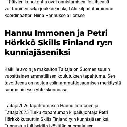
– Päivien kohokohtia ovat onnistumisen ilot, itsensä
voittaminen sekä joukkuehenki, TAIn kilpailutoiminnan
koordinaattori Niina Hannuksela iloitsee.
Hannu Immonen ja Petri
Hörkkö Skills Finland ry:n
kunniajäseniksi
Kaikille avoin ja maksuton Taitaja on Suomen suurin
vuosittainen ammatillisen koulutuksen tapahtuma. Sen
tavoitteena on nostaa esiin ammattiosaamisen merkitystä
suomalaisessa yhteiskunnassa.
Taitaja2026-tapahtumassa Hannu Immonen ja
Taitaja2025 Turku -tapahtuman kilpailujohtaja
Petri
Hörkkö
kutsuttiin Skills Finland ry:n kunniajäseniksi.
Tunnustus tuli heidän työstään suomalaisen