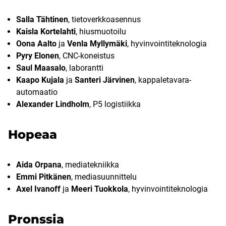
Salla Tähtinen
, tietoverkkoasennus
Kaisla Kortelahti
, hiusmuotoilu
Oona Aalto
ja
Venla Myllymäki
, hyvinvointiteknologia
Pyry Elonen
, CNC-koneistus
Saul Maasalo
, laborantti
Kaapo Kujala
ja
Santeri Järvinen
, kappaletavara-
automaatio
Alexander Lindholm
, P5 logistiikka
Hopeaa
Aida Orpana
, mediatekniikka
Emmi Pitkänen
, mediasuunnittelu
Axel Ivanoff
ja
Meeri Tuokkola
, hyvinvointiteknologia
Pronssia