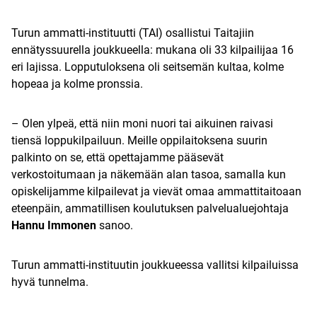
Turun ammatti-instituutti (TAI) osallistui Taitajiin
ennätyssuurella joukkueella: mukana oli 33 kilpailijaa 16
eri lajissa. Lopputuloksena oli seitsemän kultaa, kolme
hopeaa ja kolme pronssia.
– Olen ylpeä, että niin moni nuori tai aikuinen raivasi
tiensä loppukilpailuun. Meille oppilaitoksena suurin
palkinto on se, että opettajamme pääsevät
verkostoitumaan ja näkemään alan tasoa, samalla kun
opiskelijamme kilpailevat ja vievät omaa ammattitaitoaan
eteenpäin, ammatillisen koulutuksen palvelualuejohtaja
Hannu Immonen
sanoo.
Turun ammatti-instituutin joukkueessa vallitsi kilpailuissa
hyvä tunnelma.