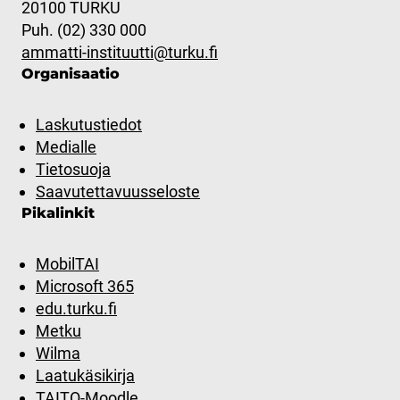
20100 TURKU
Puh. (02) 330 000
ammatti-instituutti@turku.fi
Organisaatio
Laskutustiedot
Medialle
Tietosuoja
Saavutettavuusseloste
Pikalinkit
MobilTAI
Microsoft 365
edu.turku.fi
Metku
Wilma
Laatukäsikirja
TAITO-Moodle