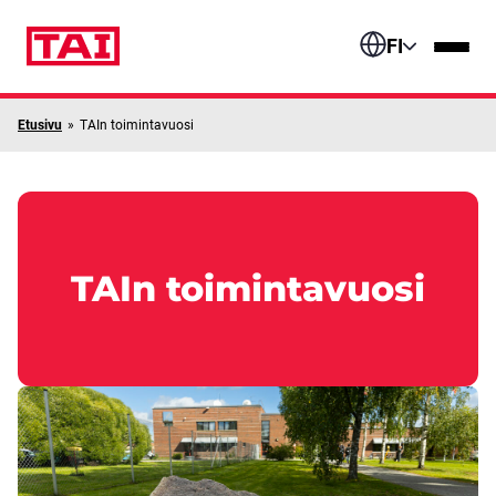
Siirry sisältöön
FI
Etusivu
»
TAIn toimintavuosi
TAIn toimintavuosi