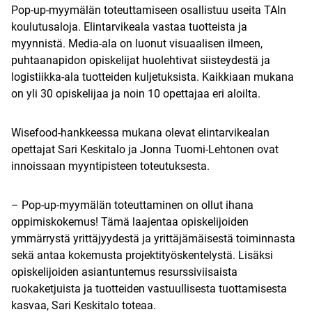
Pop-up-myymälän toteuttamiseen osallistuu useita TAIn
koulutusaloja. Elintarvikeala vastaa tuotteista ja
myynnistä. Media-ala on luonut visuaalisen ilmeen,
puhtaanapidon opiskelijat huolehtivat siisteydestä ja
logistiikka-ala tuotteiden kuljetuksista. Kaikkiaan mukana
on yli 30 opiskelijaa ja noin 10 opettajaa eri aloilta.
Wisefood-hankkeessa mukana olevat elintarvikealan
opettajat Sari Keskitalo ja Jonna Tuomi-Lehtonen ovat
innoissaan myyntipisteen toteutuksesta.
– Pop-up-myymälän toteuttaminen on ollut ihana
oppimiskokemus! Tämä laajentaa opiskelijoiden
ymmärrystä yrittäjyydestä ja yrittäjämäisestä toiminnasta
sekä antaa kokemusta projektityöskentelystä. Lisäksi
opiskelijoiden asiantuntemus resurssiviisaista
ruokaketjuista ja tuotteiden vastuullisesta tuottamisesta
kasvaa, Sari Keskitalo toteaa.