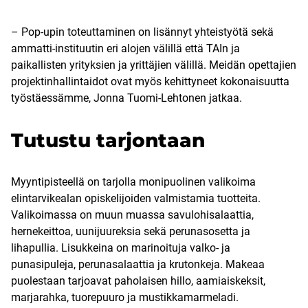
– Pop-upin toteuttaminen on lisännyt yhteistyötä sekä
ammatti-instituutin eri alojen välillä että TAIn ja
paikallisten yrityksien ja yrittäjien välillä. Meidän opettajien
projektinhallintaidot ovat myös kehittyneet kokonaisuutta
työstäessämme, Jonna Tuomi-Lehtonen jatkaa.
Tutustu tarjontaan
Myyntipisteellä on tarjolla monipuolinen valikoima
elintarvikealan opiskelijoiden valmistamia tuotteita.
Valikoimassa on muun muassa savulohisalaattia,
hernekeittoa, uunijuureksia sekä perunasosetta ja
lihapullia. Lisukkeina on marinoituja valko- ja
punasipuleja, perunasalaattia ja krutonkeja. Makeaa
puolestaan tarjoavat paholaisen hillo, aamiaiskeksit,
marjarahka, tuorepuuro ja mustikkamarmeladi.