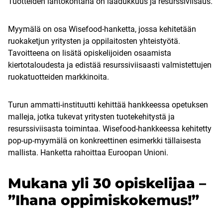
Tuotteiden lähtökohtana on laadukkuus ja resurssiviisaus.
Myymälä on osa Wisefood-hanketta, jossa kehitetään
ruokaketjun yritysten ja oppilaitosten yhteistyötä.
Tavoitteena on lisätä opiskelijoiden osaamista
kiertotaloudesta ja edistää resurssiviisaasti valmistettujen
ruokatuotteiden markkinoita.
Turun ammatti-instituutti kehittää hankkeessa opetuksen
malleja, jotka tukevat yritysten tuotekehitystä ja
resurssiviisasta toimintaa. Wisefood-hankkeessa kehitetty
pop-up-myymälä on konkreettinen esimerkki tällaisesta
mallista. Hanketta rahoittaa Euroopan Unioni.
Mukana yli 30 opiskelijaa –
”Ihana oppimiskokemus!”