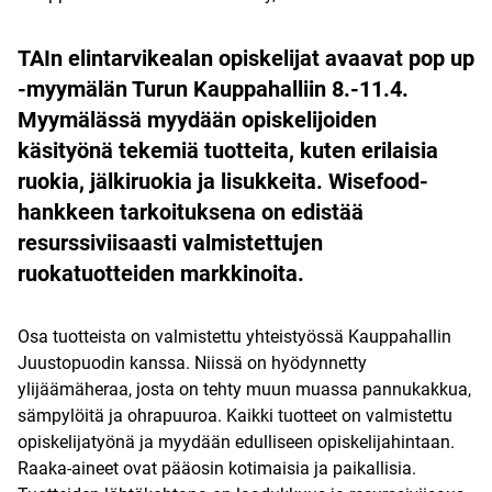
TAIn elintarvikealan opiskelijat avaavat pop up
-myymälän Turun Kauppahalliin 8.-11.4.
Myymälässä myydään opiskelijoiden
käsityönä tekemiä tuotteita, kuten erilaisia
ruokia, jälkiruokia ja lisukkeita. Wisefood-
hankkeen tarkoituksena on edistää
resurssiviisaasti valmistettujen
ruokatuotteiden markkinoita.
Osa tuotteista on valmistettu yhteistyössä Kauppahallin
Juustopuodin kanssa. Niissä on hyödynnetty
ylijäämäheraa, josta on tehty muun muassa pannukakkua,
sämpylöitä ja ohrapuuroa. Kaikki tuotteet on valmistettu
opiskelijatyönä ja myydään edulliseen opiskelijahintaan.
Raaka-aineet ovat pääosin kotimaisia ja paikallisia.