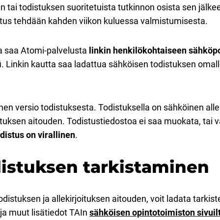
n tai todistuksen suoritetuista tutkinnon osista sen jälkee
tus tehdään kahden viikon kuluessa valmistumisesta.
ja saa Atomi-palvelusta
linkin henkilökohtaiseen sähköp
i. Linkin kautta saa ladattua sähköisen todistuksen omalle
en versio todistuksesta. Todistuksella on sähköinen alle
stuksen aitouden. Todistustiedostoa ei saa muokata, tai 
istus on virallinen
.
istuksen tarkistaminen
distuksen ja allekirjoituksen aitouden, voit ladata tarkis
 ja muut lisätiedot TAIn
sähköisen opintotoimiston sivuil