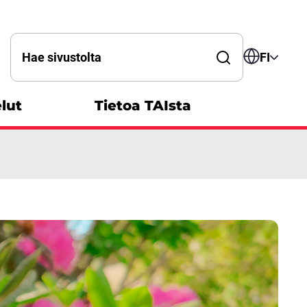
Hae sanalla
FI
lut
Tietoa TAIsta