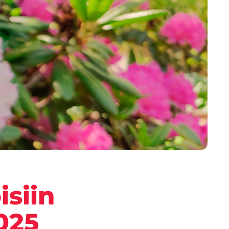
isiin
025