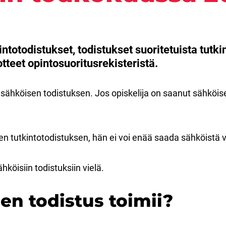
totodistukset, todistukset suoritetuista tutkin
tteet opintosuoritusrekisteristä.
sähköisen todistuksen. Jos opiskelija on saanut sähköise
en tutkintotodistuksen, hän ei voi enää saada sähköistä v
hköisiin todistuksiin vielä.
en todistus toimii?