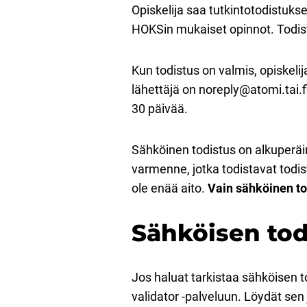
Opiskelija saa tutkintotodistukse
HOKSin mukaiset opinnot. Todis
Kun todistus on valmis, opiskeli
lähettäjä on noreply@atomi.tai.f
30 päivää.
Sähköinen todistus on alkuperäin
varmenne, jotka todistavat todi
ole enää aito.
Vain sähköinen tod
Sähköisen tod
Jos haluat tarkistaa sähköisen to
validator -palveluun. Löydät sen