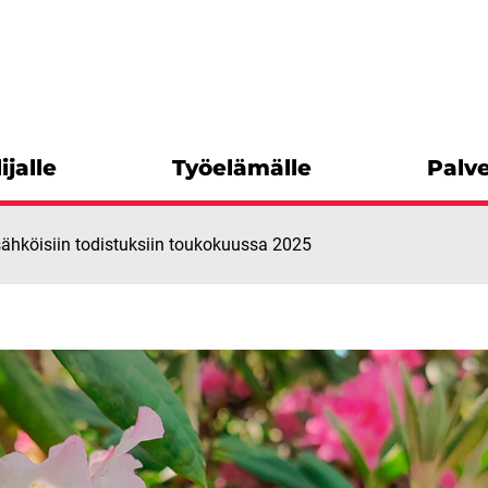
ijalle
Työelämälle
Palve
n sähköisiin todistuksiin toukokuussa 2025