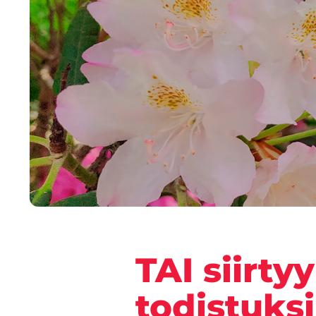
TAI siirty
todistuks