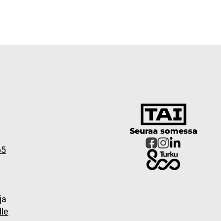
Seuraa somessa
65
ja
le