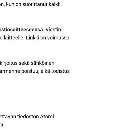
n, kun on suorittanut kaikki
ostiosoitteeseensa.
Viestin
 laitteelle. Linkki on voimassa
kirjoitus sekä sähköinen
varmenne poistuu, eikä todistus
tettavan tiedoston Atomi-
ta
.