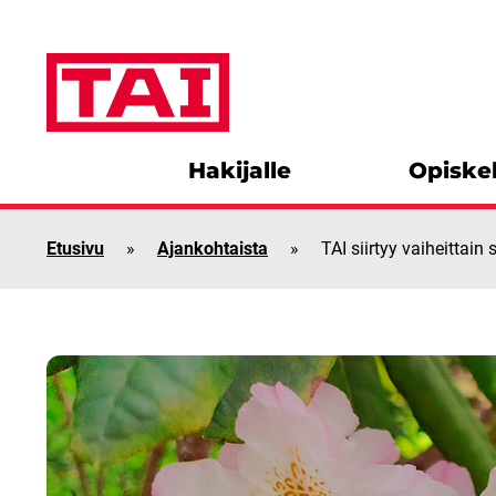
Siirry sisältöön
Hakijalle
Opiskel
Etusivu
»
Ajankohtaista
»
TAI siirtyy vaiheittai