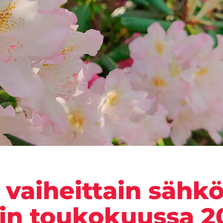
y vaiheittain sähkö
iin toukokuussa 2