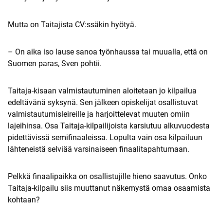
Mutta on Taitajista CV:ssäkin hyötyä.
– On aika iso lause sanoa työnhaussa tai muualla, että on
Suomen paras, Sven pohtii.
Taitaja-kisaan valmistautuminen aloitetaan jo kilpailua
edeltävänä syksynä. Sen jälkeen opiskelijat osallistuvat
valmistautumisleireille ja harjoittelevat muuten omiin
lajeihinsa. Osa Taitaja-kilpailijoista karsiutuu alkuvuodesta
pidettävissä semifinaaleissa. Lopulta vain osa kilpailuun
lähteneistä selviää varsinaiseen finaalitapahtumaan.
Pelkkä finaalipaikka on osallistujille hieno saavutus. Onko
Taitaja-kilpailu siis muuttanut näkemystä omaa osaamista
kohtaan?