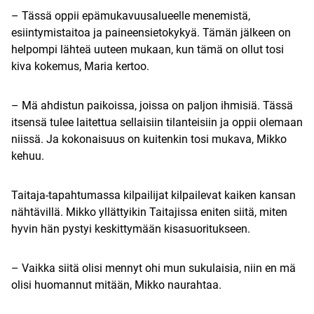
– Tässä oppii epämukavuusalueelle menemistä,
esiintymistaitoa ja paineensietokykyä. Tämän jälkeen on
helpompi lähteä uuteen mukaan, kun tämä on ollut tosi
kiva kokemus, Maria kertoo.
– Mä ahdistun paikoissa, joissa on paljon ihmisiä. Tässä
itsensä tulee laitettua sellaisiin tilanteisiin ja oppii olemaan
niissä. Ja kokonaisuus on kuitenkin tosi mukava, Mikko
kehuu.
Taitaja-tapahtumassa kilpailijat kilpailevat kaiken kansan
nähtävillä. Mikko yllättyikin Taitajissa eniten siitä, miten
hyvin hän pystyi keskittymään kisasuoritukseen.
– Vaikka siitä olisi mennyt ohi mun sukulaisia, niin en mä
olisi huomannut mitään, Mikko naurahtaa.