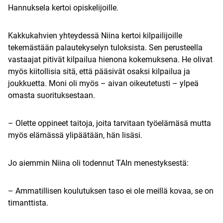
Hannuksela kertoi opiskelijoille.
Kakkukahvien yhteydessä Niina kertoi kilpailijoille
tekemästään palautekyselyn tuloksista. Sen perusteella
vastaajat pitivät kilpailua hienona kokemuksena. He olivat
myös kiitollisia sitä, että pääsivät osaksi kilpailua ja
joukkuetta. Moni oli myös – aivan oikeutetusti – ylpeä
omasta suorituksestaan.
– Olette oppineet taitoja, joita tarvitaan työelämäsä mutta
myös elämässä ylipäätään, hän lisäsi.
Jo aiemmin Niina oli todennut TAIn menestyksestä:
– Ammatillisen koulutuksen taso ei ole meillä kovaa, se on
timanttista.