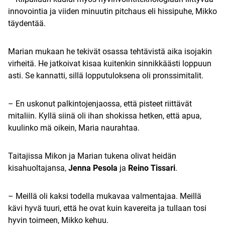
innovointia ja viiden minuutin pitchaus eli hissipuhe, Mikko
täydentää.
Marian mukaan he tekivät osassa tehtävistä aika isojakin
virheitä. He jatkoivat kisaa kuitenkin sinnikkäästi loppuun
asti. Se kannatti, sillä lopputuloksena oli pronssimitalit.
– En uskonut palkintojenjaossa, että pisteet riittävät
mitaliin. Kyllä siinä oli ihan shokissa hetken, että apua,
kuulinko mä oikein, Maria naurahtaa.
Taitajissa Mikon ja Marian tukena olivat heidän
kisahuoltajansa,
Jenna Pesola
ja
Reino Tissari
.
– Meillä oli kaksi todella mukavaa valmentajaa. Meillä
kävi hyvä tuuri, että he ovat kuin kavereita ja tullaan tosi
hyvin toimeen, Mikko kehuu.