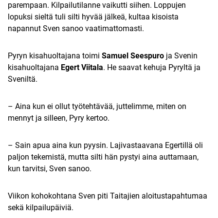
parempaan. Kilpailutilanne vaikutti siihen. Loppujen
lopuksi sieltä tuli silti hyvää jälkeä, kultaa kisoista
napannut Sven sanoo vaatimattomasti.
Pyryn kisahuoltajana toimi
Samuel Seespuro
ja Svenin
kisahuoltajana
Egert Viitala
. He saavat kehuja Pyryltä ja
Sveniltä.
– Aina kun ei ollut työtehtävää, juttelimme, miten on
mennyt ja silleen, Pyry kertoo.
– Sain apua aina kun pyysin. Lajivastaavana Egertillä oli
paljon tekemistä, mutta silti hän pystyi aina auttamaan,
kun tarvitsi, Sven sanoo.
Viikon kohokohtana Sven piti Taitajien aloitustapahtumaa
sekä kilpailupäiviä.