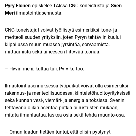
Pyry Elonen
opiskelee TAIssa CNC-koneistusta ja
Sven
Meri
ilmastointiasennusta.
CNC-koneistajat voivat työllistyä esimerkiksi kone- ja
meriteollisuuden yrityksiin, joten Pyryn tehtäviin kuului
kilpailussa muun muassa jyrsintää, sorvaamista,
mittaamista sekä aiheeseen liittyvää teoriaa.
– Hyvin meni, kultaa tuli, Pyry kertoo.
Ilmastointiasennuksessa työpaikat voivat olla esimerkiksi
rakennus- ja meriteollisuudessa, kiinteistöhuoltoyrityksissä
sekä kunnan vesi-, viemäri- ja energialaitoksissa. Svenin
tehtävänä olikin asentaa putkia piirustusten mukaan,
mitata ilmanlaatua, laskea osia sekä tehdä muunto-osa.
– Oman laadun tietäen tuntui, että olisin pystynyt