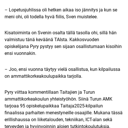
– Lopetusjuhlissa oli hetken aikaa iso jännitys ja kun se
meni ohi, oli todella hyvä fiilis, Sven muistelee.
Kisatoiminta on Svenin osalta tällä tasolla ohi, sillä hän
valmistuu tänä keväänä TAIsta. Kakkosvuoden
opiskelijana Pyry pystyy sen sijaan osallistumaan kisoihin
ensi vuonnakin.
– Joo, ensi vuonna täytyy vielä osallistua, kun kilpailussa
on ammattikorkeakoulupaikka tarjolla.
Pyry viittaa kommentillaan Taitajien ja Turun
ammattikorkeakoulun yhteistyöhön. Siinä Turun AMK
tarjoaa 95 opiskelupaikkaa Taitaja2025-kilpailun
finaalissa parhaiten menestyneille osaajille. Mukana tässä
erillishaussa on liiketalouden, tekniikan, ICT-alan sekä
terveyden ja hyvinvoinnin alojen tutkintokoulutuksia.