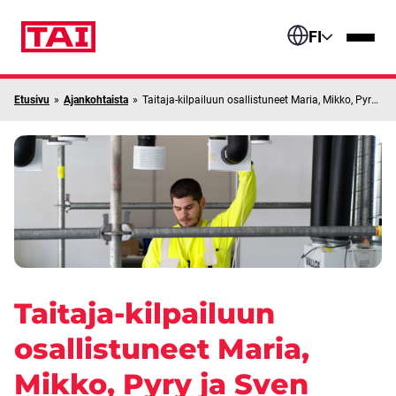
Siirry sisältöön
FI
Etusivu
»
Ajankohtaista
»
Taitaja-kilpailuun osallistuneet Maria, Mikko, Pyry ja Sven kuuluvat omalla alallaan Suomen parhaisiin osaajiin
Taitaja-kilpailuun
osallistuneet Maria,
Mikko, Pyry ja Sven