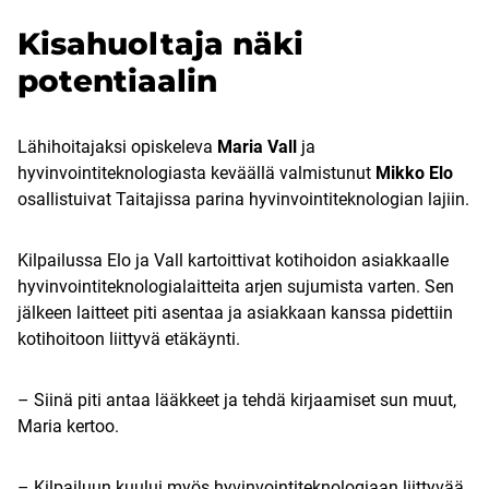
Kisahuoltaja näki
potentiaalin
Lähihoitajaksi opiskeleva
Maria Vall
ja
hyvinvointiteknologiasta keväällä valmistunut
Mikko Elo
osallistuivat Taitajissa parina hyvinvointiteknologian lajiin.
Kilpailussa Elo ja Vall kartoittivat kotihoidon asiakkaalle
hyvinvointiteknologialaitteita arjen sujumista varten. Sen
jälkeen laitteet piti asentaa ja asiakkaan kanssa pidettiin
kotihoitoon liittyvä etäkäynti.
– Siinä piti antaa lääkkeet ja tehdä kirjaamiset sun muut,
Maria kertoo.
– Kilpailuun kuului myös hyvinvointiteknologiaan liittyvää