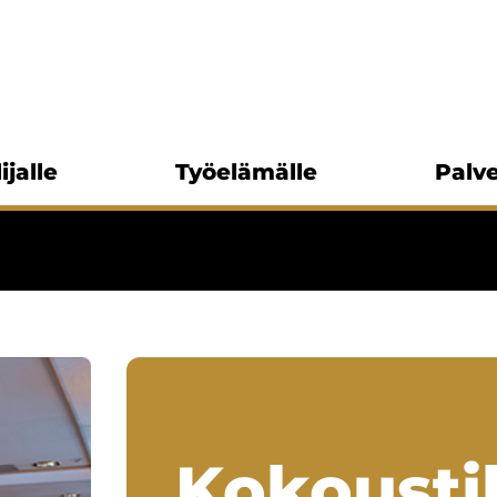
ijalle
Työelämälle
Palve
Kokousti