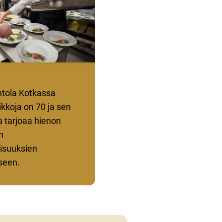
ntola Kotkassa
kkoja on 70 ja sen
la tarjoaa hienon
n
laisuuksien
seen.