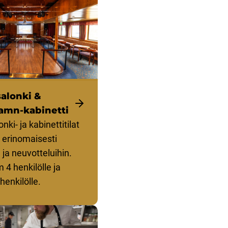
alonki &
amn-kabinetti
nki- ja kabinettitilat
 erinomaisesti
 ja neuvotteluihin.
4 henkilölle ja
henkilölle.