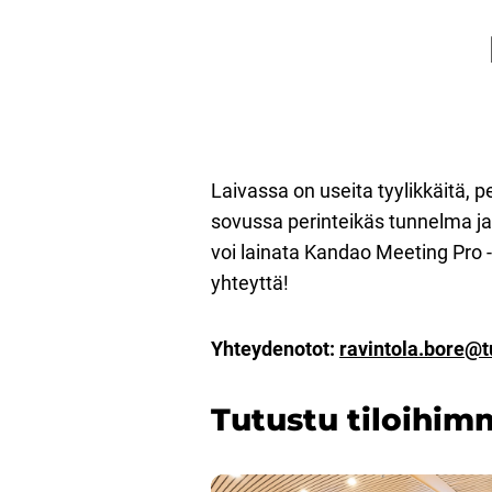
Laivassa on useita tyylikkäitä, p
sovussa perinteikäs tunnelma ja
voi lainata Kandao Meeting Pro 
yhteyttä!
Yhteydenotot:
ravintola.bore@t
Tutustu tiloihim