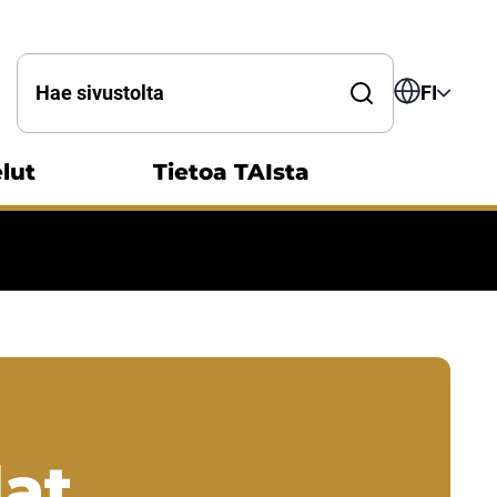
Hae sanalla
FI
lut
Tietoa TAIsta
lat