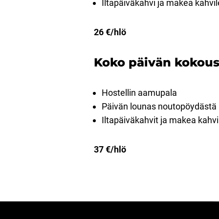
Iltapäiväkahvi ja makea kahvil
26 €/hlö
Koko päivän kokousp
Hostellin aamupala
Päivän lounas noutopöydästä
Iltapäiväkahvit ja makea kahvi
37 €/hlö