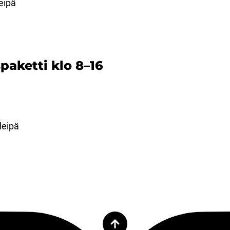
eipä
aketti klo 8–16
leipä