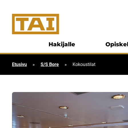
Siirry sisältöön
Hakijalle
Opiskel
Etusivu
»
S/S Bore
»
Kokoustilat