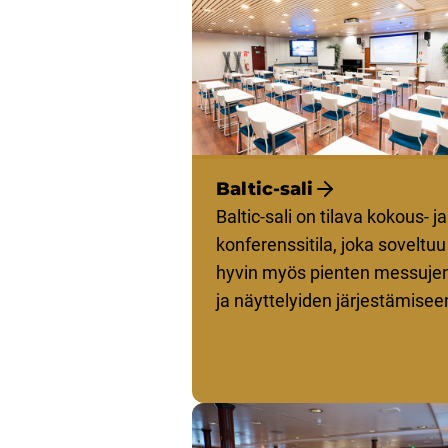
Baltic-sali
Baltic-sali on tilava kokous- ja
konferenssitila, joka soveltuu
hyvin myös pienten messuje
ja näyttelyiden järjestämisee