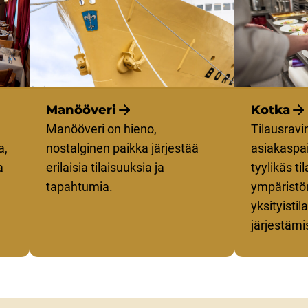
Manööveri
Kotka
Manööveri on hieno,
Tilausravi
a,
nostalginen paikka järjestää
asiakaspai
a
erilaisia tilaisuuksia ja
tyylikäs ti
tapahtumia.
ympäristö
yksityisti
järjestämi