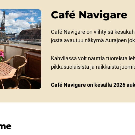
Café Navigare
Café Navigare on viihtyisä kesäkahv
josta avautuu näkymä Aurajoen jok
Kahvilassa voit nauttia tuoreista le
pikkusuolaisista ja raikkaista juomi
Café Navigare on kesällä 2026 auki
mme