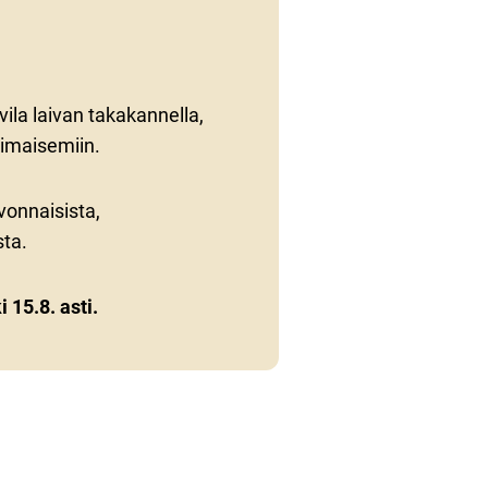
ila laivan takakannella,
imaisemiin.
ivonnaisista,
sta.
 15.8. asti.