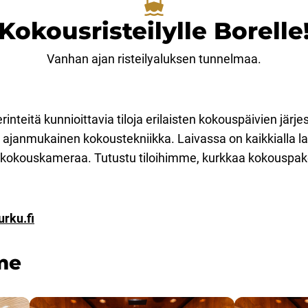
Kokousristeilylle Borelle
Vanhan ajan risteilyaluksen tunnelmaa.
erinteitä kunnioittavia tiloja erilaisten kokouspäivien järj
 ajanmukainen kokoustekniikka. Laivassa on kaikkialla la
-kokouskameraa. Tutustu tiloihimme, kurkkaa kokouspake
urku.fi
me