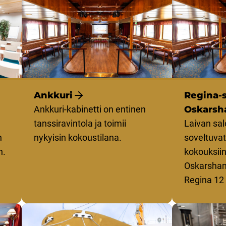
Ankkuri
Regina-s
Ankkuri-kabinetti on entinen
Oskarsh
tanssiravintola ja toimii
Laivan salo
n
nykyisin kokoustilana.
soveltuvat
n.
kokouksiin
Oskarsham 
Regina 12 