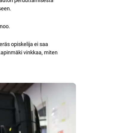
a-auton peruuttamisesta
seen.
anoo.
eräs opiskelija ei saa
 Lapinmäki vinkkaa, miten