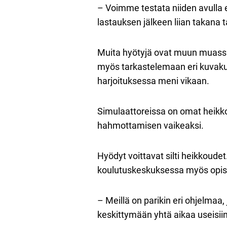
– Voimme testata niiden avulla e
lastauksen jälkeen liian takana 
Muita hyötyjä ovat muun muassa p
myös tarkastelemaan eri kuvakulm
harjoituksessa meni vikaan.
Simulaattoreissa on omat heikko
hahmottamisen vaikeaksi.
Hyödyt voittavat silti heikkoudet
koulutuskeskuksessa myös opiske
– Meillä on parikin eri ohjelmaa
keskittymään yhtä aikaa useisiin 