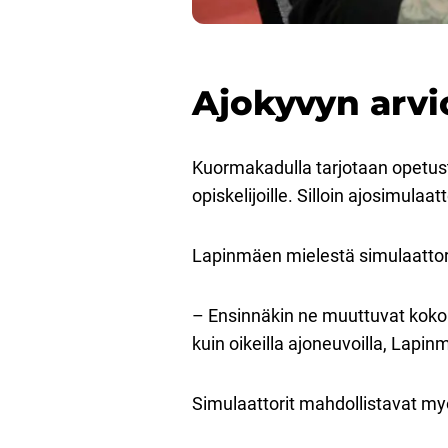
Ajokyvyn arvi
Kuormakadulla tarjotaan opetusta 
opiskelijoille. Silloin ajosimulaa
Lapinmäen mielestä simulaatto
– Ensinnäkin ne muuttuvat koko 
kuin oikeilla ajoneuvoilla, Lapin
Simulaattorit mahdollistavat myö