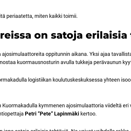
tä periaatetta, miten kaikki toimii.
eissa on satoja erilaisia
aa ajosimulaattoreita oppitunnin aikana. Yksi ajaa tavallis
nostaa kuormausnosturin avulla tukkeja perävaunun kyyt
Kuormakadulla logistiikan koulutuskeskuksessa yhteen is
n Kuormakadulla kymmenen ajosimulaattoria viideltä eri v
ntiopettaja
Petri ”Pete” Lapinmäki
kertoo.