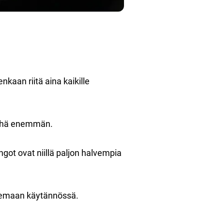
nkaan riitä aina kaikille
 yhä enemmän.
got ovat niillä paljon halvempia
eilemaan käytännössä.