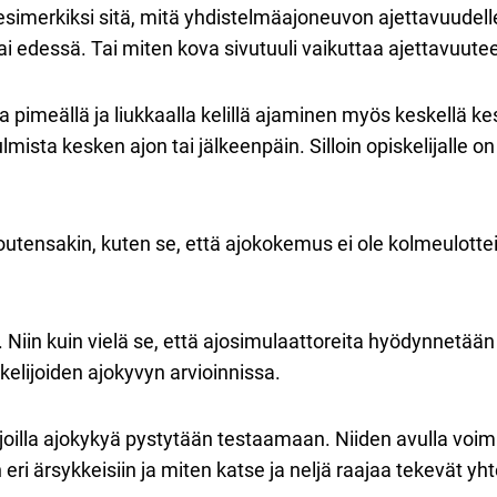
simerkiksi sitä, mitä yhdistelmäajoneuvon ajettavuudelle
tai edessä. Tai miten kova sivutuuli vaikuttaa ajettavuute
imeällä ja liukkaalla kelillä ajaminen myös keskellä kes
ista kesken ajon tai jälkeenpäin. Silloin opiskelijalle o
utensakin, kuten se, että ajokokemus ei ole kolmeulotte
. Niin kuin vielä se, että ajosimulaattoreita hyödynnetään 
lijoiden ajokyvyn arvioinnissa.
, joilla ajokykyä pystytään testaamaan. Niiden avulla voim
eri ärsykkeisiin ja miten katse ja neljä raajaa tekevät yht