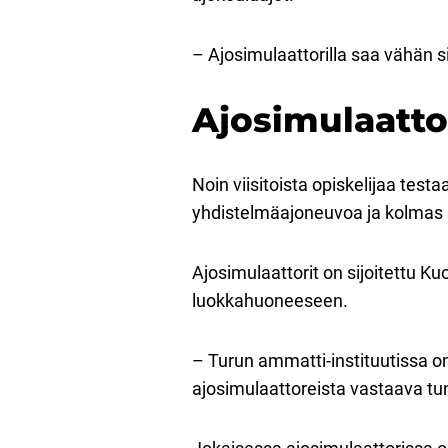
– Ajosimulaattorilla saa vähän si
Ajosimulaattor
Noin viisitoista opiskelijaa test
yhdistelmäajoneuvoa ja kolmas 
Ajosimulaattorit on sijoitettu 
luokkahuoneeseen.
– Turun ammatti-instituutissa o
ajosimulaattoreista vastaava tu