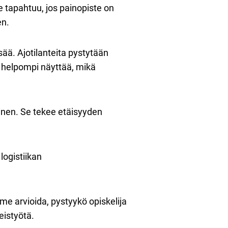
 tapahtuu, jos painopiste on
en.
ää. Ajotilanteita pystytään
n helpompi näyttää, mikä
inen. Se tekee etäisyyden
logistiikan
me arvioida, pystyykö opiskelija
eistyötä.