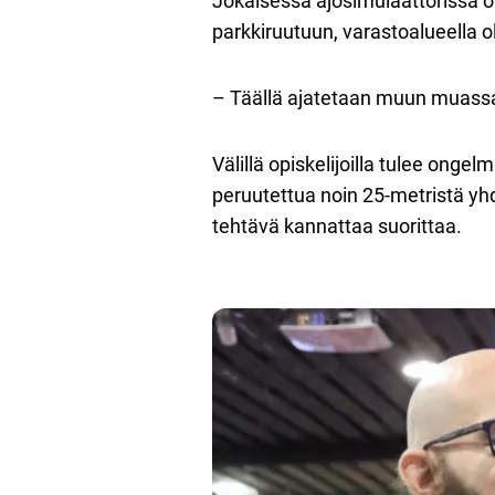
Jokaisessa ajosimulaattorissa on
parkkiruutuun, varastoalueella 
– Täällä ajatetaan muun muassa er
Välillä opiskelijoilla tulee ongel
peruutettua noin 25-metristä yhd
tehtävä kannattaa suorittaa.