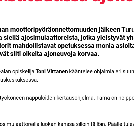
han moottoripyöräonnettomuuden jälkeen Turun
 siellä ajosimulaattoreista, jotka yleistyvät
orit mahdollistavat opetuksessa monia asioita,
vät silti oikeita ajoneuvoja korvaa.
alan opiskelija
Toni Virtanen
kääntelee ohjaimia eri suun
utuskeskuksessa.
työkoneen nappuloiden kertausohjelma. Tämä on helppoa
simulaattoreilla luokan kanssa silloin tällöin. Päälle tul