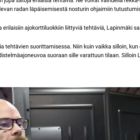
 jopa satoja erilaisia tehtäviä. Ne voivat vaihdella rekk
olevan radan läpäisemisestä nosturin ohjaimiin tutustumi
ilaisiin ajokorttiluokkiin liittyviä tehtäviä, Lapinmäki s
mia tehtävien suorittamisessa. Niin kuin vaikka silloin, kun 
istelmäajoneuvoa suoraan sille varattuun tilaan. Silloin