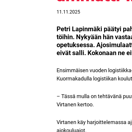
11.11.2025
Petri Lapinmäki päätyi pa
töihin. Nykyään hän vastaa
opetuksessa. Ajosimulaatt
eivät salli. Kokonaan ne ei
Ensimmäisen vuoden logistiikka-
Kuormakadulla logistiikan koul
– Tässä mulla on tehtävänä puu
Virtanen kertoo.
Virtanen käy harjoittelemassa ajo
ajokouluajot.