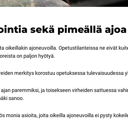
ointia sekä pimeällä ajoa
oikeillakin ajoneuvoilla. Opetustilanteissa ne eivät kuite
ttoreista on paljon hyötyä.
reiden merkitys korostuu opetuksessa tulevaisuudessa
ajan paremmiksi, ja toisekseen virheiden sattuessa vahin
mäki sanoo.
s monia asioita, joita oikeilla ajoneuvoilla ei pysty kok