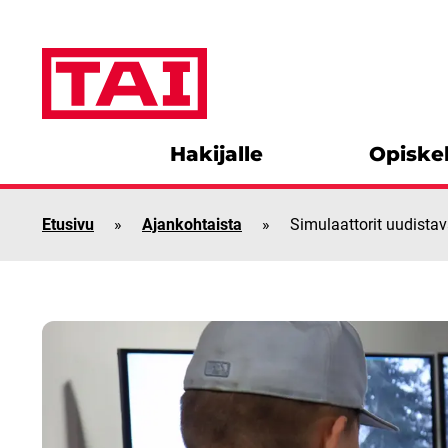
Siirry sisältöön
Hakijalle
Opiskel
Etusivu
»
Ajankohtaista
»
Simulaattorit uudistav