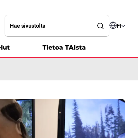
Hae sanalla
FI
lut
Tietoa TAIsta