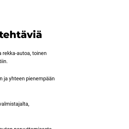
 tehtäviä
ta rekka-autoa, toinen
iin.
oon ja yhteen pienempään
almistajalta,