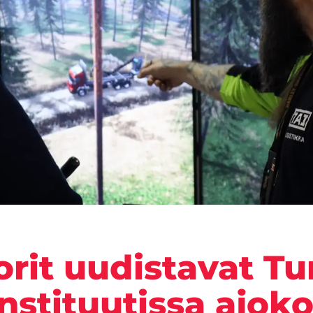
orit uudistavat Tu
nstituutissa ajok