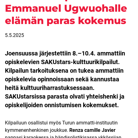
Emmanuel Ugwuohalle
elämän paras kokemus
5.5.2025
Joensuussa järjestettiin 8.–10.4. ammattiin
opiskelevien SAKUstars-kulttuurikilpailut.
Kilpailun tarkoituksena on tukea ammattiin
opiskelevia opinnoissaan sekä kannustaa
heitä kulttuuriharrastuksessaan.
SAKUstarsissa parasta olvati yhteishenki ja
opiskelijoiden onnistumisen kokemukset.
Kilpailuun osallistui myös Turun ammatti-instituutin
kymmenenhenkinen joukkue.
Renza camille Javier
nappasi karaokessa ja bändisolistikisassa ykkössijan.