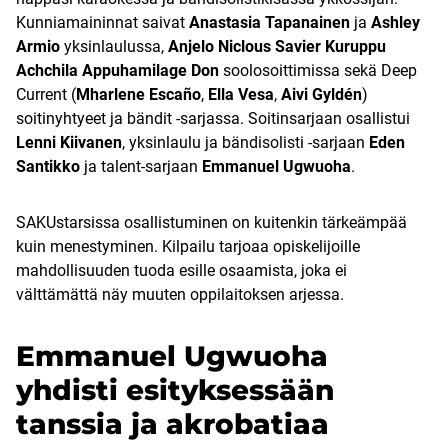
Kunniamaininnat saivat
Anastasia Tapanainen
ja
Ashley
Armio
yksinlaulussa,
Anjelo Niclous Savier Kuruppu
Achchila Appuhamilage Don
soolosoittimissa sekä Deep
Current (
Mharlene Escaño
,
Ella Vesa
,
Aivi Gyldén
)
soitinyhtyeet ja bändit -sarjassa. Soitinsarjaan osallistui
Lenni Kiivanen
, yksinlaulu ja bändisolisti -sarjaan
Eden
Santikko
ja talent-sarjaan
Emmanuel
Ugwuoha
.
SAKUstarsissa osallistuminen on kuitenkin tärkeämpää
kuin menestyminen. Kilpailu tarjoaa opiskelijoille
mahdollisuuden tuoda esille osaamista, joka ei
välttämättä näy muuten oppilaitoksen arjessa.
Emmanuel Ugwuoha
yhdisti esityksessään
tanssia ja akrobatiaa