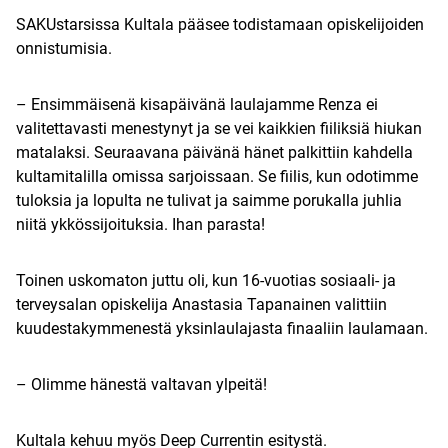
SAKUstarsissa Kultala pääsee todistamaan opiskelijoiden
onnistumisia.
– Ensimmäisenä kisapäivänä laulajamme Renza ei
valitettavasti menestynyt ja se vei kaikkien fiiliksiä hiukan
matalaksi. Seuraavana päivänä hänet palkittiin kahdella
kultamitalilla omissa sarjoissaan. Se fiilis, kun odotimme
tuloksia ja lopulta ne tulivat ja saimme porukalla juhlia
niitä ykkössijoituksia. Ihan parasta!
Toinen uskomaton juttu oli, kun 16-vuotias sosiaali- ja
terveysalan opiskelija Anastasia Tapanainen valittiin
kuudestakymmenestä yksinlaulajasta finaaliin laulamaan.
– Olimme hänestä valtavan ylpeitä!
Kultala kehuu myös Deep Currentin esitystä.