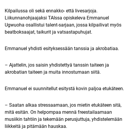
Kilpailussa oli sekä ennakko- että livesarjoja.
Liikunnanohjaajaksi TAIssa opiskeleva Emmanuel
Ugwuoha osallistui talent-sarjaan, jossa kilpailivat myös
beatboksaajat, taikurit ja vatsastapuhujat.
Emmanuel yhdisti esityksessään tanssia ja akrobatiaa.
– Ajattelin, jos saisin yhdistettyä tanssin taiteen ja
akrobatian taiteen ja muita innostumaan siitä.
Emmanuel ei suunnitellut esitystä kovin paljoa etukäteen.
– Saatan alkaa stressaamaan, jos mietin etukäteen sitä,
mitä esitän. On helpompaa mennä freestailaamaan
musiikin tahtiin ja tekemään perusjuttuja, yhdistelemään
liikkeitä ja pitämään hauskaa.