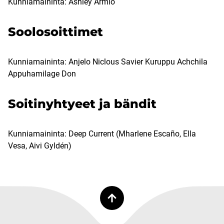
Kunniamaininta: Ashley Armio
Soolosoittimet
Kunniamaininta: Anjelo Niclous Savier Kuruppu Achchila
Appuhamilage Don
Soitinyhtyeet ja bändit
Kunniamaininta: Deep Current (Mharlene Escaño, Ella
Vesa, Aivi Gyldén)