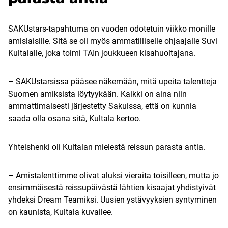
SAKUstars-tapahtuma on vuoden odotetuin viikko monille
amislaisille. Sitä se oli myös ammatilliselle ohjaajalle Suvi
Kultalalle, joka toimi TAIn joukkueen kisahuoltajana.
– SAKUstarsissa pääsee näkemään, mitä upeita talentteja
Suomen amiksista löytyykään. Kaikki on aina niin
ammattimaisesti järjestetty Sakuissa, että on kunnia
saada olla osana sitä, Kultala kertoo.
Yhteishenki oli Kultalan mielestä reissun parasta antia.
– Amistalenttimme olivat aluksi vieraita toisilleen, mutta jo
ensimmäisestä reissupäivästä lähtien kisaajat yhdistyivät
yhdeksi Dream Teamiksi. Uusien ystävyyksien syntyminen
on kaunista, Kultala kuvailee.