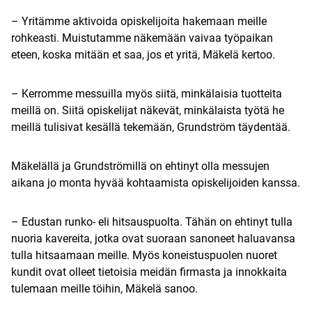
– Yritämme aktivoida opiskelijoita hakemaan meille
rohkeasti. Muistutamme näkemään vaivaa työpaikan
eteen, koska mitään et saa, jos et yritä, Mäkelä kertoo.
– Kerromme messuilla myös siitä, minkälaisia tuotteita
meillä on. Siitä opiskelijat näkevät, minkälaista työtä he
meillä tulisivat kesällä tekemään, Grundström täydentää.
Mäkelällä ja Grundströmillä on ehtinyt olla messujen
aikana jo monta hyvää kohtaamista opiskelijoiden kanssa.
– Edustan runko- eli hitsauspuolta. Tähän on ehtinyt tulla
nuoria kavereita, jotka ovat suoraan sanoneet haluavansa
tulla hitsaamaan meille. Myös koneistuspuolen nuoret
kundit ovat olleet tietoisia meidän firmasta ja innokkaita
tulemaan meille töihin, Mäkelä sanoo.