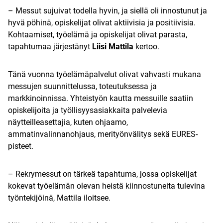
– Messut sujuivat todella hyvin, ja siellä oli innostunut ja
hyvä pöhinä, opiskelijat olivat aktiivisia ja positiivisia.
Kohtaamiset, työelämä ja opiskelijat olivat parasta,
tapahtumaa järjestänyt
Liisi Mattila
kertoo.
Tänä vuonna työelämäpalvelut olivat vahvasti mukana
messujen suunnittelussa, toteutuksessa ja
markkinoinnissa. Yhteistyön kautta messuille saatiin
opiskelijoita ja työllisyysasiakkaita palvelevia
näytteilleasettajia, kuten ohjaamo,
ammatinvalinnanohjaus, merityönvälitys sekä EURES-
pisteet.
– Rekrymessut on tärkeä tapahtuma, jossa opiskelijat
kokevat työelämän olevan heistä kiinnostuneita tulevina
työntekijöinä, Mattila iloitsee.