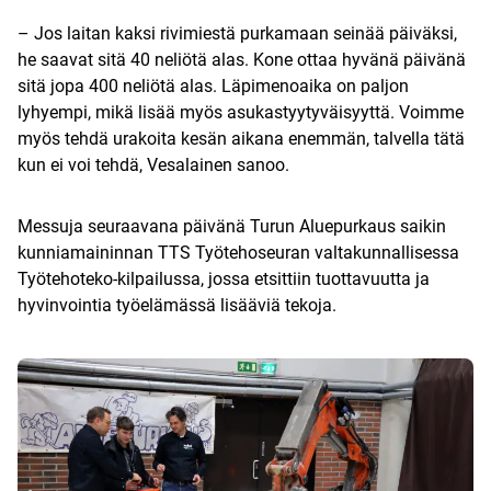
– Jos laitan kaksi rivimiestä purkamaan seinää päiväksi,
he saavat sitä 40 neliötä alas. Kone ottaa hyvänä päivänä
sitä jopa 400 neliötä alas. Läpimenoaika on paljon
lyhyempi, mikä lisää myös asukastyytyväisyyttä. Voimme
myös tehdä urakoita kesän aikana enemmän, talvella tätä
kun ei voi tehdä, Vesalainen sanoo.
Messuja seuraavana päivänä Turun Aluepurkaus saikin
kunniamaininnan TTS Työtehoseuran valtakunnallisessa
Työtehoteko-kilpailussa, jossa etsittiin tuottavuutta ja
hyvinvointia työelämässä lisääviä tekoja.