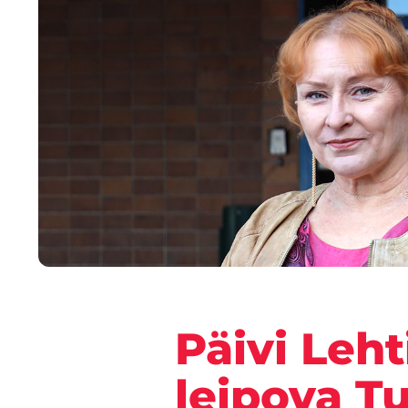
Päivi Leh
leipova T