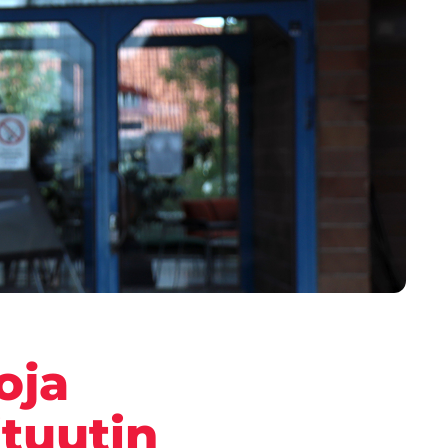
oja
ituutin