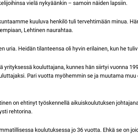
lijoihinsa vielä nykyäänkin – samoin näiden lapsiin.
lökuntaamme kuuluva henkilö tuli tervehtimään minua. Hän
hempiaan, Lehtinen naurahtaa.
n uria. Heidän tilanteensa oli hyvin erilainen, kun he tu
sä yrityksessä kouluttajana, kunnes hän siirtyi vuonna 19
luttajaksi. Pari vuotta myöhemmin se ja muutama muu op
inen on ehtinyt työskennellä aikuiskoulutuksen johtajana
ysti rehtorina.
mmatillisessa koulutuksessa jo 36 vuotta. Ehkä se on joi