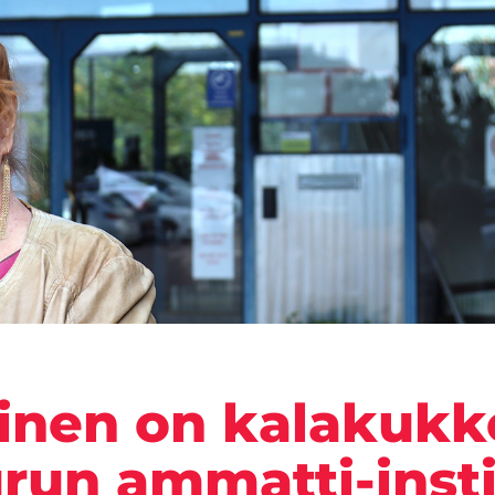
tinen on kalakukk
urun ammatti-inst