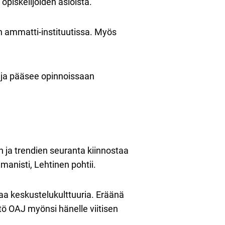
opiskelijoiden asioista.
un ammatti-instituutissa. Myös
elija pääsee opinnoissaan
en ja trendien seuranta kiinnostaa
manisti, Lehtinen pohtii.
a keskustelukulttuuria. Eräänä
stö OAJ myönsi hänelle viitisen