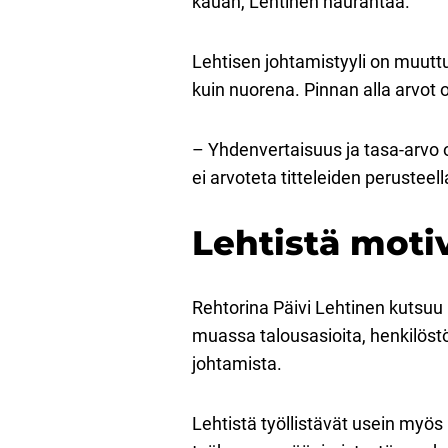
kauan, Lehtinen naurahtaa.
Lehtisen johtamistyyli on muuttu
kuin nuorena. Pinnan alla arvot 
– Yhdenvertaisuus ja tasa-arvo o
ei arvoteta titteleiden perustee
Lehtistä moti
Rehtorina Päivi Lehtinen kutsuu
muassa talousasioita, henkilöst
johtamista.
Lehtistä työllistävät usein myös