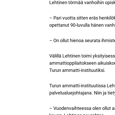
Lehtinen törmää vanhoihin opiske
– Pari vuotta sitten eräs henki
opettanut 90-luvulla hänen van
– On ollut hienoa seurata ihmiste
Välillä Lehtinen toimi yksityises
ammattioppilaitokseen aikuiskou
Turun ammatti-instituutiksi.
Turun ammatti-instituutissa Leht
palvelualuejohtajana. Niin ja tiet
– Vuodenvaihteessa olen ollut a