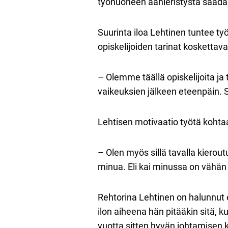
työhuoneen äänieristystä saadaan
Suurinta iloa Lehtinen tuntee ty
opiskelijoiden tarinat koskettava
– Olemme täällä opiskelijoita ja
vaikeuksien jälkeen eteenpäin. S
Lehtisen motivaatio työtä koht
– Olen myös sillä tavalla kierout
minua. Eli kai minussa on vähän t
Rehtorina Lehtinen on halunnut
ilon aiheena hän pitääkin sitä, 
vuotta sitten hyvän johtamisen ku