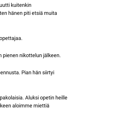
utti kuitenkin
oten hänen piti etsiä muita
opettajaa.
n pienen nikottelun jälkeen.
ennusta. Pian hän siirtyi
kolaisia. Aluksi opetin heille
jälkeen aloimme miettiä