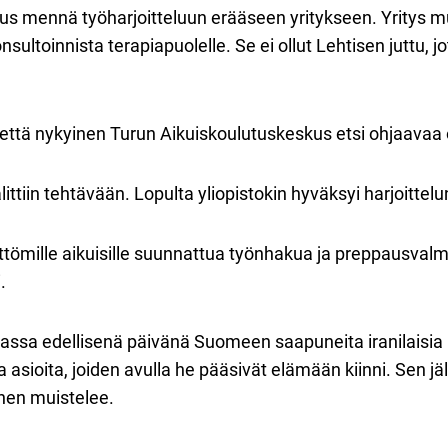
us mennä työharjoitteluun erääseen yritykseen. Yritys mu
ultoinnista terapiapuolelle. Se ei ollut Lehtisen juttu, j
että nykyinen Turun Aikuiskoulutuskeskus etsi ohjaavaa 
ttiin tehtävään. Lopulta yliopistokin hyväksyi harjoittelu
ttömille aikuisille suunnattua työnhakua ja preppausvalm
.
ssa edellisenä päivänä Suomeen saapuneita iranilaisia pa
a asioita, joiden avulla he pääsivät elämään kiinni. Sen 
inen muistelee.