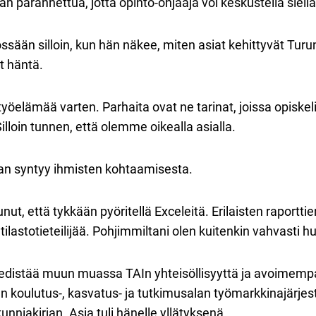
 parannettua, jotta opinto-ohjaaja voi keskustella siellä 
össään silloin, kun hän näkee, miten asiat kehittyvät Tur
t häntä.
 työelämää varten. Parhaita ovat ne tarinat, joissa opisk
illoin tunnen, että olemme oikealla asialla.
aan syntyy ihmisten kohtaamisesta.
unut, että tykkään pyöritellä Exceleitä. Erilaisten raportti
ilastotieteilijää. Pohjimmiltani olen kuitenkin vahvasti hu
 edistää muun muassa TAIn yhteisöllisyyttä ja avoimempa
kun koulutus-, kasvatus- ja tutkimusalan työmarkkinajärje
nniakirjan. Asia tuli hänelle yllätyksenä.