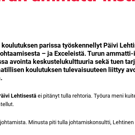
 koulutuksen parissa työskennellyt Päivi Lehti
kohtaamisesta – ja Exceleistä. Turun ammatti-i
a avointa keskustelukulttuuria sekä tuen tarj
atillisen koulutuksen tulevaisuuteen liittyy a
.
äivi Lehtisestä
ei pitänyt tulla rehtoria. Työura meni kuite
tellut.
johtamista. Minusta piti tulla johtamiskonsultti, Lehtinen