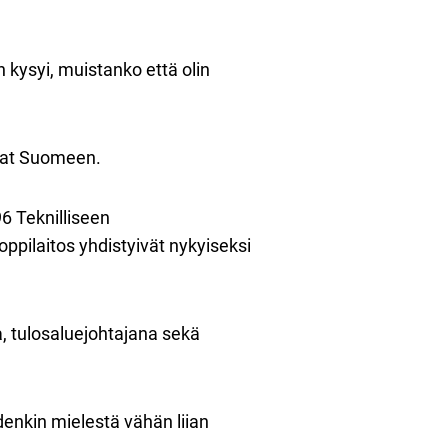
 kysyi, muistanko että olin
livat Suomeen.
96 Teknilliseen
pilaitos yhdistyivät nykyiseksi
, tulosaluejohtajana sekä
denkin mielestä vähän liian