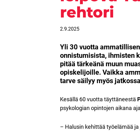
rehtori
2.9.2025
Yli 30 vuotta ammatillisen
onnistumisista, ihmisten 
pitää tärkeänä muun muass
opiskelijoille. Vaikka amm
tarve säilyy myös jatkossa
Kesällä 60 vuotta täyttäneestä
P
psykologian opintojen aikana aja
– Halusin kehittää työelämää ja 