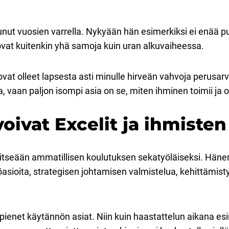
nut vuosien varrella. Nykyään hän esimerkiksi ei enää puu
ovat kuitenkin yhä samoja kuin uran alkuvaiheessa.
vat olleet lapsesta asti minulle hirveän vahvoja perusarv
lla, vaan paljon isompi asia on se, miten ihminen toimii j
voivat Excelit ja ihmist
 itseään ammatillisen koulutuksen sekatyöläiseksi. Hän
öasioita, strategisen johtamisen valmistelua, kehittämis
 pienet käytännön asiat. Niin kuin haastattelun aikana es