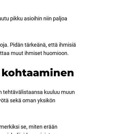
tu pikku asioihin niin paljoa
oja. Pidän tärkeänä, että ihmisiä
a ottaa muut ihmiset huomioon.
en kohtaaminen
en tehtävälistaansa kuuluu muun
työtä sekä oman yksikön
imerkiksi se, miten erään