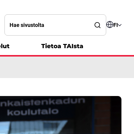
Hae sanalla
FI
lut
Tietoa TAIsta