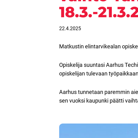
18.3.-21.3
22.4.2025
Matkustin elintarvikealan opisk
Opiskelija suuntasi Aarhus Tech
opiskelijan tulevaan työpaikkaan
Aarhus tunnetaan paremmin aiem
sen vuoksi kaupunki päätti vaiht