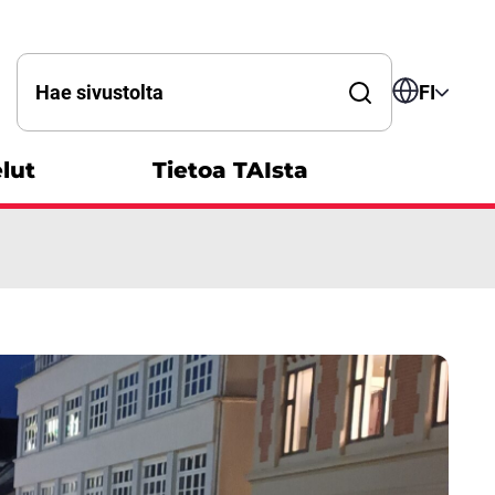
Hae sanalla
FI
lut
Tietoa TAIsta