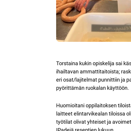
Torstaina kukin opiskelija sai k
ihailtavan ammattitaitoista; raska
eri osat/lajitelmat punnittiin ja p
pyörittämän ruokalan käyttöön.
Huomioitani oppilaitoksen tiloist
laitteet elintarvikealan tiloissa 
työtilat olivat yhteiset ja avoim
IPadejä reseptien lukuun.