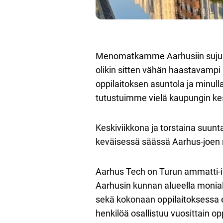
Menomatkamme Aarhusiin sujui k
olikin sitten vähän haastavampi 
oppilaitoksen asuntola ja minul
tutustuimme vielä kaupungin kes
Keskiviikkona ja torstaina suu
keväisessä säässä Aarhus-joen 
Aarhus Tech on Turun ammatti-ins
Aarhusin kunnan alueella moniala
sekä kokonaan oppilaitoksessa et
henkilöä osallistuu vuosittain o