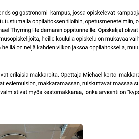
nds og gastronomi- kampus, jossa opiskelevat kampaaja-, 
 tutustumalla oppilaitoksen tiloihin, opetusmenetelmiin, ope
ael Thyrring Heidemanin oppitunneille. Opiskelijat olivat ki
imusopiskelijoita, heille koululla opiskelu on mukavaa vai
eillä on neljä kahden viikon jaksoa oppilaitoksella, muu
tivat erilaisia makkaroita. Opettaja Michael kertoi makka
ivat esiemulsion, makkaramassan, ruiskuttavat massaa suo
t valmistivat myös kestomakkaraa, jonka arviointi on ”ky