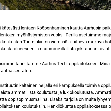
ätevästi lentäen Kööpenhaminan kautta Aarhusin paikal
lentojen myöhästymisten vuoksi. Perillä asetuimme majoit
la keskustan Tuomiokirkon vieressä sijaitseva mukava hot
kusta-alueeseen ja nautimme illallista jokirannan ravint
ntasimme tahoiltamme Aarhus Tech- oppilaitokseen. Minä 
rantaa seuraten.
tituutin kaltainen neljällä eri kampuksella toimiva oppil
ista ammatillista koulutusta ja lukiokoulutusta. Ammatil
tä oppisopimusmallina. Lisäksi tarjolla on muita lyhyemp
ppilaitoksen koulutuksiin. Henkilökuntaa oppilaitoksessa 