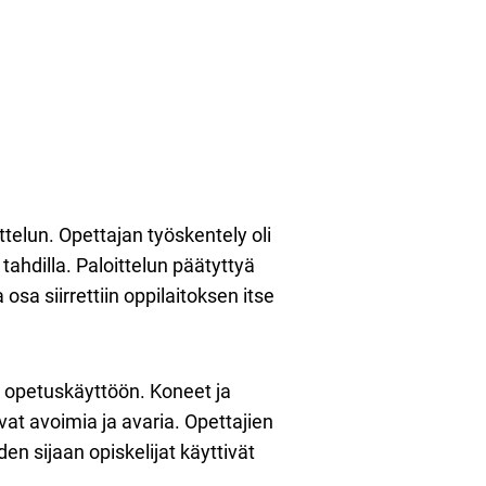
telun. Opettajan työskentely oli
 tahdilla. Paloittelun päätyttyä
a osa siirrettiin oppilaitoksen itse
et opetuskäyttöön. Koneet ja
livat avoimia ja avaria. Opettajien
en sijaan opiskelijat käyttivät