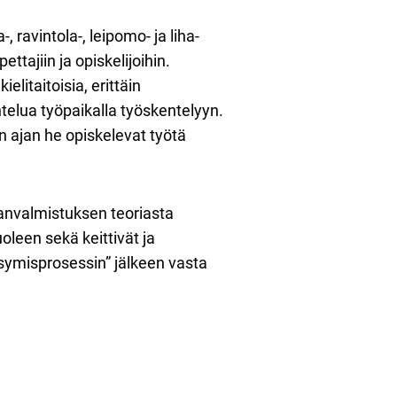
ravintola-, leipomo- ja liha-
ttajiin ja opiskelijoihin.
elitaitoisia, erittäin
htelua työpaikalla työskentelyyn.
n ajan he opiskelevat työtä
ranvalmistuksen teoriasta
leen sekä keittivät ja
psymisprosessin” jälkeen vasta