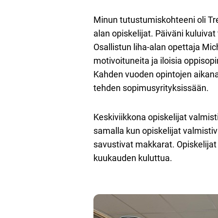
Minun tutustumiskohteeni oli Tre
alan opiskelijat. Päiväni kuluivat
Osallistun liha-alan opettaja Mich
motivoituneita ja iloisia oppisop
Kahden vuoden opintojen aikana h
tehden sopimusyrityksissään.
Keskiviikkona opiskelijat valmis
samalla kun opiskelijat valmist
savustivat makkarat. Opiskelija
kuukauden kuluttua.