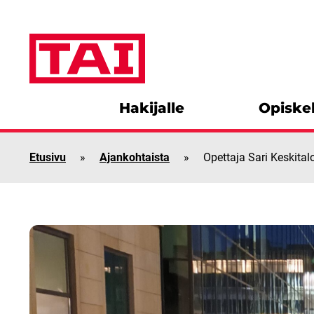
Siirry sisältöön
Hakijalle
Opiskel
Etusivu
»
Ajankohtaista
»
Opettaja Sari Keskita