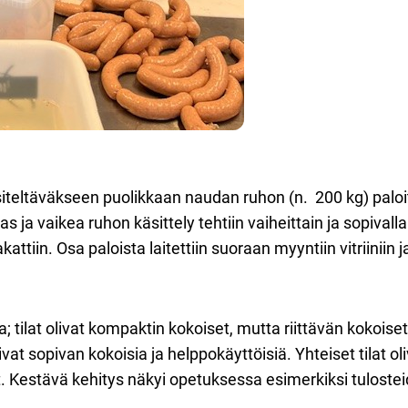
äsiteltäväkseen puolikkaan naudan ruhon (n. 200 kg) paloit
s ja vaikea ruhon käsittely tehtiin vaiheittain ja sopivalla
akattiin. Osa paloista laitettiin suoraan myyntiin vitriiniin j
a; tilat olivat kompaktin kokoiset, mutta riittävän kokois
olivat sopivan kokoisia ja helppokäyttöisiä. Yhteiset tilat o
et. Kestävä kehitys näkyi opetuksessa esimerkiksi tulosteid