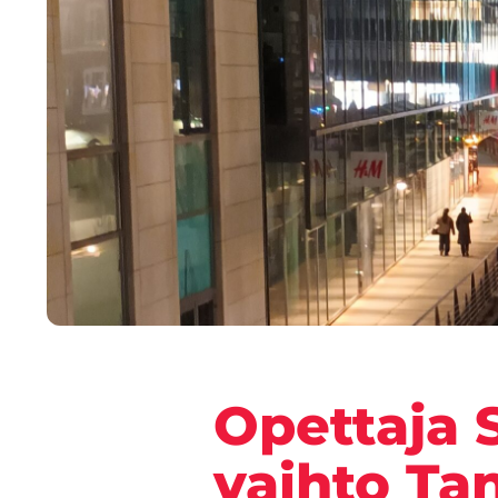
Opettaja S
vaihto Ta