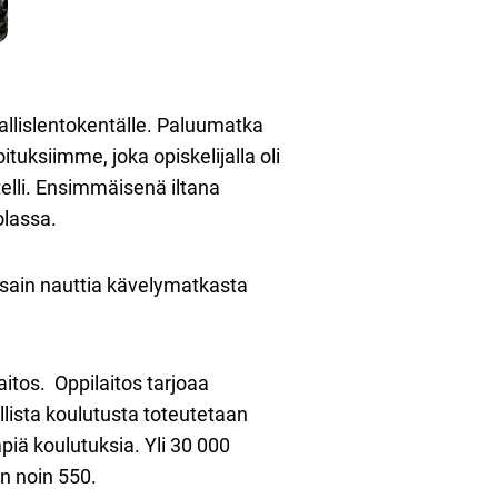
lislentokentälle. Paluumatka
uksiimme, joka opiskelijalla oli
elli. Ensimmäisenä iltana
olassa.
sain nauttia kävelymatkasta
aitos. Oppilaitos tarjoaa
lista koulutusta toteutetaan
iä koulutuksia. Yli 30 000
on noin 550.