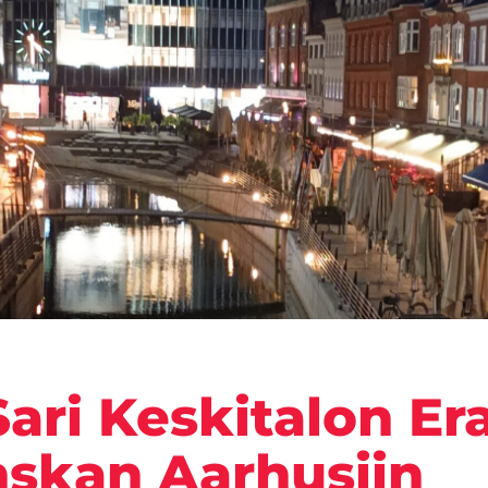
ari Keskitalon Er
nskan Aarhusiin