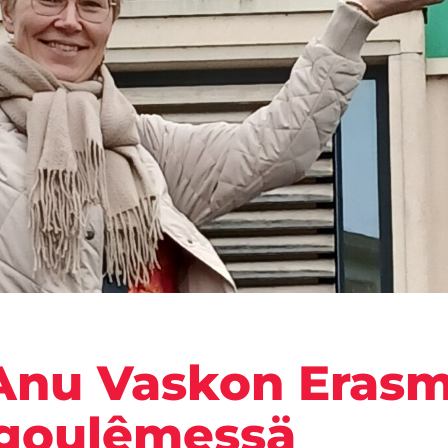
Anu Vaskon Erasm
ngoulêmessä