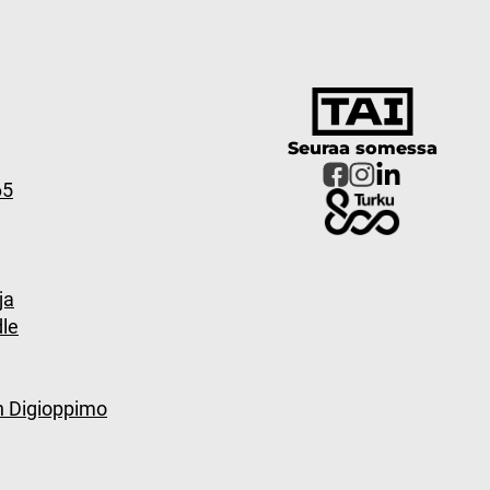
Seuraa somessa
65
ja
le
n Digioppimo