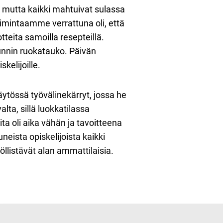
t, mutta kaikki mahtuivat sulassa
imintaamme verrattuna oli, että
tteita samoilla resepteillä.
 tunnin ruokatauko. Päivän
kelijoille.
käytössä työvälinekärryt, jossa he
alta, sillä luokkatilassa
eita oli aika vähän ja tavoitteena
neista opiskelijoista kaikki
yöllistävät alan ammattilaisia.