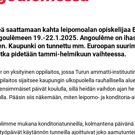
eä saattamaan kahta leipomoalan opiskelijaa
goulêmeen 19.-22.1.2025. Angoulême on ihas
en. Kaupunki on tunnettu mm. Euroopan suuri
jotka pidetään tammi-helmikuun vaihteessa.
on yksityinen oppilaitos, jossa Turun ammatti-instituutin 
laitos sijaitsee kaupungin ulkopuolella rauhallisella alue
nsimmäiset päivät koululla, sillä heidän vaihdon ajan he
lulla. Pääsin siis näkemään, miten leipomo- ja konditoria
olimme mukana konditoriatunneilla, kolmantena päivä
työpäivät käytännön tunneilla ajoittuivat joko aamutunteihi