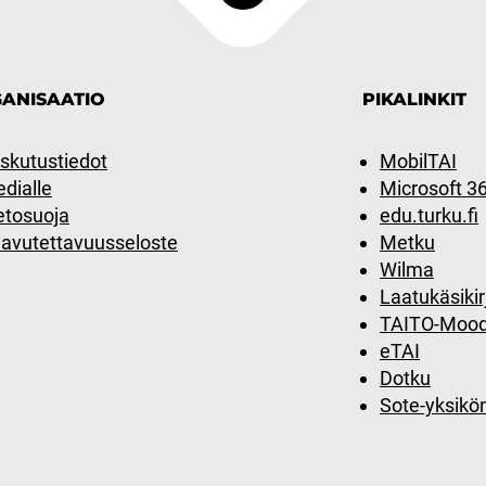
ANISAATIO
PIKALINKIT
skutustiedot
MobilTAI
dialle
Microsoft 3
etosuoja
edu.turku.fi
avutettavuusseloste
Metku
Wilma
Laatukäsikir
TAITO-Mood
eTAI
Dotku
Sote-yksikö