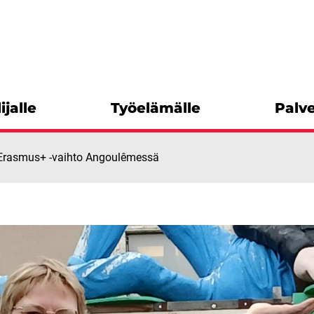
ijalle
Työelämälle
Palve
Erasmus+ -vaihto Angoulêmessä