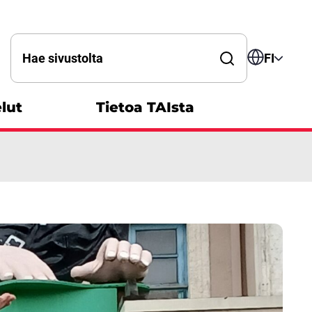
Hae sanalla
FI
lut
Tietoa TAIsta