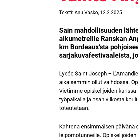
Teksti: Anu Vasko,
12.2.2025
Sain mahdollisuuden läht
alkumetreille Ranskan An
km Bordeaux’sta pohjoise
sarjakuvafestivaaleista, 
Lycée Saint Joseph – L’Amandier 
aikaisemmin ollut vaihdossa. Oppi
Vietimme opiskelijoiden kanssa e
työpaikalla ja osan viikosta kou
toteutetaan.
Kahtena ensimmäisen päivänä 
leipomotunneille. Opiskelijoiden 