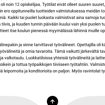
oli noin 12 opiskelijaa. Työtilat eivät olleet suuren suure
 ero oppitunneilla tuotteiden valmistuksessa meidän to
iä. Kaikki tai puolet luokasta valmistivat aina samoja tuo
a tiivis, ja kuuden tunnin päivään kuului vain yksi puolen
otteet itse koulun pienessä myymälässä lähinnä muille opis
inepakin ja sinne tarvittavat työvälineet. Opettajilla oli 
työvälineitä ja omia tavaroita. Tämä vaikutti järkevältä tav
 ja valkotaulu. Luokkatiloissa yhteisiä työvälineitä ja laitt
ikein ja tottua työpaikkojen tiiviiseen työtahtiin. Valmistu
iä leipomoita ja konditorioita on paljon. Myös ravintolat t