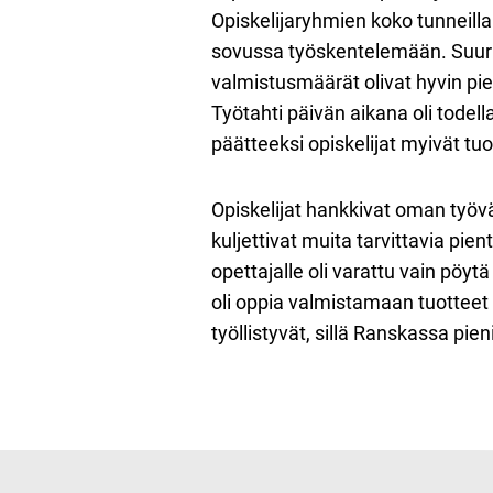
Opiskelijaryhmien koko tunneilla 
sovussa työskentelemään. Suurin
valmistusmäärät olivat hyvin pien
Työtahti päivän aikana oli todell
päätteeksi opiskelijat myivät tu
Opiskelijat hankkivat oman työväl
kuljettivat muita tarvittavia pien
opettajalle oli varattu vain pöytä
oli oppia valmistamaan tuotteet o
työllistyvät, sillä Ranskassa pien