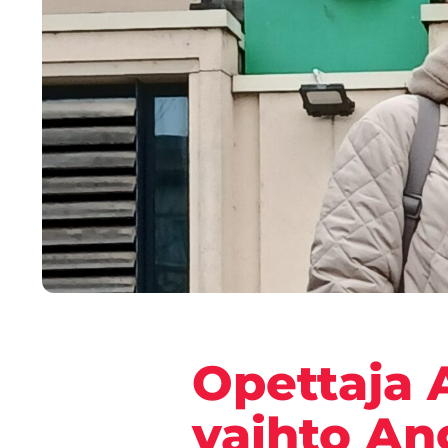
Opettaja 
vaihto A