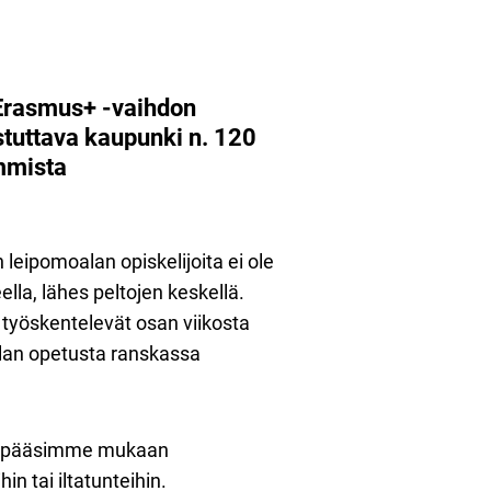
 Erasmus+ -vaihdon
tuttava kaupunki n. 120
mmista
leipomoalan opiskelijoita ei ole
ella, lähes peltojen keskellä.
 työskentelevät osan viikosta
-alan opetusta ranskassa
nä pääsimme mukaan
n tai iltatunteihin.