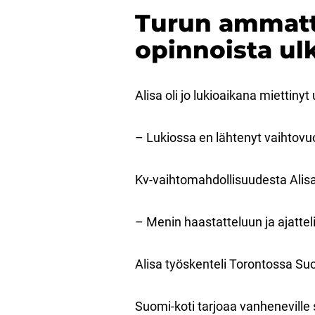
Turun ammatti
opinnoista ul
Alisa oli jo lukioaikana miettiny
– Lukiossa en lähtenyt vaihtovuod
Kv-vaihtomahdollisuudesta Alisa
– Menin haastatteluun ja ajattel
Alisa työskenteli Torontossa Su
Suomi-koti tarjoaa vanheneville s