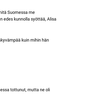
n, mitä Suomessa me
n edes kunnolla syöttää, Alisa
näkyvämpää kuin mihin hän
messa tottunut, mutta ne oli