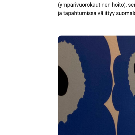
(ympärivuorokautinen hoito), sen
ja tapahtumissa välittyy suomalai