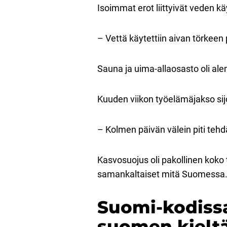
Isoimmat erot liittyivät veden k
– Vettä käytettiin aivan törkeen 
Sauna ja uima-allaosasto oli al
Kuuden viikon työelämäjakso sijo
– Kolmen päivän välein piti tehdä
Kasvosuojus oli pakollinen koko
samankaltaiset mitä Suomessa
Suomi-kodissa
suomen kielt