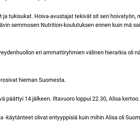
pat ja tukisukat. Hoiva-avustajat tekivät sit sen hoivatyö
ä kävin semmosen Nutrition-koulutuksen ennen kuin mä sai
ydenhuollon eri ammattiryhmien välinen hierarkia oli 
erosivat hieman Suomesta.
vä päättyi 14 jälkeen. Iltavuoro loppui 22.30, Alisa kertoo.
a -käytänteet olivat erityyppisiä kuin mihin Alisa oli Suo