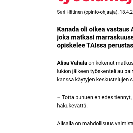
Sari Hätinen (opinto-ohjaaja),
18.4.
Kanada oli oikea vastaus Al
joka matkasi marraskuussa
opiskelee TAIssa perustas
Alisa Vahala
on kokenut matkust
lukion jälkeen työskenteli au pa
kanssa käytyjen keskustelujen s
– Totta puhuen en edes tiennyt,
hakukevättä.
Alisalla on mahdollisuus valmistu