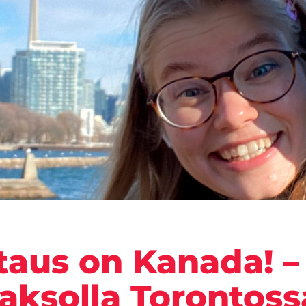
taus on Kanada! –
aksolla Torontoss