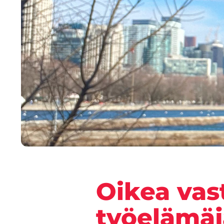
Oikea vas
työelämäj