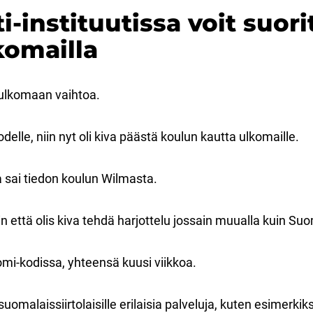
-instituutissa voit suori
komailla
t ulkomaan vaihtoa.
elle, niin nyt oli kiva päästä koulun kautta ulkomaille.
 sai tiedon koulun Wilmasta.
in että olis kiva tehdä harjottelu jossain muualla kuin S
omi-kodissa, yhteensä kuusi viikkoa.
uomalaissiirtolaisille erilaisia palveluja, kuten esimerkik