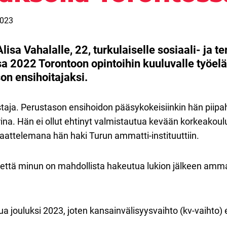
2023
isa Vahalalle, 22, turkulaiselle sosiaali- ja te
 2022 Torontoon opintoihin kuuluvalle työelä
on ensihoitajaksi.
aja. Perustason ensihoidon pääsykokeisiinkin hän piipah
irina. Hän ei ollut ehtinyt valmistautua kevään korkeakou
aattelemana hän haki Turun ammatti-instituuttiin.
 että minun on mahdollista hakeutua lukion jälkeen amma
a jouluksi 2023, joten kansainvälisyysvaihto (kv-vaihto) 