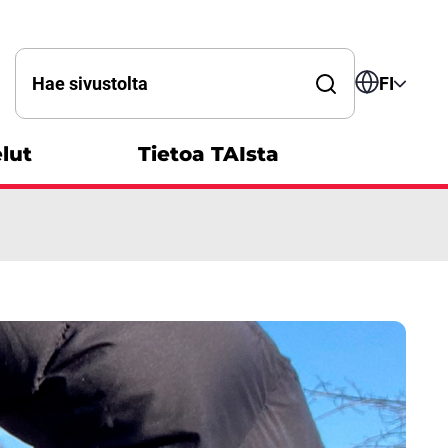
Hae sanalla
FI
lut
Tietoa TAIsta