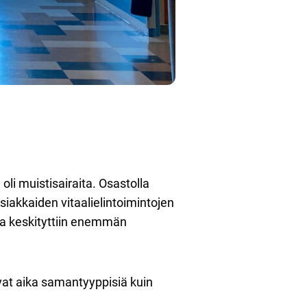
oli muistisairaita. Osastolla
siakkaiden vitaalielintoimintojen
ssa keskityttiin enemmän
vat aika samantyyppisiä kuin