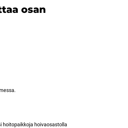
ttaa osan
uomessa.
si hoitopaikkoja hoivaosastolla