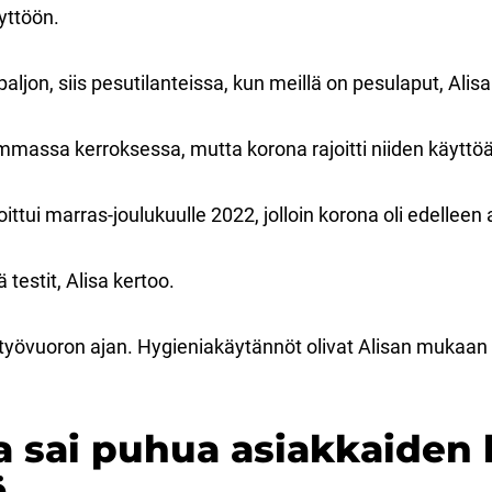
äyttöön.
paljon, siis pesutilanteissa, kun meillä on pesulaput, Alis
emmassa kerroksessa, mutta korona rajoitti niiden käyttö
ittui marras-joulukuulle 2022, jolloin korona oli edelleen
 testit, Alisa kertoo.
 työvuoron ajan. Hygieniakäytännöt olivat Alisan mukaan 
.
 sai puhua asiakkaiden
ä