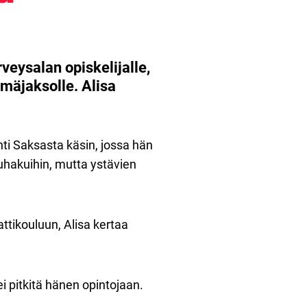
rveysalan opiskelijalle,
mäjaksolle. Alisa
ti Saksasta käsin, jossa hän
luhakuihin, mutta ystävien
ttikouluun, Alisa kertaa
ei pitkitä hänen opintojaan.