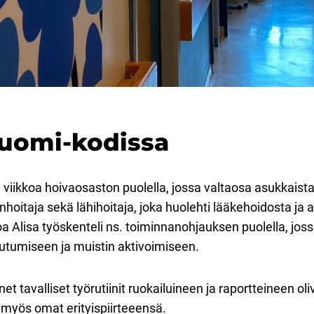
Suomi-kodissa
viikkoa hoivaosaston puolella, jossa valtaosa asukkaista 
hoitaja sekä lähihoitaja, joka huolehti lääkehoidosta ja a
oa Alisa työskenteli ns. toiminnanohjauksen puolella, jo
utumiseen ja muistin aktivoimiseen.
avalliset työrutiinit ruokailuineen ja raportteineen oli
 myös omat erityispiirteeensä.