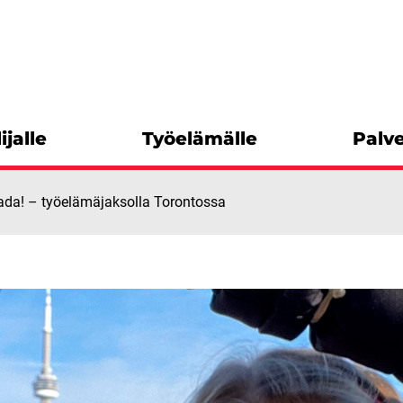
ijalle
Työelämälle
Palve
ada! – työelämäjaksolla Torontossa