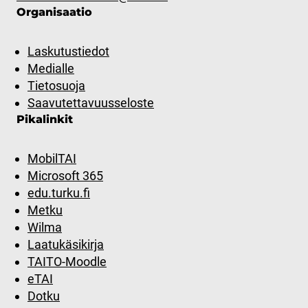
Organisaatio
Laskutustiedot
Medialle
Tietosuoja
Saavutettavuusseloste
Pikalinkit
MobilTAI
Microsoft 365
edu.turku.fi
Metku
Wilma
Laatukäsikirja
TAITO-Moodle
eTAI
Dotku