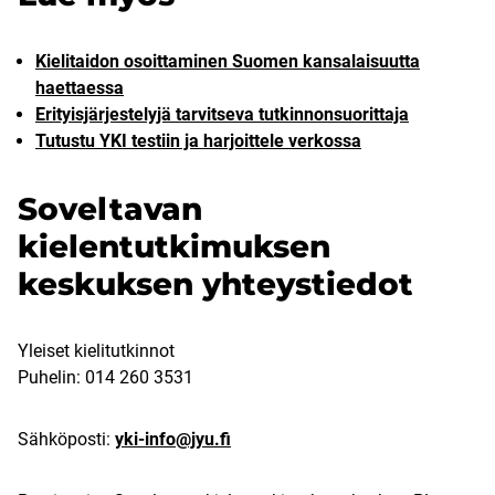
Kielitaidon osoittaminen Suomen kansalaisuutta
haettaessa
Erityisjärjestelyjä tarvitseva tutkinnonsuorittaja
Tutustu YKI testiin ja harjoittele verkossa
Soveltavan
kielentutkimuksen
keskuksen yhteystiedot
Yleiset kielitutkinnot
Puhelin: 014 260 3531
Sähköposti:
yki-info@jyu.fi