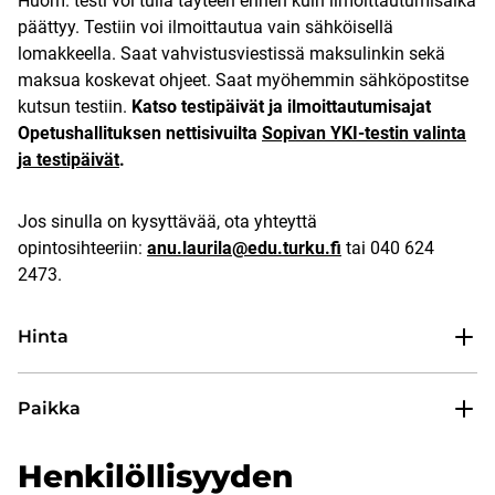
Huom. testi voi tulla täyteen ennen kuin ilmoittautumisaika
päättyy. Testiin voi ilmoittautua vain sähköisellä
lomakkeella. Saat vahvistusviestissä maksulinkin sekä
maksua koskevat ohjeet. Saat myöhemmin sähköpostitse
kutsun testiin.
Katso testipäivät ja ilmoittautumisajat
Opetushallituksen nettisivuilta
Sopivan YKI-testin valinta
ja testipäivät
.
Jos sinulla on kysyttävää, ota yhteyttä
opintosihteeriin:
anu.laurila@edu.turku.fi
tai 040 624
2473.
Hinta
Paikka
Henkilöllisyyden