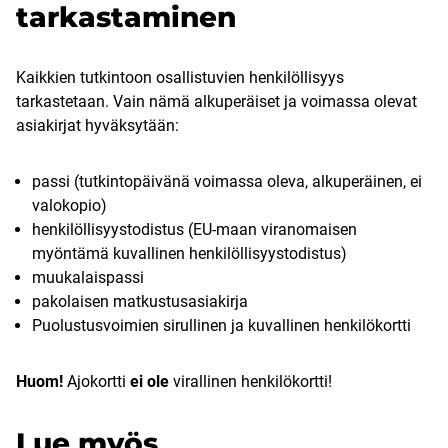
tarkastaminen
Kaikkien tutkintoon osallistuvien henkilöllisyys
tarkastetaan. Vain nämä alkuperäiset ja voimassa olevat
asiakirjat hyväksytään:
passi (tutkintopäivänä voimassa oleva, alkuperäinen, ei
valokopio)
henkilöllisyystodistus (EU-maan viranomaisen
myöntämä kuvallinen henkilöllisyystodistus)
muukalaispassi
pakolaisen matkustusasiakirja
Puolustusvoimien sirullinen ja kuvallinen henkilökortti
Huom!
Ajokortti
ei ole
virallinen henkilökortti!
Lue myös