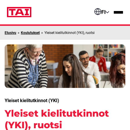
Siirry sisältöön
FI
Etusivu
»
Koulutukset
»
Yleiset kielitutkinnot (YKI), ruotsi
Yleiset kielitutkinnot (YKI)
Yleiset kielitutkinnot
(YKI), ruotsi