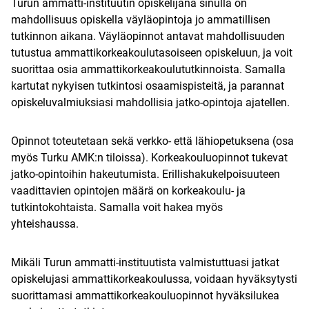
Turun ammatti-instituutin opiskelijana sinulla on
mahdollisuus opiskella väyläopintoja jo ammatillisen
tutkinnon aikana. Väyläopinnot antavat mahdollisuuden
tutustua ammattikorkeakoulutasoiseen opiskeluun, ja voit
suorittaa osia ammattikorkeakoulututkinnoista. Samalla
kartutat nykyisen tutkintosi osaamispisteitä, ja parannat
opiskeluvalmiuksiasi mahdollisia jatko-opintoja ajatellen.
Opinnot toteutetaan sekä verkko- että lähiopetuksena (osa
myös Turku AMK:n tiloissa). Korkeakouluopinnot tukevat
jatko-opintoihin hakeutumista. Erillishakukelpoisuuteen
vaadittavien opintojen määrä on korkeakoulu- ja
tutkintokohtaista. Samalla voit hakea myös
yhteishaussa.
Mikäli Turun ammatti-instituutista valmistuttuasi jatkat
opiskelujasi ammattikorkeakoulussa, voidaan hyväksytysti
suorittamasi ammattikorkeakouluopinnot hyväksilukea