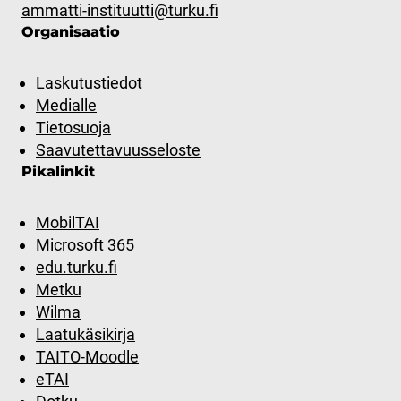
ammatti-instituutti@turku.fi
Organisaatio
Laskutustiedot
Medialle
Tietosuoja
Saavutettavuusseloste
Pikalinkit
MobilTAI
Microsoft 365
edu.turku.fi
Metku
Wilma
Laatukäsikirja
TAITO-Moodle
eTAI