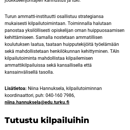
joukkueenjohtajien kannustus ja tuki.
Turun ammatti-instituutti osallistuu strategiansa
mukaisesti kilpailutoimintaan. Toiminnalla halutaan
panostaa yksilöllisesti opiskelijan oman huippuosaamisen
kehittämiseen. Samalla nostetaan ammatillisen
koulutuksen laatua, taataan huipputekijöitä työelämään
sekä mahdollistetaan henkilökunnan kehittyminen. TAIn
kilpailutoiminta mahdollistaa kilpailemisen
ammattikilpailuissa sekä kansallisella että
kansainvälisellä tasolla.
Lisätietoa:
Niina Hannuksela, kilpailutoiminnan
koordinaattori, puh: 040-160 7986,
niina.hannuksela@edu.turku.fi
Tutustu kilpailuihin