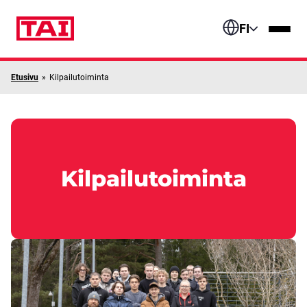
Siirry sisältöön
FI
Etusivu
»
Kilpailutoiminta
Kilpailutoiminta