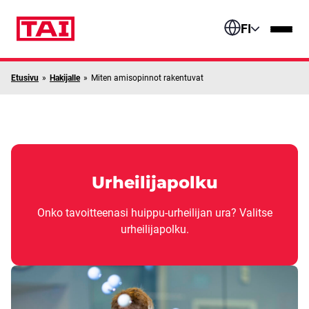
Siirry sisältöön
FI
Etusivu
»
Hakijalle
»
Miten amisopinnot rakentuvat
Urheilijapolku
Onko tavoitteenasi huippu-urheilijan ura? Valitse
urheilijapolku.