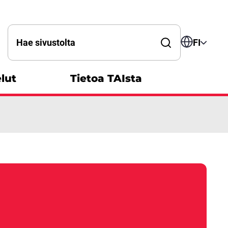
Hae sanalla
FI
lut
Tietoa TAIsta