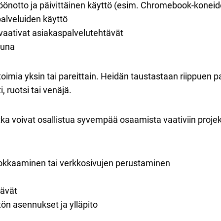
ttöönotto ja päivittäinen käyttö (esim. Chromebook-konei
alveluiden käyttö
vaativat asiakaspalvelutehtävät
luna
toimia yksin tai pareittain. Heidän taustastaan riippuen pa
, ruotsi tai venäjä.
otka voivat osallistua syvempää osaamista vaativiin projekt
okkaaminen tai verkkosivujen perustaminen
tävät
ön asennukset ja ylläpito