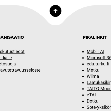
ANISAATIO
PIKALINKIT
skutustiedot
MobilTAI
dialle
Microsoft 3
etosuoja
edu.turku.fi
avutettavuusseloste
Metku
Wilma
Laatukäsikir
TAITO-Mood
eTAI
Dotku
Sote-yksikö