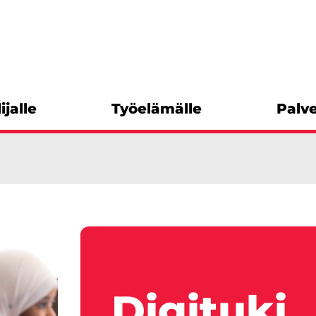
ijalle
Työelämälle
Palve
Digituki