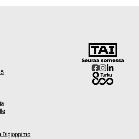
Seuraa somessa
65
ja
le
n Digioppimo