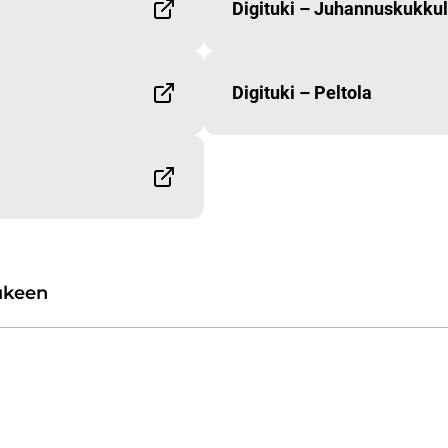
Digituki – Juhannuskukku
Digituki – Peltola
tukeen