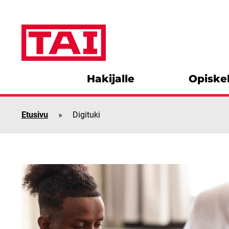
Siirry sisältöön
Hakijalle
Opiskel
Etusivu
»
Digituki