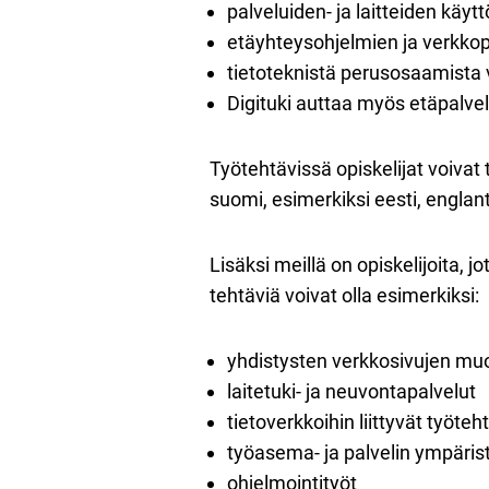
palveluiden- ja laitteiden käy
etäyhteysohjelmien ja verkkop
tietoteknistä perusosaamista 
Digituki auttaa myös etäpalve
Työtehtävissä opiskelijat voivat 
suomi, esimerkiksi eesti, englanti
Lisäksi meillä on opiskelijoita, j
tehtäviä voivat olla esimerkiksi:
yhdistysten verkkosivujen mu
laitetuki- ja neuvontapalvelut
tietoverkkoihin liittyvät työteh
työasema- ja palvelin ympärist
ohjelmointityöt