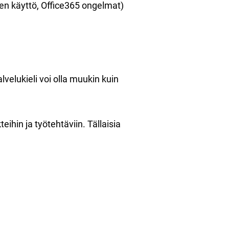
den käyttö, Office365 ongelmat)
lvelukieli voi olla muukin kuin
eihin ja työtehtäviin. Tällaisia