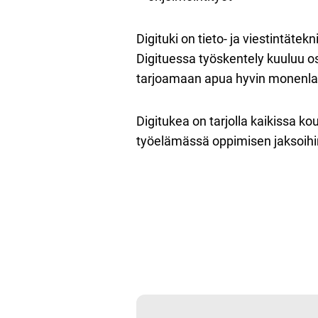
Digituki on tieto- ja viestintätek
Digituessa työskentely kuuluu osa
tarjoamaan apua hyvin monenlai
Digitukea on tarjolla kaikissa ko
työelämässä oppimisen jaksoihin 