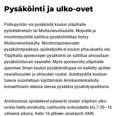
Pysäköinti ja ulko-ovet
Polkupyörän voi pysäköidä koulun yläpihalle
pyörätelineisiin tai Multavierunkadulle. Mopoille ja
moottoripyörille sallittua pysäköintitilaa löytyy
Multavierunkadulta. Moottoriajoneuvojen
pysäköintipaikkoja opiskelijoille ei koulun piha-alueilla ole.
Yläpihalla ajoneuvojen pysäköinti on sallittua ainoastaan
pysäköintiluvan saaneille. Myös ajoneuvolla yläpihalle
ajaminen ilman koulun pysäköintilupaa on kielletty ajotien
vaarallisuuden ja ahtauden vuoksi. Autokyydillä kouluun
tulevia suositellaan käyttämään Aninkaistenkadulla
konserttisalin edessä olevaa pysäkkiä pysähdyspaikkana.
Aninkaisissa opiskelevat pääsevät sisään yläpihan ulko-
ovista heille annetuilla, vaihtuvilla ovikoodeilla klo 7.30–16
välisenä aikana. Kello 16 jälkeen uloskäynti VAIN