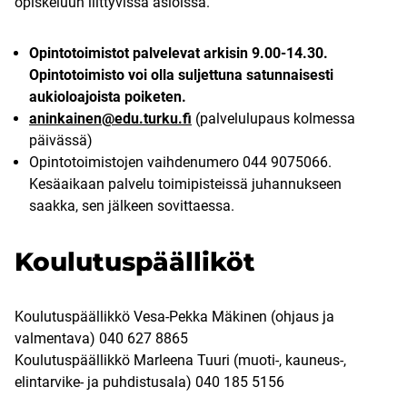
opiskeluun liittyvissä asioissa.
Opintotoimistot palvelevat arkisin 9.00-14.30.
Opintotoimisto voi olla suljettuna satunnaisesti
aukioloajoista poiketen.
aninkainen@edu.turku.fi
(palvelulupaus kolmessa
päivässä)
Opintotoimistojen vaihdenumero 044 9075066.
Kesäaikaan palvelu toimipisteissä juhannukseen
saakka, sen jälkeen sovittaessa.
Koulutuspäälliköt
Koulutuspäällikkö Vesa-Pekka Mäkinen (ohjaus ja
valmentava) 040 627 8865
Koulutuspäällikkö Marleena Tuuri (muoti-, kauneus-,
elintarvike- ja puhdistusala) 040 185 5156