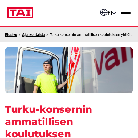
Siirry sisältöön
FI
Etusivu
»
Ajankohtaista
»
Turku-konsernin ammatillisen koulutuksen yhtiöittämistä selvitetään lisää
Turku-konsernin
ammatillisen
koulutuksen