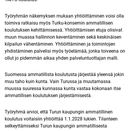
Työryhmän näkemyksen mukaan yhtiöittäminen voisi olla
toimiva ratkaisu myös Turku-konsernin ammatillisen
koulutuksen kehittämisessä. Yhtiöittämisen etuja olisivat
muun muassa hallinnon keventäminen sekä keskinäisen
kilpailun vähentäminen. Yhtiöittäminen ja toimintojen
yhdistäminen palvelisi myös työelämää, jonka toiveena on
ollut jo pidemmän aikaa yhden palveluntuottajan malli.
Suomessa ammatillista koulutusta järjestää yleensä jokin
muu taho kuin kunta. Vain Turussa ja muutamassa
muussa suuressa kunnassa kunta vastaa kokonaan itse
ammatillisen koulutuksen järjestämisestä.
Työryhmä arvioi, että Turun kaupungin ammatillinen
koulutus voitaisiin yhtiöittää 1.1.2028 lukien. Tilanteen
selkeyttämiseksi Turun kaupungin ammatillisesta