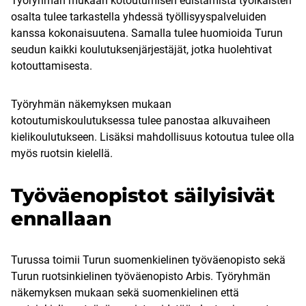
Työryhmän mukaan kotoutumisen edistämistä työikäisten
osalta tulee tarkastella yhdessä työllisyyspalveluiden
kanssa kokonaisuutena. Samalla tulee huomioida Turun
seudun kaikki koulutuksenjärjestäjät, jotka huolehtivat
kotouttamisesta.
Työryhmän näkemyksen mukaan
kotoutumiskoulutuksessa tulee panostaa alkuvaiheen
kielikoulutukseen. Lisäksi mahdollisuus kotoutua tulee olla
myös ruotsin kielellä.
Työväenopistot säilyisivät
ennallaan
Turussa toimii Turun suomenkielinen työväenopisto sekä
Turun ruotsinkielinen työväenopisto Arbis. Työryhmän
näkemyksen mukaan sekä suomenkielinen että