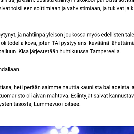
t toisilleen soittimiaan ja vahvistimiaan, ja tukivat ja k
ynyt, ja nähtiinpä yleisön joukossa myös edellisten talentt
 oli todella kova, joten TAI pystyy ensi keväänä lähettä
pailuun. Kisa järjestetään huhtikuussa Tampereella.
hdallaan.
tissa, heti perään saimme nauttia kauniista balladeista j
uomaristo oli aivan mahtava. Esiintyjät saivat kannustav
itysten tasosta, Lummevuo iloitsee.