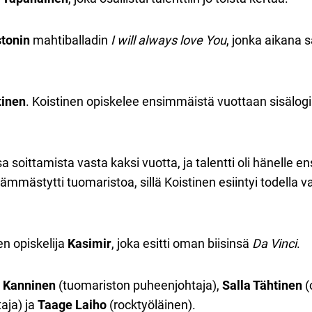
tonin
mahtiballadin
I will always love You
, jonka aikana 
tinen
. Koistinen opiskelee ensimmäistä vuottaan sisälogis
a soittamista vasta kaksi vuotta, ja talentti oli hänelle 
hämmästytti tuomaristoa, sillä Koistinen esiintyi todell
en opiskelija
Kasimir
, joka esitti oman biisinsä
Da Vinci
.
i Kanninen
(tuomariston puheenjohtaja),
Salla Tähtinen
(
aja) ja
Taage Laiho
(rocktyöläinen).