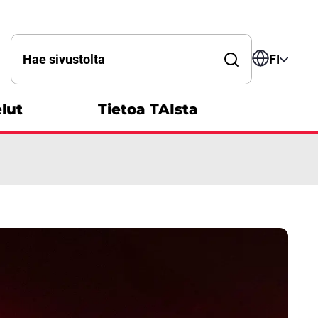
Hae sanalla
FI
lut
Tietoa TAIsta