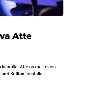
eva Atte
än kitaralla. Atte on melkoinen
Lauri Kallion
taustalla