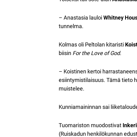
– Anastasia lauloi
Whitney Hous
tunnelma.
Kolmas oli Peltolan kitaristi
Kois
biisin
For the Love of God
.
– Koistinen kertoi harrastaneens
esiintymistilaisuus. Tämä tieto 
muistelee.
Kunniamaininnan sai liiketaloud
Tuomariston muodostivat
Inker
(Ruiskadun henkilökunnan edust