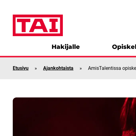
Siirry sisältöön
Hakijalle
Opiskel
Etusivu
»
Ajankohtaista
»
AmisTalentissa opiske