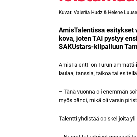
Kuvat: Valeriia Hudz & Helene Luuse
AmisTalentissa esitykset v
kova, joten TAI pystyy en
SAKUstars-kilpailuun Tam
AmisTalentti on Turun ammatti-ins
laulaa, tanssia, taikoa tai esite
– Tänä vuonna oli enemmän soitta
myös bändi, mikä oli varsin piri
Talentti yhdistää opiskelijoita y
– Nuoret tutustuivat nopeasti toi