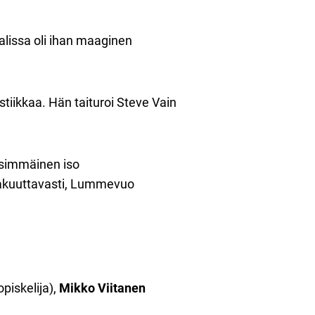
salissa oli ihan maaginen
tiikkaa. Hän taituroi Steve Vain
ensimmäinen iso
a vakuuttavasti, Lummevuo
opiskelija),
Mikko Viitanen