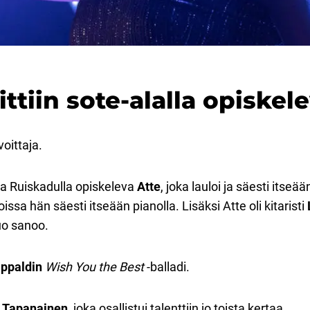
ittiin sote-alalla opiskel
voittaja.
laa Ruiskadulla opiskeleva
Atte
, joka lauloi ja säesti itseä
noissa hän säesti itseään pianolla. Lisäksi Atte oli kitaristi
o sanoo.
ppaldin
Wish You the Best
-balladi.
 Tapanainen
, joka osallistui talenttiin jo toista kertaa.