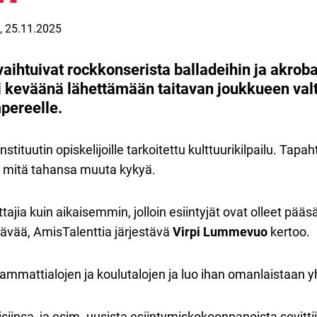
,
25.11.2025
aihtuivat rockkonserista balladeihin ja akrobat
si keväänä lähettämään taitavan joukkueen val
pereelle.
tituutin opiskelijoille tarkoitettu kulttuurikilpailu. Tap
llä mitä tahansa muuta kykyä.
jia kuin aikaisemmin, jolloin esiintyjät ovat olleet pääsä
stävää, AmisTalenttia järjestävä
Virpi Lummevuo
kertoo.
li ammattialojen ja koulutalojen ja luo ihan omanlaistaan yh
siinsa, ja esim. uusista esiintymiskokoonpanoista sovittii