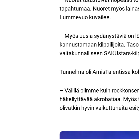
tapahtumaa. Nuoret myös lainasiva
Lummevuo kuvailee.
– Myös uusia sydänystäviä on löyt
kannustamaan kilpailijoita. Taso
valtakunnalliseen SAKUstars-kil
Tunnelma oli AmisTalentissa ko
– Välillä olimme kuin rockkonser
häkellyttävää akrobatiaa. Myös t
olivatkin hyvin vaikuttuneita es