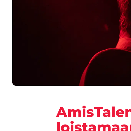
AmisTalen
loistamaa