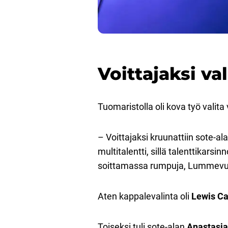
Voittajaksi val
Tuomaristolla oli kova työ valita 
– Voittajaksi kruunattiin sote-a
multitalentti, sillä talenttikarsin
soittamassa rumpuja, Lummevu
Aten kappalevalinta oli
Lewis Ca
Toiseksi tuli sote-alan
Anastasia