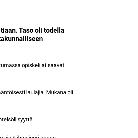
iaan. Taso oli todella
takunnalliseen
ahtumassa opiskelijat saavat
äntöisesti laulajia. Mukana oli
teisöllisyyttä.
n vielä ihan juuri ennen