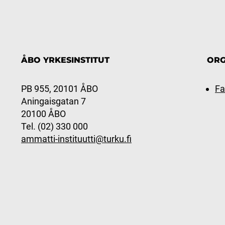
ÅBO YRKESINSTITUT
ORG
PB 955, 20101 ÅBO
Fa
Aningaisgatan 7
20100 ÅBO
Tel. (02) 330 000
ammatti-instituutti@turku.fi