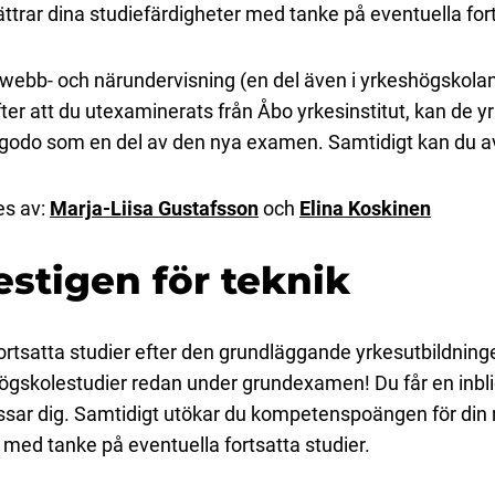
trar dina studiefärdigheter med tanke på eventuella fort
bb- och närundervisning (en del även i yrkeshögskolans 
ter att du utexaminerats från Åbo yrkesinstitut, kan de 
l godo som en del av den nya examen. Samtidigt kan du a
es av:
Marja-Liisa Gustafsson
och
Elina Koskinen
stigen för teknik
 fortsatta studier efter den grundläggande yrkesutbildni
högskolestudier redan under grundexamen! Du får en inblic
ssar dig. Samtidigt utökar du kompetenspoängen för di
r med tanke på eventuella fortsatta studier.