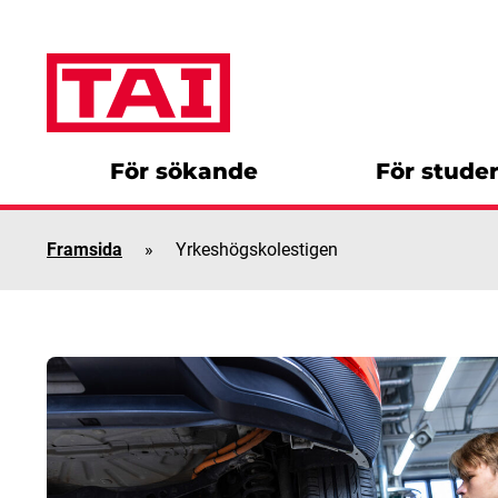
Skip to content
För sökande
För stude
Framsida
»
Yrkeshögskolestigen