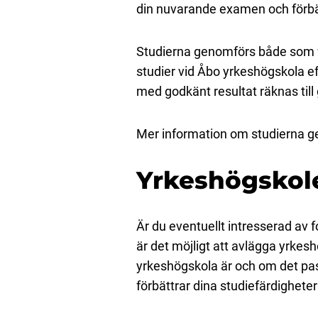
din nuvarande examen och förbät
Studierna genomförs både som we
studier vid Åbo yrkeshögskola ef
med godkänt resultat räknas til
Mer information om studierna g
Yrkeshögskole
Är du eventuellt intresserad av
är det möjligt att avlägga yrkes
yrkeshögskola är och om det pa
förbättrar dina studiefärdighete