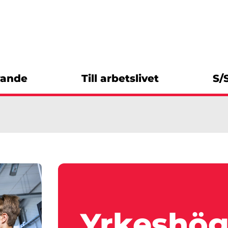
rande
Till arbetslivet
S/
Yrkeshög