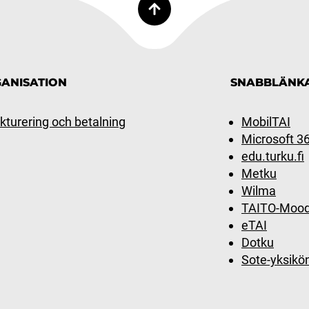
ANISATION
SNABBLÄNK
kturering och betalning
MobilTAI
Microsoft 3
edu.turku.fi
Metku
Wilma
TAITO-Mood
eTAI
Dotku
Sote-yksikö