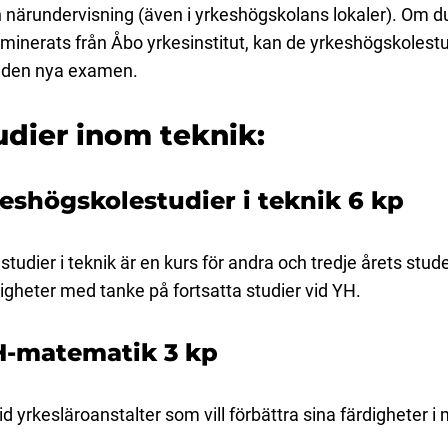
 närundervisning (även i yrkeshögskolans lokaler). Om du
aminerats från Åbo yrkesinstitut, kan de yrkeshögskolest
v den nya examen.
dier inom teknik:
keshögskolestudier i teknik 6 kp
estudier i teknik är en kurs för andra och tredje årets st
digheter med tanke på fortsatta studier vid YH.
H-matematik 3 kp
 yrkesläroanstalter som vill förbättra sina färdigheter i 