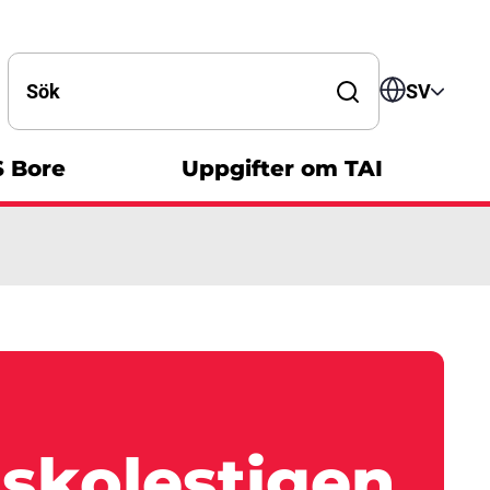
Search by word
SV
S Bore
Uppgifter om TAI
skolestigen