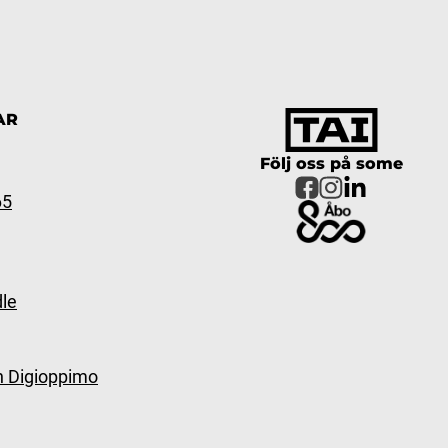
AR
Följ oss på some
65
le
n Digioppimo