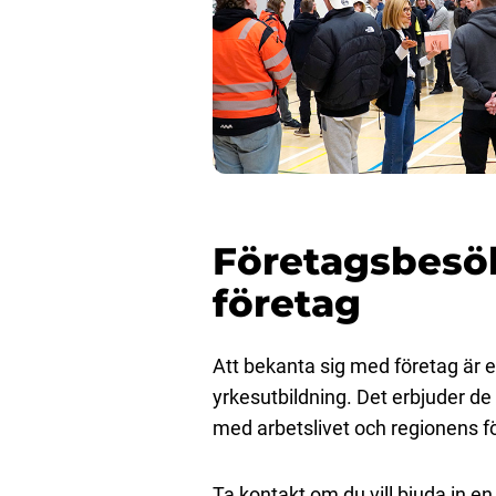
Företagsbesök
företag
Att bekanta sig med företag är en
yrkesutbildning. Det erbjuder de
med arbetslivet och regionens f
Ta kontakt om du vill bjuda in en 