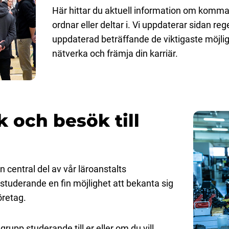
Här hittar du aktuell information om komman
ordnar eller deltar i. Vi uppdaterar sidan reg
uppdaterad beträffande de viktigaste möjlig
nätverka och främja din karriär.
 och besök till
 central del av vår läroanstalts
 studerande en fin möjlighet att bekanta sig
öretag.
grupp studerande till er eller om du vill