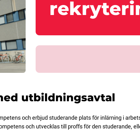
rekryter
med utbildningsavtal
mpetens och erbjud studerande plats för inlärning i arbets
ompetens och utvecklas till proffs för den studerande, el