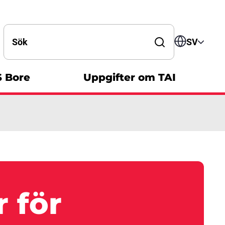
Search by word
SV
S Bore
Uppgifter om TAI
 för