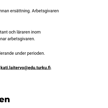
annan ersättning. Arbetsgivaren
tant och läraren inom
änar arbetsgivaren.
derande under perioden.
r
kati.laitervo@edu.turku.fi
.
len