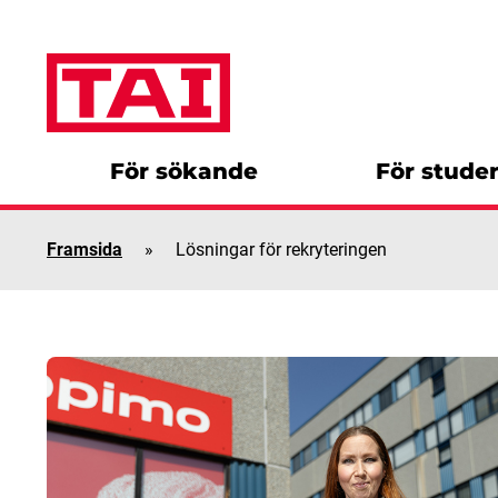
Skip to content
För sökande
För stude
Framsida
»
Lösningar för rekryteringen