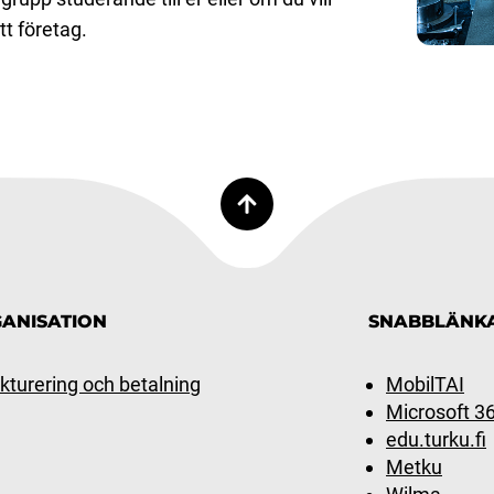
tt företag.
ANISATION
SNABBLÄNK
kturering och betalning
MobilTAI
Microsoft 3
edu.turku.fi
Metku