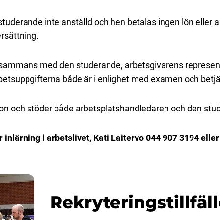
studerande inte anställd och hen betalas ingen lön eller 
ersättning.
tillsammans med den studerande, arbetsgivarens represen
rbetsuppgifterna både är i enlighet med examen och betj
on och stöder både arbetsplatshandledaren och den stu
inlärning i arbetslivet, Kati Laitervo 044 907 3194 elle
Rekryteringstillfäl