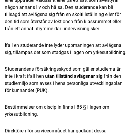
eller uppträder våldsamt eller på ett sätt som äventyrar
någon annans liv och hälsa. Den studerande kan bli
tillsagd att avlägsna sig från en skoltillställning eller för
den tid som återstår av lektionen från klassrummet eller
från ett annat utrymme där undervisning sker.
Ifall en studerande inte lyder uppmaningen att avlägsna
sig, tillämpas det som stadgas i lagen om yrkesutbildning.
Studerandens försäkringsskydd som gäller studierna är
inte i kraft ifall hen
utan tillstånd avlägsnar sig
från den
studiemiljö som avses i hens personliga utvecklingsplan
för kunnandet (PUK).
Bestämmelser om disciplin finns i 85 § i lagen om
yrkesutbildning.
Direktören för serviceområdet har godkänt dessa