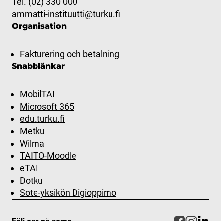
Tel. (02) 330 000
ammatti-instituutti@turku.fi
Organisation
Fakturering och betalning
Snabblänkar
MobilTAI
Microsoft 365
edu.turku.fi
Metku
Wilma
TAITO-Moodle
eTAI
Dotku
Sote-yksikön Digioppimo