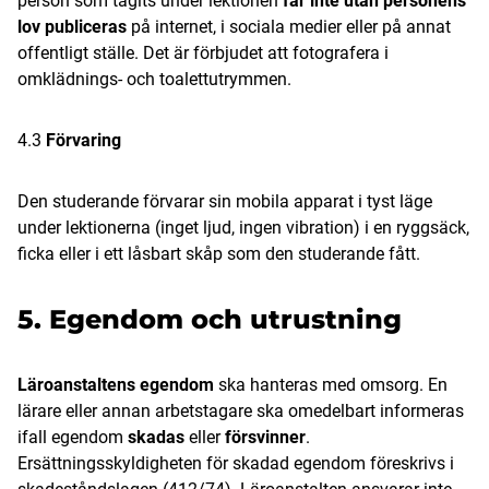
person som tagits under lektionen
får inte utan personens
lov
publiceras
på internet, i sociala medier eller på annat
offentligt ställe. Det är förbjudet att fotografera i
omklädnings- och toalettutrymmen.
4.3
Förvaring
Den studerande förvarar sin mobila apparat i tyst läge
under lektionerna (inget ljud, ingen vibration) i en ryggsäck,
ficka eller i ett låsbart skåp som den studerande fått.
5. Egendom och utrustning
Läroanstaltens egendom
ska hanteras med omsorg. En
lärare eller annan arbetstagare ska omedelbart informeras
ifall egendom
skadas
eller
försvinner
.
Ersättningsskyldigheten för skadad egendom föreskrivs i