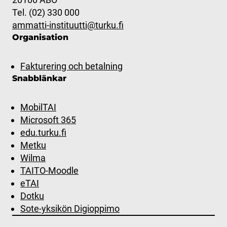
Tel. (02) 330 000
ammatti-instituutti@turku.fi
Organisation
Fakturering och betalning
Snabblänkar
MobilTAI
Microsoft 365
edu.turku.fi
Metku
Wilma
TAITO-Moodle
eTAI
Dotku
Sote-yksikön Digioppimo